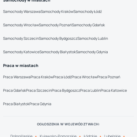
Samochody w miastach
Samochody Warszawa
Samochody Kraków
Samochody Łódź
Samochody Wrocław
Samochody Poznań
Samochody Gdańsk
Samochody Szczecin
Samochody Bydgoszcz
Samochody Lublin
Samochody Katowice
Samochody Białystok
Samochody Gdynia
Praca w miastach
Praca Warszawa
Praca Kraków
Praca Łódź
Praca Wrocław
Praca Poznań
Praca Gdańsk
Praca Szczecin
Praca Bydgoszcz
Praca Lublin
Praca Katowice
Praca Białystok
Praca Gdynia
OGŁOSZENIA W WOJEWÓDZTWACH:
Dolnośląskie
Kujawsko-Pomorskie
Łódzkie
Lubelskie