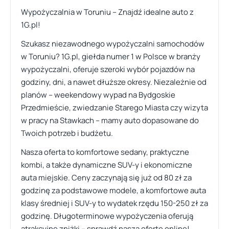
Wypożyczalnia w Toruniu – Znajdź idealne auto z
1G.pl!
Szukasz niezawodnego wypożyczalni samochodów
w Toruniu? 1G.pl, giełda numer 1 w Polsce w branży
wypożyczalni, oferuje szeroki wybór pojazdów na
godziny, dni, a nawet dłuższe okresy. Niezależnie od
planów – weekendowy wypad na Bydgoskie
Przedmieście, zwiedzanie Starego Miasta czy wizyta
w pracy na Stawkach – mamy auto dopasowane do
Twoich potrzeb i budżetu.
Nasza oferta to komfortowe sedany, praktyczne
kombi, a także dynamiczne SUV-y i ekonomiczne
auta miejskie. Ceny zaczynają się już od 80 zł za
godzinę za podstawowe modele, a komfortowe auta
klasy średniej i SUV-y to wydatek rzędu 150-250 zł za
godzinę. Długoterminowe wypożyczenia oferują
atrakcyjne zniżki – sprawdź naszą ofertę online!