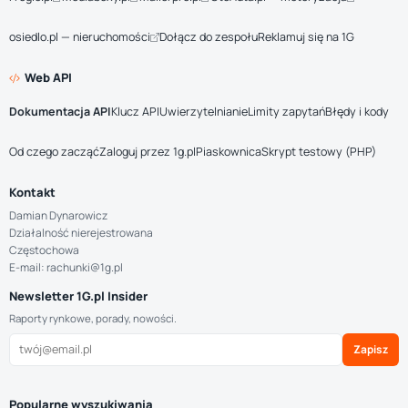
osiedlo.pl — nieruchomości
Dołącz do zespołu
Reklamuj się na 1G
Web API
Dokumentacja API
Klucz API
Uwierzytelnianie
Limity zapytań
Błędy i kody
Od czego zacząć
Zaloguj przez 1g.pl
Piaskownica
Skrypt testowy (PHP)
Kontakt
Damian Dynarowicz
Działalność nierejestrowana
Częstochowa
E-mail: rachunki@1g.pl
Newsletter 1G.pl Insider
Raporty rynkowe, porady, nowości.
Zapisz
Popularne wyszukiwania