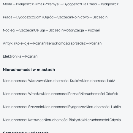
Moda — Bydgoszcz
Firma i Przemysł — Bydgoszcz
Dla Dzieci — Bydgoszcz
Praca — Bydgoszcz
Dom i Ogród — Szczecin
Rolnictwo — Szczecin
Noclegi — Szczecin
Usługi — Szczecin
Motoryzacja — Poznań
Antyki i Kolekcje — Poznań
Nieruchomości sprzedaż — Poznań
Elektronika — Poznań
Nieruchomości w miastach
Nieruchomości Warszawa
Nieruchomości Kraków
Nieruchomości Łódź
Nieruchomości Wrocław
Nieruchomości Poznań
Nieruchomości Gdańsk
Nieruchomości Szczecin
Nieruchomości Bydgoszcz
Nieruchomości Lublin
Nieruchomości Katowice
Nieruchomości Białystok
Nieruchomości Gdynia