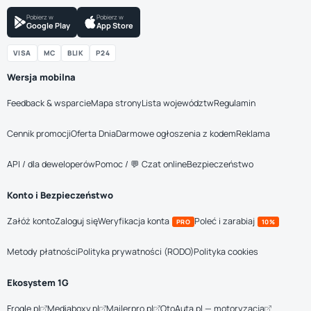
Pobierz w
Pobierz w
Google Play
App Store
VISA
MC
BLIK
P24
Wersja mobilna
Feedback & wsparcie
Mapa strony
Lista województw
Regulamin
Cennik promocji
Oferta Dnia
Darmowe ogłoszenia z kodem
Reklama
API / dla deweloperów
Pomoc / 💬 Czat online
Bezpieczeństwo
Konto i Bezpieczeństwo
Załóż konto
Zaloguj się
Weryfikacja konta
Poleć i zarabiaj
PRO
10%
Metody płatności
Polityka prywatności (RODO)
Polityka cookies
Ekosystem 1G
Frogle.pl
Mediaboxy.pl
Mailerpro.pl
OtoAuta.pl — motoryzacja