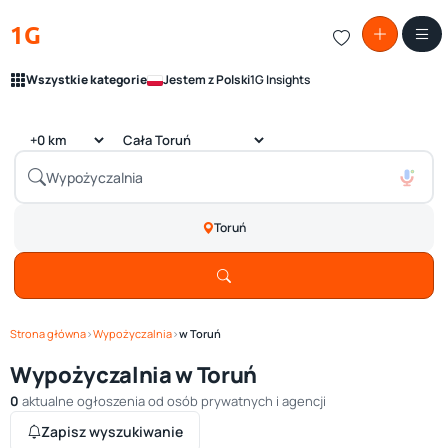
1G
Wszystkie kategorie
Jestem z Polski
1G Insights
Toruń
Strona główna
›
Wypożyczalnia
›
w Toruń
Wypożyczalnia w Toruń
0
aktualne ogłoszenia od osób prywatnych i agencji
Zapisz wyszukiwanie