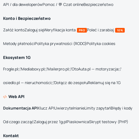
API / dla deweloperów
Pomoc / 💬 Czat online
Bezpieczeństwo
Konto i Bezpieczeństwo
Załóż konto
Zaloguj się
Weryfikacja konta
Poleć i zarabiaj
PRO
10%
Metody płatności
Polityka prywatności (RODO)
Polityka cookies
Ekosystem 1G
Frogle.pl
Mediaboxy.pl
Mailerpro.pl
OtoAuta.pl — motoryzacja
osiedlo.pl — nieruchomości
Dołącz do zespołu
Reklamuj się na 1G
Web API
Dokumentacja API
Klucz API
Uwierzytelnianie
Limity zapytań
Błędy i kody
Od czego zacząć
Zaloguj przez 1g.pl
Piaskownica
Skrypt testowy (PHP)
Kontakt