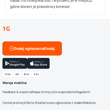
nadać mu nową wartość i wystawić je w miejscu,
gdzie doceni je prawdziwy koneser.
1G
Dodaj ogłoszenie
Pobierz w
Pobierz w
Google Play
App Store
VISA
MC
BLIK
P24
Wersja mobilna
Feedback & wsparcie
Mapa strony
Lista województw
Regulamin
Cennik promocji
Oferta Dnia
Darmowe ogłoszenia z kodem
Reklama