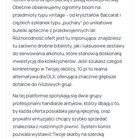
Obecnie obserwujemy ogromny boom na
przedmioty typu vintage – od kryształów Baccarat i
ciężkich szklanek typu „puchary” po unikatowe
butelki apteczne z przedwojennych lat.
Różnorodność ofert jest tu imponująca: znajdziesz
tu zarówno drobne bibeloty, jak i luksusowe zestawy
do serwowania alkoholu, które stanowią doskonałą
inwestycję dla kolekcjonerów. Jeśli szukasz czegoś
konkretnego w Twojej okolicy, 1G.pl to realna
alternatywa dla OLX, oferująca znacznie głębsze
dotarcie do niszowych grup.
Na tej platformie spotykają się dwie grupy:
profesjonalni handlarze antyków, którzy dbają o to,
by każda oferta posiadała jasną rękojmię, oraz
prywatni entuzjaści chcący szybko sprzedać
znaleziska z rodzinnych piwnic. System komis
pozwala wystawić Twoje skarby na szeroką