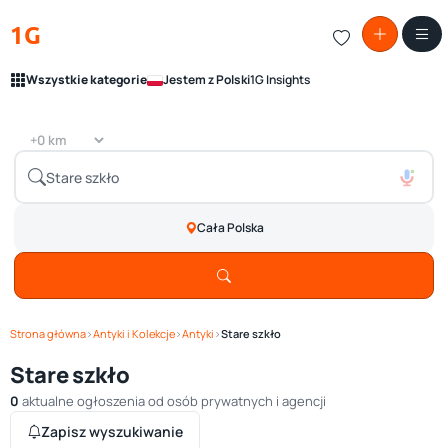
1G
Wszystkie kategorie
Jestem z Polski
1G Insights
Cała Polska
Strona główna
›
Antyki i Kolekcje
›
Antyki
›
Stare szkło
Stare szkło
0
aktualne ogłoszenia od osób prywatnych i agencji
Zapisz wyszukiwanie