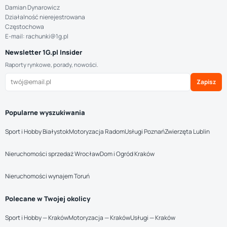
Damian Dynarowicz
Działalność nierejestrowana
Częstochowa
E-mail: rachunki@1g.pl
Newsletter 1G.pl Insider
Raporty rynkowe, porady, nowości.
Zapisz
Popularne wyszukiwania
Sport i Hobby Białystok
Motoryzacja Radom
Usługi Poznań
Zwierzęta Lublin
Nieruchomości sprzedaż Wrocław
Dom i Ogród Kraków
Nieruchomości wynajem Toruń
Polecane w Twojej okolicy
Sport i Hobby — Kraków
Motoryzacja — Kraków
Usługi — Kraków