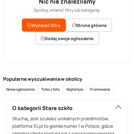
Nic nie znaleźliśmy
Spróbuj zmienić filtry lub kategorię.
Wyczyść filtry
Strona główna
Dodaj swoje ogłoszenie
Popularne wyszukiwania w okolicy
Nowe ogłoszenia
Tylko z foto
Najtańsze
Promowane
O kategorii Stare szkło
Słuchaj, jeśli szukasz unikalnych przedmiotów,
platforma 1G.pl to giełda numer 1 w Polsce, gdzie
rzetelna oferta spotyka się z pasją kolekcjonerską.