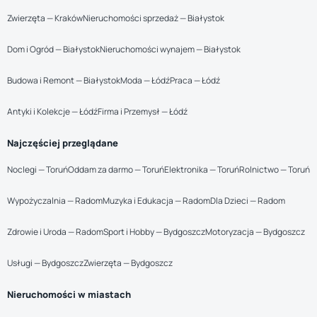
Zwierzęta — Kraków
Nieruchomości sprzedaż — Białystok
Dom i Ogród — Białystok
Nieruchomości wynajem — Białystok
Budowa i Remont — Białystok
Moda — Łódź
Praca — Łódź
Antyki i Kolekcje — Łódź
Firma i Przemysł — Łódź
Najczęściej przeglądane
Noclegi — Toruń
Oddam za darmo — Toruń
Elektronika — Toruń
Rolnictwo — Toruń
Wypożyczalnia — Radom
Muzyka i Edukacja — Radom
Dla Dzieci — Radom
Zdrowie i Uroda — Radom
Sport i Hobby — Bydgoszcz
Motoryzacja — Bydgoszcz
Usługi — Bydgoszcz
Zwierzęta — Bydgoszcz
Nieruchomości w miastach