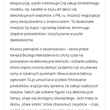
ekspozycję, a jeśli interesuje Cię zakup konkretnego
modelu, np. karafek w stylu art déco lub
dekoracyjnych wazonów z PRL-u, możesz negocjacja
ceny bezpośrednio z właścicielem. To doskonałe
miejsce, by kupić i sprzedaj lokalnie, eliminując
zbędne pośredników i kosztyowne wysyłki
dalekobieżne.
Musisz pamiętać o sezonowości – okres przed
święta Bożego Narodzenia to złoty czas na
polowanie na dekoracyjne kieliszki i szklane ozdoby,
które często można zdobyć za darmo lub za ułamek
ceny w lokalnych punktach. Nowoczesna tablica
ogłoszeń 1G.pl umożliwia szybkie filtrowanie
produktów, a opcja raty sprawia, że zakup rzadszych
okazów, takich jak szklane figurki czy dekoracyjne
lampy, staje się dostępny dla każdego. Jeśli masz w
domu „stare szkło”, które zbiera kurz na półce – czas