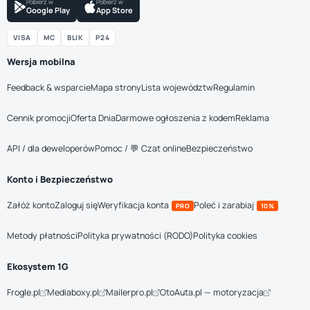
Pobierz w
Pobierz w
Google Play
App Store
VISA
MC
BLIK
P24
Wersja mobilna
Feedback & wsparcie
Mapa strony
Lista województw
Regulamin
Cennik promocji
Oferta Dnia
Darmowe ogłoszenia z kodem
Reklama
API / dla deweloperów
Pomoc / 💬 Czat online
Bezpieczeństwo
Konto i Bezpieczeństwo
Załóż konto
Zaloguj się
Weryfikacja konta
Poleć i zarabiaj
PRO
10%
Metody płatności
Polityka prywatności (RODO)
Polityka cookies
Ekosystem 1G
Frogle.pl
Mediaboxy.pl
Mailerpro.pl
OtoAuta.pl — motoryzacja