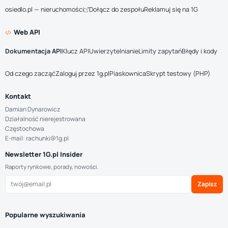
osiedlo.pl — nieruchomości
Dołącz do zespołu
Reklamuj się na 1G
Web API
Dokumentacja API
Klucz API
Uwierzytelnianie
Limity zapytań
Błędy i kody
Od czego zacząć
Zaloguj przez 1g.pl
Piaskownica
Skrypt testowy (PHP)
Kontakt
Damian Dynarowicz
Działalność nierejestrowana
Częstochowa
E-mail: rachunki@1g.pl
Newsletter 1G.pl Insider
Raporty rynkowe, porady, nowości.
Zapisz
Popularne wyszukiwania