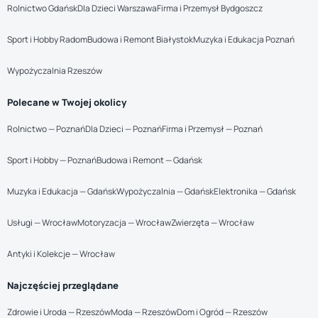
Rolnictwo Gdańsk
Dla Dzieci Warszawa
Firma i Przemysł Bydgoszcz
Sport i Hobby Radom
Budowa i Remont Białystok
Muzyka i Edukacja Poznań
Wypożyczalnia Rzeszów
Polecane w Twojej okolicy
Rolnictwo — Poznań
Dla Dzieci — Poznań
Firma i Przemysł — Poznań
Sport i Hobby — Poznań
Budowa i Remont — Gdańsk
Muzyka i Edukacja — Gdańsk
Wypożyczalnia — Gdańsk
Elektronika — Gdańsk
Usługi — Wrocław
Motoryzacja — Wrocław
Zwierzęta — Wrocław
Antyki i Kolekcje — Wrocław
Najczęściej przeglądane
Zdrowie i Uroda — Rzeszów
Moda — Rzeszów
Dom i Ogród — Rzeszów