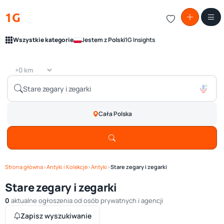
1G
Wszystkie kategorie
Jestem z Polski
1G Insights
Cała Polska
Strona główna
›
Antyki i Kolekcje
›
Antyki
›
Stare zegary i zegarki
Stare zegary i zegarki
0
aktualne ogłoszenia od osób prywatnych i agencji
Zapisz wyszukiwanie