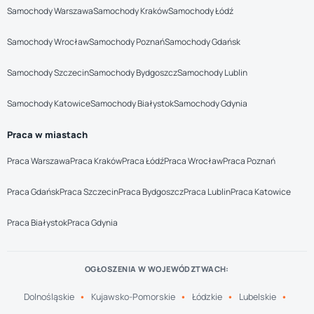
Samochody Warszawa
Samochody Kraków
Samochody Łódź
Samochody Wrocław
Samochody Poznań
Samochody Gdańsk
Samochody Szczecin
Samochody Bydgoszcz
Samochody Lublin
Samochody Katowice
Samochody Białystok
Samochody Gdynia
Praca w miastach
Praca Warszawa
Praca Kraków
Praca Łódź
Praca Wrocław
Praca Poznań
Praca Gdańsk
Praca Szczecin
Praca Bydgoszcz
Praca Lublin
Praca Katowice
Praca Białystok
Praca Gdynia
OGŁOSZENIA W WOJEWÓDZTWACH:
Dolnośląskie
Kujawsko-Pomorskie
Łódzkie
Lubelskie