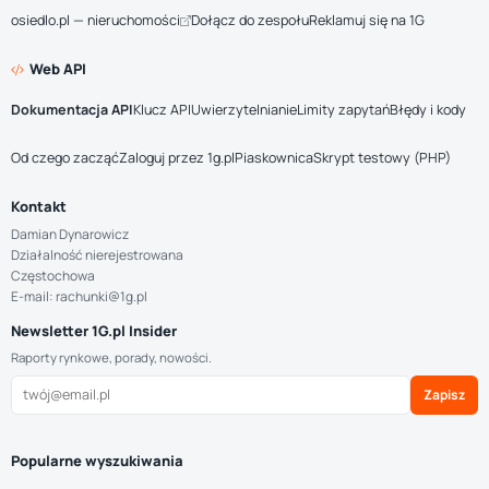
osiedlo.pl — nieruchomości
Dołącz do zespołu
Reklamuj się na 1G
Web API
Dokumentacja API
Klucz API
Uwierzytelnianie
Limity zapytań
Błędy i kody
Od czego zacząć
Zaloguj przez 1g.pl
Piaskownica
Skrypt testowy (PHP)
Kontakt
Damian Dynarowicz
Działalność nierejestrowana
Częstochowa
E-mail: rachunki@1g.pl
Newsletter 1G.pl Insider
Raporty rynkowe, porady, nowości.
Zapisz
Popularne wyszukiwania