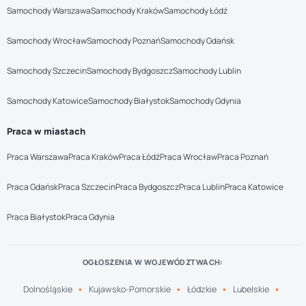
Samochody Warszawa
Samochody Kraków
Samochody Łódź
Samochody Wrocław
Samochody Poznań
Samochody Gdańsk
Samochody Szczecin
Samochody Bydgoszcz
Samochody Lublin
Samochody Katowice
Samochody Białystok
Samochody Gdynia
Praca w miastach
Praca Warszawa
Praca Kraków
Praca Łódź
Praca Wrocław
Praca Poznań
Praca Gdańsk
Praca Szczecin
Praca Bydgoszcz
Praca Lublin
Praca Katowice
Praca Białystok
Praca Gdynia
OGŁOSZENIA W WOJEWÓDZTWACH:
Dolnośląskie
Kujawsko-Pomorskie
Łódzkie
Lubelskie