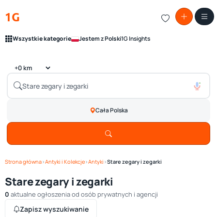
1G
Wszystkie kategorie
Jestem z Polski
1G Insights
Cała Polska
Strona główna
›
Antyki i Kolekcje
›
Antyki
›
Stare zegary i zegarki
Stare zegary i zegarki
0
aktualne ogłoszenia od osób prywatnych i agencji
Zapisz wyszukiwanie