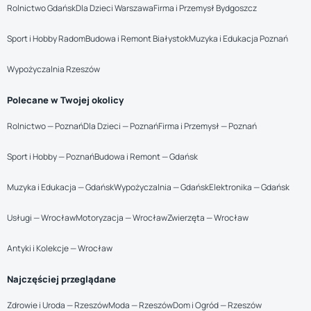
Rolnictwo Gdańsk
Dla Dzieci Warszawa
Firma i Przemysł Bydgoszcz
Sport i Hobby Radom
Budowa i Remont Białystok
Muzyka i Edukacja Poznań
Wypożyczalnia Rzeszów
Polecane w Twojej okolicy
Rolnictwo — Poznań
Dla Dzieci — Poznań
Firma i Przemysł — Poznań
Sport i Hobby — Poznań
Budowa i Remont — Gdańsk
Muzyka i Edukacja — Gdańsk
Wypożyczalnia — Gdańsk
Elektronika — Gdańsk
Usługi — Wrocław
Motoryzacja — Wrocław
Zwierzęta — Wrocław
Antyki i Kolekcje — Wrocław
Najczęściej przeglądane
Zdrowie i Uroda — Rzeszów
Moda — Rzeszów
Dom i Ogród — Rzeszów