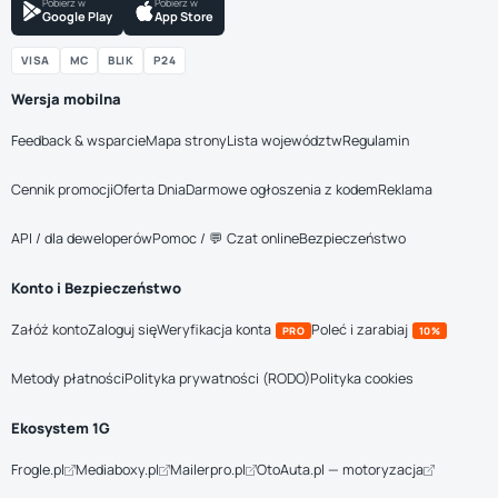
Pobierz w
Pobierz w
Google Play
App Store
VISA
MC
BLIK
P24
Wersja mobilna
Feedback & wsparcie
Mapa strony
Lista województw
Regulamin
Cennik promocji
Oferta Dnia
Darmowe ogłoszenia z kodem
Reklama
API / dla deweloperów
Pomoc / 💬 Czat online
Bezpieczeństwo
Konto i Bezpieczeństwo
Załóż konto
Zaloguj się
Weryfikacja konta
Poleć i zarabiaj
PRO
10%
Metody płatności
Polityka prywatności (RODO)
Polityka cookies
Ekosystem 1G
Frogle.pl
Mediaboxy.pl
Mailerpro.pl
OtoAuta.pl — motoryzacja