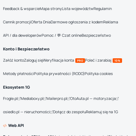
Feedback & wsparcie
Mapa strony
Lista województw
Regulamin
Cennik promocji
Oferta Dnia
Darmowe ogłoszenia z kodem
Reklama
API / dla deweloperów
Pomoc / 💬 Czat online
Bezpieczeństwo
Konto i Bezpieczeństwo
Załóż konto
Zaloguj się
Weryfikacja konta
Poleć i zarabiaj
PRO
10%
Metody płatności
Polityka prywatności (RODO)
Polityka cookies
Ekosystem 1G
Frogle.pl
Mediaboxy.pl
Mailerpro.pl
OtoAuta.pl — motoryzacja
osiedlo.pl — nieruchomości
Dołącz do zespołu
Reklamuj się na 1G
Web API