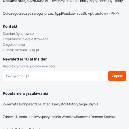
Dokumentacja API
Klucz API
Uwierzytelnianie
Limity zapytań
Błędy i kody
Od czego zacząć
Zaloguj przez 1g.pl
Piaskownica
Skrypt testowy (PHP)
Kontakt
Damian Dynarowicz
Działalność nierejestrowana
Częstochowa
E-mail: rachunki@1g.pl
Newsletter 1G.pl Insider
Raporty rynkowe, porady, nowości.
Zapisz
Popularne wyszukiwania
Zwierzęta Bydgoszcz
Dla Dzieci Białystok
Motoryzacja Gdynia
Zdrowie i Uroda Lublin
Wypożyczalnia Wrocław
Budowa i Remont Kraków