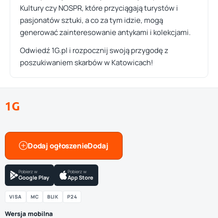
Kultury czy NOSPR, które przyciągają turystów i
pasjonatów sztuki, a co za tym idzie, mogą
generować zainteresowanie antykami i kolekcjami.
Odwiedź 1G.pl i rozpocznij swoją przygodę z
poszukiwaniem skarbów w Katowicach!
1G
Dodaj ogłoszenie
Pobierz w
Pobierz w
Google Play
App Store
VISA
MC
BLIK
P24
Wersja mobilna