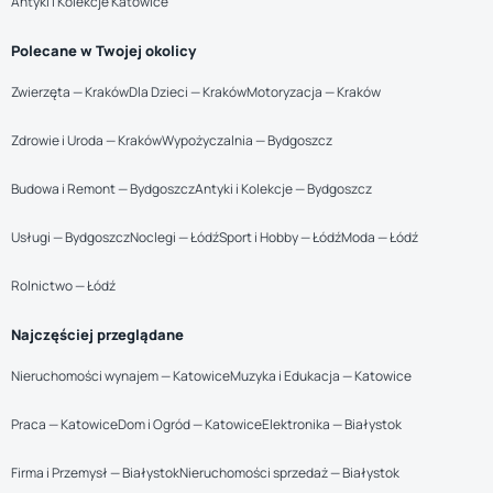
Antyki i Kolekcje Katowice
Polecane w Twojej okolicy
Zwierzęta — Kraków
Dla Dzieci — Kraków
Motoryzacja — Kraków
Zdrowie i Uroda — Kraków
Wypożyczalnia — Bydgoszcz
Budowa i Remont — Bydgoszcz
Antyki i Kolekcje — Bydgoszcz
Usługi — Bydgoszcz
Noclegi — Łódź
Sport i Hobby — Łódź
Moda — Łódź
Rolnictwo — Łódź
Najczęściej przeglądane
Nieruchomości wynajem — Katowice
Muzyka i Edukacja — Katowice
Praca — Katowice
Dom i Ogród — Katowice
Elektronika — Białystok
Firma i Przemysł — Białystok
Nieruchomości sprzedaż — Białystok