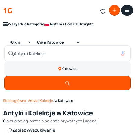
1G
Wszystkie kategorie
Jestem z Polski
1G Insights
Katowice
Strona główna
›
Antyki i Kolekcje
›
w Katowice
Antyki i Kolekcje w Katowice
0
aktualne ogłoszenia od osób prywatnych i agencji
Zapisz wyszukiwanie