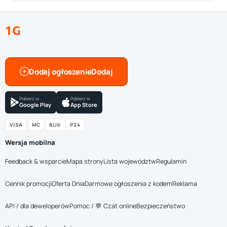
1G
Dodaj ogłoszenie
Pobierz w
Pobierz w
Google Play
App Store
VISA
MC
BLIK
P24
Wersja mobilna
Feedback & wsparcie
Mapa strony
Lista województw
Regulamin
Cennik promocji
Oferta Dnia
Darmowe ogłoszenia z kodem
Reklama
API / dla deweloperów
Pomoc / 💬 Czat online
Bezpieczeństwo