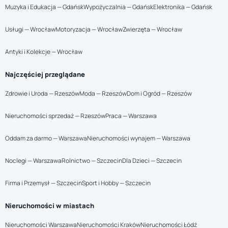
Muzyka i Edukacja — Gdańsk
Wypożyczalnia — Gdańsk
Elektronika — Gdańsk
Usługi — Wrocław
Motoryzacja — Wrocław
Zwierzęta — Wrocław
Antyki i Kolekcje — Wrocław
Najczęściej przeglądane
Zdrowie i Uroda — Rzeszów
Moda — Rzeszów
Dom i Ogród — Rzeszów
Nieruchomości sprzedaż — Rzeszów
Praca — Warszawa
Oddam za darmo — Warszawa
Nieruchomości wynajem — Warszawa
Noclegi — Warszawa
Rolnictwo — Szczecin
Dla Dzieci — Szczecin
Firma i Przemysł — Szczecin
Sport i Hobby — Szczecin
Nieruchomości w miastach
Nieruchomości Warszawa
Nieruchomości Kraków
Nieruchomości Łódź