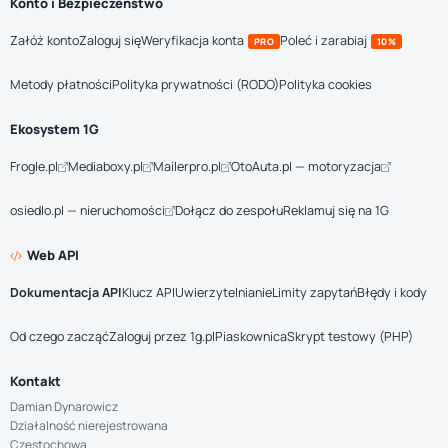
Konto i Bezpieczeństwo
Załóż konto
Zaloguj się
Weryfikacja konta
Poleć i zarabiaj
PRO
10%
Metody płatności
Polityka prywatności (RODO)
Polityka cookies
Ekosystem 1G
Frogle.pl
Mediaboxy.pl
Mailerpro.pl
OtoAuta.pl — motoryzacja
osiedlo.pl — nieruchomości
Dołącz do zespołu
Reklamuj się na 1G
Web API
Dokumentacja API
Klucz API
Uwierzytelnianie
Limity zapytań
Błędy i kody
Od czego zacząć
Zaloguj przez 1g.pl
Piaskownica
Skrypt testowy (PHP)
Kontakt
Damian Dynarowicz
Działalność nierejestrowana
Częstochowa