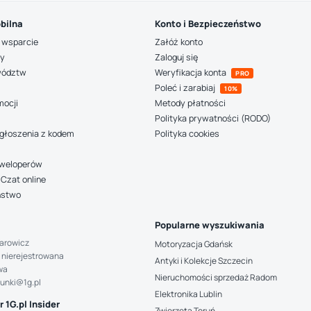
bilna
Konto i Bezpieczeństwo
 wsparcie
Załóż konto
ny
Zaloguj się
wództw
Weryfikacja konta
PRO
Poleć i zarabiaj
10%
mocji
Metody płatności
Polityka prywatności (RODO)
głoszenia z kodem
Polityka cookies
deweloperów
Czat online
ństwo
Popularne wyszukiwania
arowicz
Motoryzacja Gdańsk
 nierejestrowana
Antyki i Kolekcje Szczecin
wa
Nieruchomości sprzedaż Radom
hunki@1g.pl
Elektronika Lublin
 1G.pl Insider
Zwierzęta Toruń