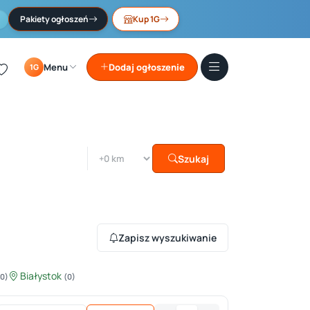
Pakiety ogłoszeń
Kup 1G
Menu
Dodaj ogłoszenie
1G
Szukaj
Zapisz wyszukiwanie
Białystok
(0)
(0)