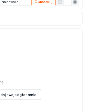
Obserwuj
y
ię.
daj swoje ogłoszenie