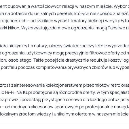
nt budowania wartościowych relacji w naszym mieście. Wybór pr
wala na dotarcie do unikalnych perełek, których nie sposób zna
cjonerskich – od rzadkich wydań literatury pięknej i winyli pł
marki Nikon. Wykorzystując darmowe ogłoszenia, mogą Państwo n
ała niczym rytm natury; okresy świąteczne czy letnie wyprzedaż
e ogłoszenia, użytkownicy mogą precyzyjnie filtrować oferty od
oru osobistego. Takie podejście drastycznie redukuje koszty logi
 w portfelu podczas kompletowania prywatnych zbiorów lub wypo
rost zainteresowania kolekcjonerstwem przedmiotów retro oraz 
o Hi-Fi. Na 1G.pl dostępne są różnorodne oferty, w tym specjali
a bez prowizji pozostają przystępne cenowo dla każdego entuzjas
 – od modnych akcesoriów sportowych po profesjonalne narzęd
ją lokalnym źródłom wiedzy i unikalnym ofertom w naszym mieście