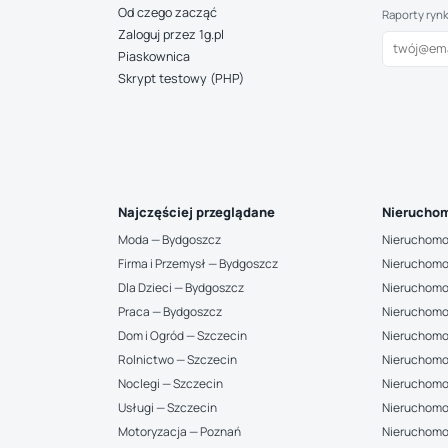
Od czego zacząć
Raporty ryn
Zaloguj przez 1g.pl
Piaskownica
Skrypt testowy (PHP)
Najczęściej przeglądane
Nieruchom
Moda — Bydgoszcz
Nieruchomo
Firma i Przemysł — Bydgoszcz
Nieruchomo
Dla Dzieci — Bydgoszcz
Nieruchomo
Praca — Bydgoszcz
Nieruchomo
Dom i Ogród — Szczecin
Nieruchomo
Rolnictwo — Szczecin
Nieruchomo
Noclegi — Szczecin
Nieruchomo
Usługi — Szczecin
Nieruchomo
Motoryzacja — Poznań
Nieruchomoś