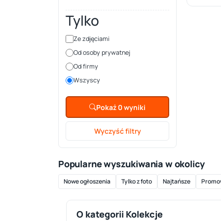
Tylko
Ze zdjęciami
Od osoby prywatnej
Od firmy
Wszyscy
Pokaż 0 wyniki
Wyczyść filtry
Popularne wyszukiwania w okolicy
Nowe ogłoszenia
Tylko z foto
Najtańsze
Promo
O kategorii Kolekcje