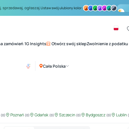
, sprzedawaj, ogłaszaj.
Ustaw swój ulubiony kolor:
na zamówień
1G Insights
Otwórz swój sklep
Zwolnienie z podatku
|
Cała Polska
ź
Poznań
Gdańsk
Szczecin
Bydgoszcz
Lublin
(0)
(0)
(0)
(0)
(0)