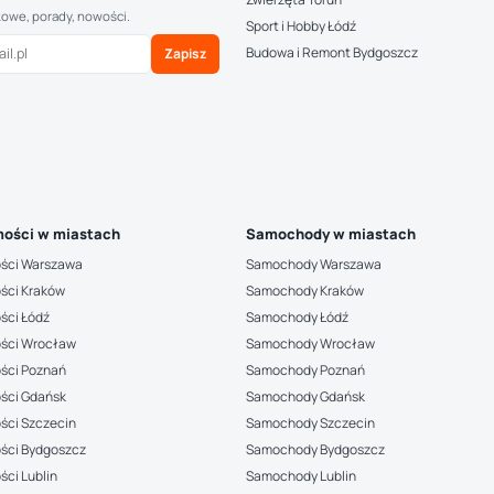
kowe, porady, nowości.
Sport i Hobby Łódź
Budowa i Remont Bydgoszcz
Zapisz
ości w miastach
Samochody w miastach
ści Warszawa
Samochody Warszawa
ści Kraków
Samochody Kraków
ści Łódź
Samochody Łódź
ści Wrocław
Samochody Wrocław
ści Poznań
Samochody Poznań
ści Gdańsk
Samochody Gdańsk
ści Szczecin
Samochody Szczecin
ści Bydgoszcz
Samochody Bydgoszcz
ci Lublin
Samochody Lublin