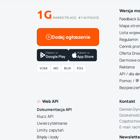
1G
Wersja mo
MARKETPLACE · #1 W POLSCE
Feedback &
Mapa stro
Lista woje
Dodaj ogłoszenie
Regulamin
Cennik pro
Pobierz w
Pobierz w
Oferta Dnia
Google Play
App Store
Darmowe o
Reklama
VISA
MC
BLIK
P24
API / dla 
Pomoc / 💬 
Bezpiecze
Web API
Kontakt
Damian Dyn
Dokumentacja API
Działalność
Klucz API
Częstocho
Uwierzytelnianie
E-mail: rac
Limity zapytań
Newsletter
Błędy i kody