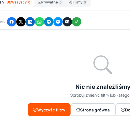
eń
Wszyscy
Prywatne
Firmy
0
0
0
NIJ
Nic nie znaleźliśm
Spróbuj zmienić filtry lub kategor
Wyczyść filtry
Strona główna
Do