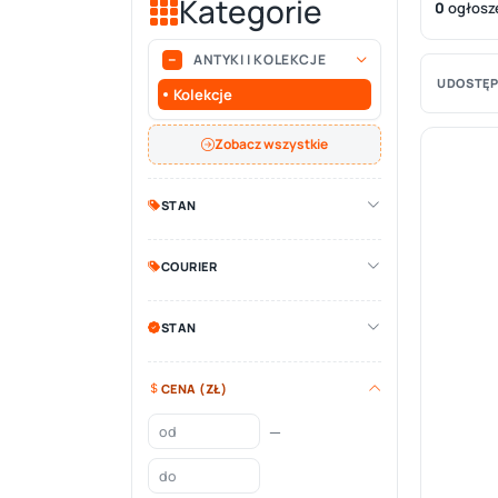
Kategorie
0
ogłosz
ANTYKI I KOLEKCJE
UDOSTĘP
Kolekcje
Zobacz wszystkie
STAN
COURIER
STAN
CENA (ZŁ)
—