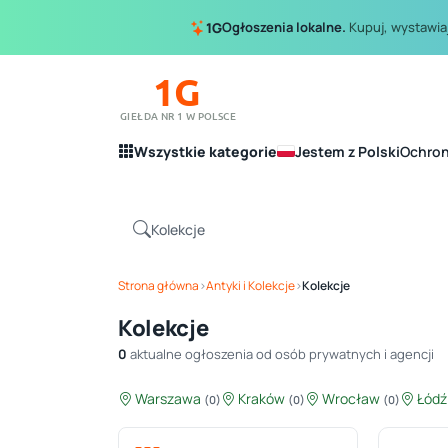
Ogłoszenia lokalne.
Kupuj, wystawiaj
1G
1G
GIEŁDA NR 1 W POLSCE
Wszystkie kategorie
Jestem z Polski
Ochro
Strona główna
›
Antyki i Kolekcje
›
Kolekcje
Kolekcje
0
aktualne ogłoszenia od osób prywatnych i agencji
Warszawa
Kraków
Wrocław
Łód
(0)
(0)
(0)