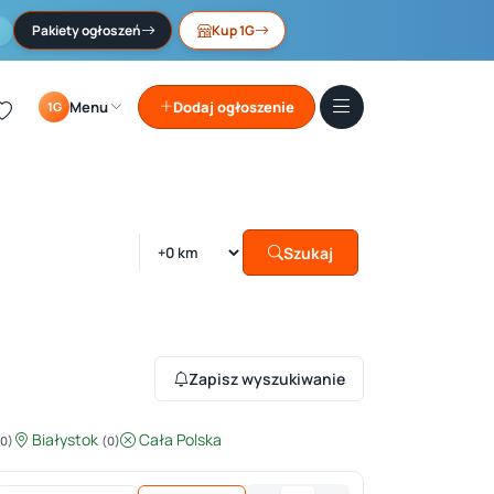
Pakiety ogłoszeń
Kup 1G
Menu
Dodaj ogłoszenie
1G
Szukaj
Zapisz wyszukiwanie
Białystok
Cała Polska
(0)
(0)