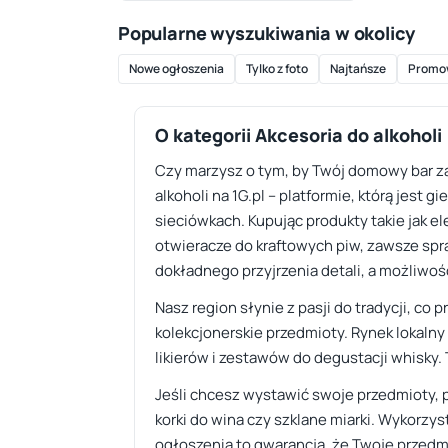
Popularne wyszukiwania w okolicy
Nowe ogłoszenia
Tylko z foto
Najtańsze
Promo
O kategorii Akcesoria do alkoholi
Czy marzysz o tym, by Twój domowy bar za
alkoholi na 1G.pl – platformie, którą jest
sieciówkach. Kupując produkty takie jak e
otwieracze do kraftowych piw, zawsze spr
dokładnego przyjrzenia detali, a możliwoś
Nasz region słynie z pasji do tradycji, co
kolekcjonerskie przedmioty. Rynek lokal
likierów i zestawów do degustacji whisky. 
Jeśli chcesz wystawić swoje przedmioty, 
korki do wina czy szklane miarki. Wykorzy
ogłoszenia to gwarancja, że Twoje przedmio