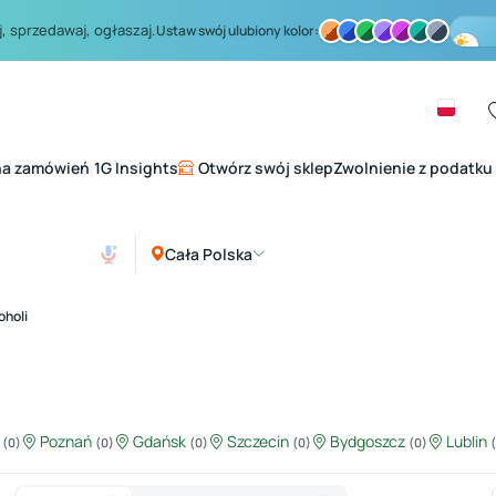
, sprzedawaj, ogłaszaj.
Ustaw swój ulubiony kolor:
na zamówień
1G Insights
Otwórz swój sklep
Zwolnienie z podatku
|
Cała Polska
oholi
ź
Poznań
Gdańsk
Szczecin
Bydgoszcz
Lublin
(0)
(0)
(0)
(0)
(0)