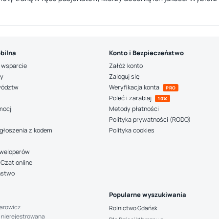
bilna
Konto i Bezpieczeństwo
 wsparcie
Załóż konto
ny
Zaloguj się
wództw
Weryfikacja konta
PRO
Poleć i zarabiaj
10%
mocji
Metody płatności
Polityka prywatności (RODO)
głoszenia z kodem
Polityka cookies
deweloperów
Czat online
ństwo
Popularne wyszukiwania
arowicz
Rolnictwo Gdańsk
 nierejestrowana