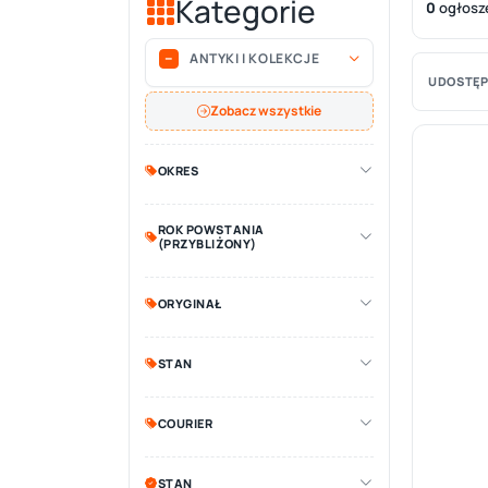
Kategorie
0
ogłosz
ANTYKI I KOLEKCJE
UDOSTĘP
Zobacz wszystkie
OKRES
ROK POWSTANIA
(PRZYBLIŻONY)
ORYGINAŁ
STAN
COURIER
STAN