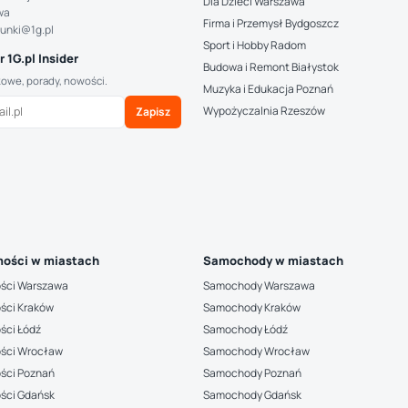
Dla Dzieci Warszawa
wa
Firma i Przemysł Bydgoszcz
hunki@1g.pl
Sport i Hobby Radom
 1G.pl Insider
Budowa i Remont Białystok
kowe, porady, nowości.
Muzyka i Edukacja Poznań
Wypożyczalnia Rzeszów
Zapisz
ości w miastach
Samochody w miastach
ści Warszawa
Samochody Warszawa
ści Kraków
Samochody Kraków
ści Łódź
Samochody Łódź
ści Wrocław
Samochody Wrocław
ści Poznań
Samochody Poznań
ści Gdańsk
Samochody Gdańsk