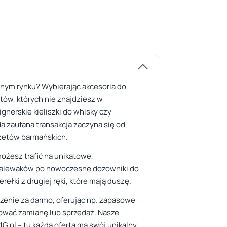
lnym rynku? Wybierając akcesoria do
otów, których nie znajdziesz w
gnerskie kieliszki do whisky czy
a zaufana transakcja zaczyna się od
dżetów barmańskich.
możesz trafić na unikatowe,
 nalewaków po nowoczesne dozowniki do
ełki z drugiej ręki, które mają duszę.
szenie za darmo, oferując np. zapasowe
izować zamianę lub sprzedaż. Nasze
G.pl – tu każda oferta ma swój unikalny