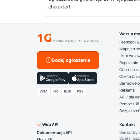
charakter!
1G
Wersja mo
MARKETPLACE · #1 W POLSCE
Feedback &
Mapa stro
Lista woje
Dodaj ogłoszenie
Regulamin
Cennik pro
Pobierz w
Pobierz w
Oferta Dnia
Google Play
App Store
Darmowe o
Reklama
VISA
MC
BLIK
P24
API / dla 
Pomoc / 💬 
Bezpiecze
Web API
Kontakt
Damian Dyn
Dokumentacja API
Działalność
Klucz API