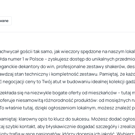
wane
chwycał gościi tak samo, jak wieczory spędzone na naszym loka
 giełda numer 1 w Polsce – zyskujesz dostęp do unikalnych przedmi
leganckie dekantory do win, profesjonalne zestawy shakerów, desi
awdzaj stan techniczny i kompletność zestawu. Pamiętaj, że każd
ć negocjacji ceny to Twój atut w budowaniu idealnej kolekcji ga
 przekłada się na niezwykle bogate oferty od mieszkańców – tutaj 
ny oferuje niesamowitą różnorodność produktów: od mosiężnych
To właśnie tutaj, dzięki ogłoszeniom lokalnym, możesz znaleźć per
pamiętaj: klarowny opis to klucz do sukcesu. Możesz dodać ogło
staj szybki kontakt, aby błyskawicznie dogadać szczegóły i zreal
ty trafią w ręce pasjonatów, którzy docenią ich jakość. Wybierz 1