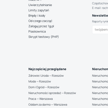
Częstocho
Uwierzytelnianie
E-mail: rac
Limity zapytań
Newsletter
Błędy i kody
Od czego zacząć
Raporty ryn
Zaloguj przez 1g.pl
Piaskownica
Skrypt testowy (PHP)
Najczęściej przeglądane
Nieruchom
Zdrowie i Uroda — Rzeszów
Nieruchomo
Moda — Rzeszów
Nieruchomo
Dom i Ogród — Rzeszów
Nieruchomo
Nieruchomości sprzedaż — Rzeszów
Nieruchomo
Praca — Warszawa
Nieruchomo
Oddam za darmo — Warszawa
Nieruchomo