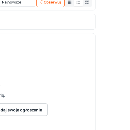
Obserwuj
y
ię.
daj swoje ogłoszenie