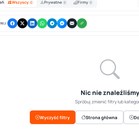
eń
Wszyscy
Prywatne
Firmy
0
0
0
NIJ
Nic nie znaleźliśm
Spróbuj zmienić filtry lub kategor
Wyczyść filtry
Strona główna
Do