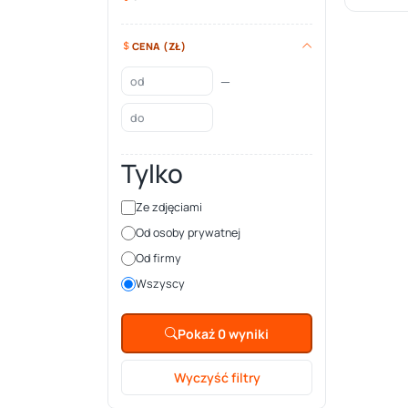
CENA (ZŁ)
—
Tylko
Ze zdjęciami
Od osoby prywatnej
Od firmy
Wszyscy
Pokaż 0 wyniki
Wyczyść filtry