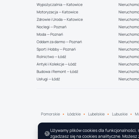
Wypożyczalnia — Katowice
Nieruchomo
Motoryzacja — Katowice
Nieruchomo
Zdrowie i Uroda — Katowice
Nieruchomo
Noclegi — Poznań
Nieruchomo
Moda — Poznań
Nieruchomo
Oddam za darmo — Poznań
Nieruchomo
Sport i Hobby — Poznań
Nieruchomo
Rolnictwo — Łódź
Nieruchomoś
Antyki i Kolekcje — Łódź
Nieruchomo
Budowa i Remont — Łódź
Nieruchomoś
Usługi — Łódź
Nieruchomo
Pomorskie
Łódzkie
Lubelskie
Lubuskie
Ma
Używamy plików cookies dla funkcjonalności, s
🍪
zgadzasz się na cookies analityczne. Możesz z