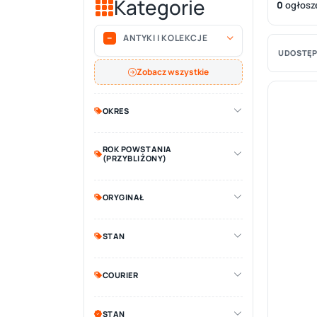
Kategorie
0
ogłosz
ANTYKI I KOLEKCJE
UDOSTĘP
Zobacz wszystkie
OKRES
ROK POWSTANIA
(PRZYBLIŻONY)
ORYGINAŁ
STAN
COURIER
STAN