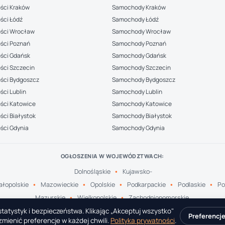
ści Kraków
Samochody Kraków
ści Łódź
Samochody Łódź
ści Wrocław
Samochody Wrocław
ści Poznań
Samochody Poznań
ści Gdańsk
Samochody Gdańsk
ści Szczecin
Samochody Szczecin
ści Bydgoszcz
Samochody Bydgoszcz
ci Lublin
Samochody Lublin
ści Katowice
Samochody Katowice
ci Białystok
Samochody Białystok
ści Gdynia
Samochody Gdynia
OGŁOSZENIA W WOJEWÓDZTWACH:
Dolnośląskie
Kujawsko-
łopolskie
Mazowieckie
Opolskie
Podkarpackie
Podlaskie
Po
Mazurskie
Wielkopolskie
Zachodniopomorskie
tatystyk i bezpieczeństwa. Klikając „Akceptuj wszystko"
Preferencj
mienić preferencje w każdej chwili.
Polityka prywatności
.