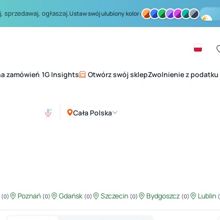
, sprzedawaj, ogłaszaj.
Ustaw swój ulubiony kolor:
na zamówień
1G Insights
Otwórz swój sklep
Zwolnienie z podatku
|
Cała Polska
ź
Poznań
Gdańsk
Szczecin
Bydgoszcz
Lublin
(0)
(0)
(0)
(0)
(0)