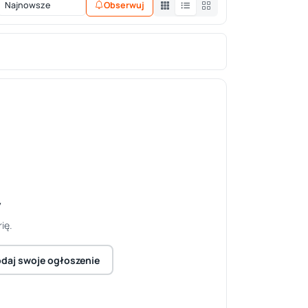
Obserwuj
y
ię.
daj swoje ogłoszenie