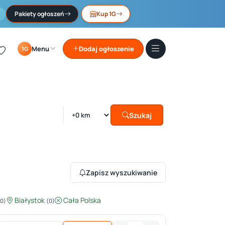
Pakiety ogłoszeń
Kup 1G
Menu
Dodaj ogłoszenie
1G
Szukaj
Zapisz wyszukiwanie
Białystok
Cała Polska
(0)
(0)