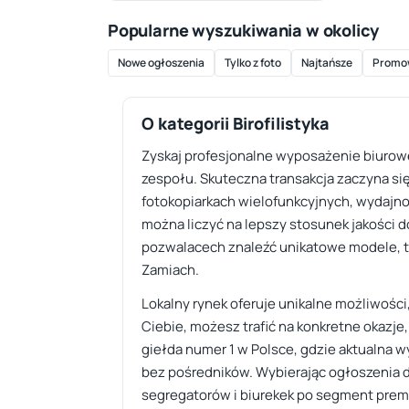
Popularne wyszukiwania w okolicy
Nowe ogłoszenia
Tylko z foto
Najtańsze
Promo
O kategorii Birofilistyka
Zyskaj profesjonalne wyposażenie biurowe
zespołu. Skuteczna transakcja zaczyna s
fotokopiarkach wielofunkcyjnych, wydajn
można liczyć na lepszy stosunek jakości d
pozwalacech znaleźć unikatowe modele, ta
Zamiach.
Lokalny rynek oferuje unikalne możliwości
Ciebie, możesz trafić na konkretne okazje,
giełda numer 1 w Polsce, gdzie aktualna
bez pośredników. Wybierając ogłoszenia 
segregatorów i biurekek po segment prem