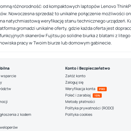
romną różnorodność: od kompaktowych laptopów Lenovo ThinkPad
ików. Nowoczesna sprzedaż to unikalne połączenie możliwości onl
 na natychmiastową weryfikację stanu technicznego urządzeń. Ka
atforma gromadzi unikalne oferty, gdzie każda oferta jest dopra
nkcyjnych skanerów Fujitsu po solidne biurka z blatami z liteg
anowiska pracy w Twoim biurze lub domowym gabinecie.
bilna
Konto i Bezpieczeństwo
 wsparcie
Załóż konto
ny
Zaloguj się
wództw
Weryfikacja konta
PRO
Poleć i zarabiaj
10%
mocji
Metody płatności
Polityka prywatności (RODO)
głoszenia z kodem
Polityka cookies
deweloperów