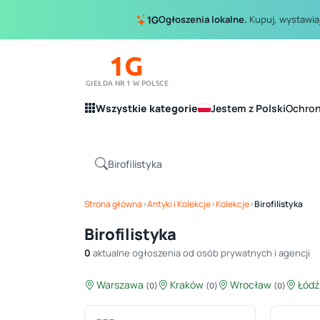
Ogłoszenia lokalne.
Kupuj, wystawiaj
1G
1G
GIEŁDA NR 1 W POLSCE
Wszystkie kategorie
Jestem z Polski
Ochro
Strona główna
›
Antyki i Kolekcje
›
Kolekcje
›
Birofilistyka
Birofilistyka
0
aktualne ogłoszenia od osób prywatnych i agencji
Warszawa
Kraków
Wrocław
Łód
(0)
(0)
(0)