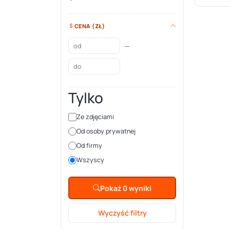
CENA (ZŁ)
—
Tylko
Ze zdjęciami
Od osoby prywatnej
Od firmy
Wszyscy
Pokaż 0 wyniki
Wyczyść filtry