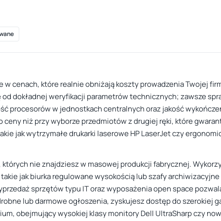
wane
 w cenach, które realnie obniżają koszty prowadzenia Twojej fir
ię od dokładnej weryfikacji parametrów technicznych; zawsze s
ość procesorów w jednostkach centralnych oraz jakość wykończe
o ceny niż przy wyborze przedmiotów z drugiej ręki, które gwaran
kie jak wytrzymałe drukarki laserowe HP LaserJet czy ergonomic
, których nie znajdziesz w masowej produkcji fabrycznej. Wykorz
 takie jak biurka regulowane wysokością lub szafy archiwizacyjne z
 wyprzedaż sprzętów typu IT oraz wyposażenia open space pozwa
drobne lub darmowe ogłoszenia, zyskujesz dostęp do szerokiej
ium, obejmujący wysokiej klasy monitory Dell UltraSharp czy n