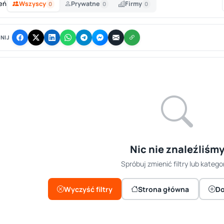
eń
Wszyscy
Prywatne
Firmy
0
0
0
NIJ
Nic nie znaleźliśm
Spróbuj zmienić filtry lub kategor
Wyczyść filtry
Strona główna
Do