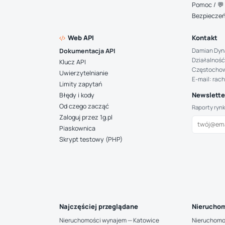
Pomoc / 💬 
Bezpiecze
Web API
Kontakt
Damian Dyn
Dokumentacja API
Działalność
Klucz API
Częstocho
Uwierzytelnianie
E-mail: rac
Limity zapytań
Newsletter
Błędy i kody
Od czego zacząć
Raporty ryn
Zaloguj przez 1g.pl
Piaskownica
Skrypt testowy (PHP)
Najczęściej przeglądane
Nieruchom
Nieruchomości wynajem — Katowice
Nieruchomo