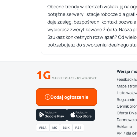
Obecne trendy w ofertach wskazują na og
potężne serwery i stacje robocze dla graf
daje zasięg, bezpośredni kontakt pozwala
wybierasz zweryfikowane źródła. Nasza pl
Szukasz konkretnych rozwiązań? Od wielofu
potrzebujesz do stworzenia idealnego st
1G
Wersja mo
MARKETPLACE · #1 W POLSCE
Feedback &
Mapa stro
Lista woje
Dodaj ogłoszenie
Regulamin
Cennik pro
Pobierz w
Pobierz w
Oferta Dnia
Google Play
App Store
Darmowe o
Reklama
VISA
MC
BLIK
P24
API / dla 