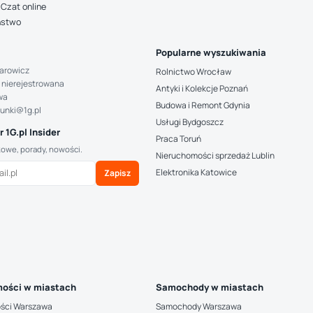
Czat online
ństwo
Popularne wyszukiwania
arowicz
Rolnictwo Wrocław
 nierejestrowana
Antyki i Kolekcje Poznań
wa
Budowa i Remont Gdynia
hunki@1g.pl
Usługi Bydgoszcz
 1G.pl Insider
Praca Toruń
kowe, porady, nowości.
Nieruchomości sprzedaż Lublin
Elektronika Katowice
Zapisz
ości w miastach
Samochody w miastach
ści Warszawa
Samochody Warszawa