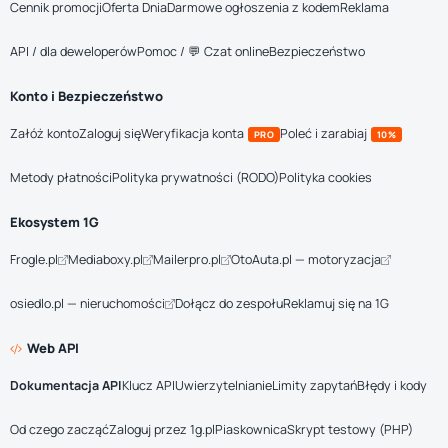
Cennik promocji
Oferta Dnia
Darmowe ogłoszenia z kodem
Reklama
API / dla deweloperów
Pomoc / 💬 Czat online
Bezpieczeństwo
Konto i Bezpieczeństwo
Załóż konto
Zaloguj się
Weryfikacja konta
Poleć i zarabiaj
PRO
10%
Metody płatności
Polityka prywatności (RODO)
Polityka cookies
Ekosystem 1G
Frogle.pl
Mediaboxy.pl
Mailerpro.pl
OtoAuta.pl — motoryzacja
osiedlo.pl — nieruchomości
Dołącz do zespołu
Reklamuj się na 1G
Web API
Dokumentacja API
Klucz API
Uwierzytelnianie
Limity zapytań
Błędy i kody
Od czego zacząć
Zaloguj przez 1g.pl
Piaskownica
Skrypt testowy (PHP)