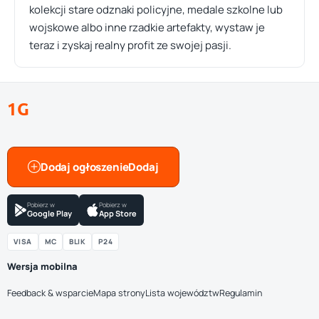
kolekcji stare odznaki policyjne, medale szkolne lub
wojskowe albo inne rzadkie artefakty, wystaw je
teraz i zyskaj realny profit ze swojej pasji.
1G
Dodaj ogłoszenie
Pobierz w
Pobierz w
Google Play
App Store
VISA
MC
BLIK
P24
Wersja mobilna
Feedback & wsparcie
Mapa strony
Lista województw
Regulamin