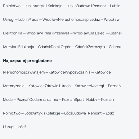
Rolnictwo — Lublin
Antyki i Kolekcje — Lublin
Budowa i Remont — Lublin
Usługi — Lublin
Praca — Wrocław
Nieruchomości sprzedaż — Wrocław
Elektronika — Wrocław
Firma i Przemysł — Wrocław
Dla Dzieci — Gdańsk
Muzyka i Edukacja — Gdańsk
Dom i Ogród — Gdańsk
Zwierzęta — Gdańsk
Najczęściej przeglądane
Nieruchomości wynajem — Katowice
Wypożyczalnia — Katowice
Motoryzacja — Katowice
Zdrowie i Uroda — Katowice
Noclegi — Poznań
Moda — Poznań
Oddam za darmo — Poznań
Sport i Hobby — Poznań
Rolnictwo — Łódź
Antyki i Kolekcje — Łódź
Budowa i Remont — Łódź
Usługi — Łódź