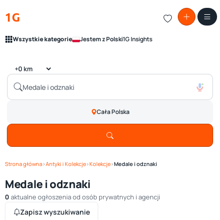
1G
Wszystkie kategorie
Jestem z Polski
1G Insights
Cała Polska
Strona główna
›
Antyki i Kolekcje
›
Kolekcje
›
Medale i odznaki
Medale i odznaki
0
aktualne ogłoszenia od osób prywatnych i agencji
Zapisz wyszukiwanie