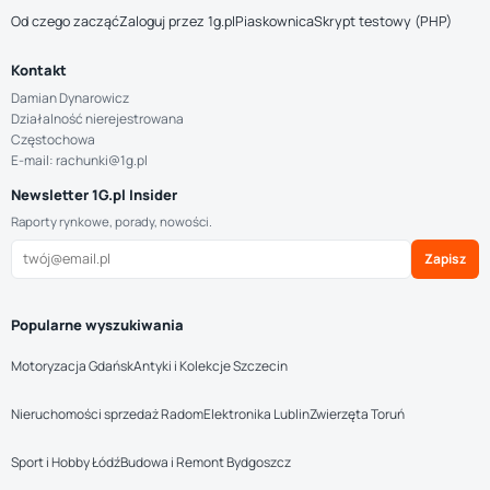
Od czego zacząć
Zaloguj przez 1g.pl
Piaskownica
Skrypt testowy (PHP)
Kontakt
Damian Dynarowicz
Działalność nierejestrowana
Częstochowa
E-mail: rachunki@1g.pl
Newsletter 1G.pl Insider
Raporty rynkowe, porady, nowości.
Zapisz
Popularne wyszukiwania
Motoryzacja Gdańsk
Antyki i Kolekcje Szczecin
Nieruchomości sprzedaż Radom
Elektronika Lublin
Zwierzęta Toruń
Sport i Hobby Łódź
Budowa i Remont Bydgoszcz