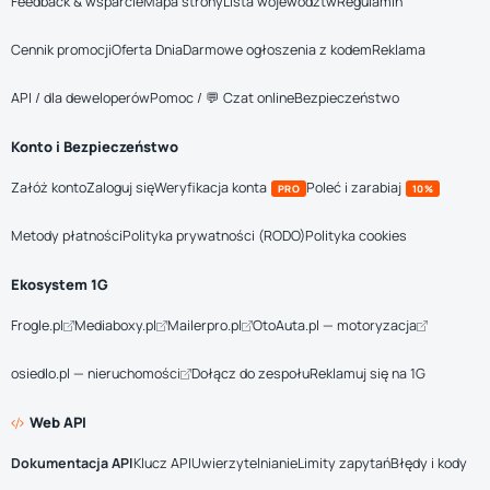
Feedback & wsparcie
Mapa strony
Lista województw
Regulamin
Cennik promocji
Oferta Dnia
Darmowe ogłoszenia z kodem
Reklama
API / dla deweloperów
Pomoc / 💬 Czat online
Bezpieczeństwo
Konto i Bezpieczeństwo
Załóż konto
Zaloguj się
Weryfikacja konta
Poleć i zarabiaj
PRO
10%
Metody płatności
Polityka prywatności (RODO)
Polityka cookies
Ekosystem 1G
Frogle.pl
Mediaboxy.pl
Mailerpro.pl
OtoAuta.pl — motoryzacja
osiedlo.pl — nieruchomości
Dołącz do zespołu
Reklamuj się na 1G
Web API
Dokumentacja API
Klucz API
Uwierzytelnianie
Limity zapytań
Błędy i kody