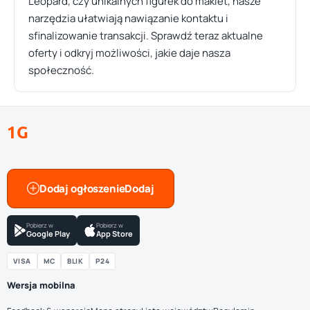
Leopard, czy unikalnych figurek do makiet, nasze
narzędzia ułatwiają nawiązanie kontaktu i
sfinalizowanie transakcji. Sprawdź teraz aktualne
oferty i odkryj możliwości, jakie daje nasza
społeczność.
1G
Dodaj ogłoszenie
Pobierz w
Pobierz w
Google Play
App Store
VISA
MC
BLIK
P24
Wersja mobilna