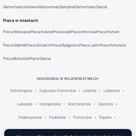
Samochody Katowice
Samochody Białystok
Samochody Gdynia
Praca w miastach
Praca Warszawa
Praca Kraków
Praca Łódź
Praca Wrocław
Praca Poznań
Praca Gdańsk
Praca Szczecin
Praca Bydgoszcz
Praca Lublin
Praca Katowice
Praca Białystok
Praca Gdynia
OGŁOSZENIA W WOJEWÓDZTWACH:
Dolnośląskie
Kujawsko-Pomorskie
Łódzkie
Lubelskie
Lubuskie
Małopolskie
Mazowieckie
Opolskie
Podkarpackie
Podlaskie
Pomorskie
Śląskie
Świętokrzyskie
Warmińsko-Mazurskie
Wielkopolskie