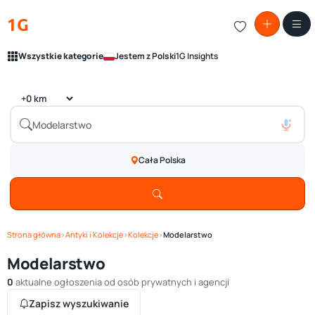
1G
Wszystkie kategorie
Jestem z Polski
1G Insights
Cała Polska
Strona główna
›
Antyki i Kolekcje
›
Kolekcje
›
Modelarstwo
Modelarstwo
0
aktualne ogłoszenia od osób prywatnych i agencji
Zapisz wyszukiwanie