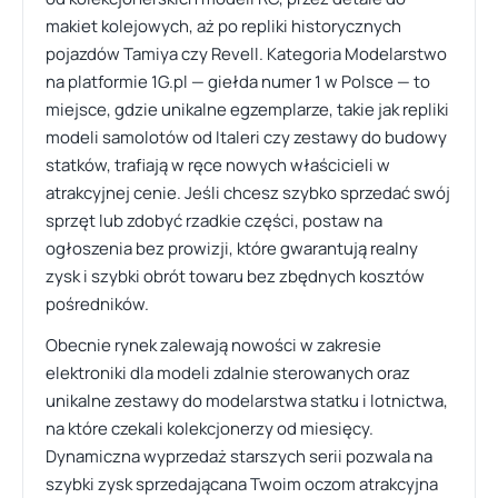
makiet kolejowych, aż po repliki historycznych
pojazdów Tamiya czy Revell. Kategoria Modelarstwo
na platformie 1G.pl — giełda numer 1 w Polsce — to
miejsce, gdzie unikalne egzemplarze, takie jak repliki
modeli samolotów od Italeri czy zestawy do budowy
statków, trafiają w ręce nowych właścicieli w
atrakcyjnej cenie. Jeśli chcesz szybko sprzedać swój
sprzęt lub zdobyć rzadkie części, postaw na
ogłoszenia bez prowizji, które gwarantują realny
zysk i szybki obrót towaru bez zbędnych kosztów
pośredników.
Obecnie rynek zalewają nowości w zakresie
elektroniki dla modeli zdalnie sterowanych oraz
unikalne zestawy do modelarstwa statku i lotnictwa,
na które czekali kolekcjonerzy od miesięcy.
Dynamiczna wyprzedaż starszych serii pozwala na
szybki zysk sprzedającana Twoim oczom atrakcyjna