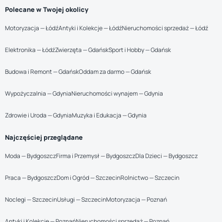
Polecane w Twojej okolicy
Motoryzacja — Łódź
Antyki i Kolekcje — Łódź
Nieruchomości sprzedaż — Łódź
Elektronika — Łódź
Zwierzęta — Gdańsk
Sport i Hobby — Gdańsk
Budowa i Remont — Gdańsk
Oddam za darmo — Gdańsk
Wypożyczalnia — Gdynia
Nieruchomości wynajem — Gdynia
Zdrowie i Uroda — Gdynia
Muzyka i Edukacja — Gdynia
Najczęściej przeglądane
Moda — Bydgoszcz
Firma i Przemysł — Bydgoszcz
Dla Dzieci — Bydgoszcz
Praca — Bydgoszcz
Dom i Ogród — Szczecin
Rolnictwo — Szczecin
Noclegi — Szczecin
Usługi — Szczecin
Motoryzacja — Poznań
Antyki i Kolekcje — Poznań
Nieruchomości sprzedaż — Poznań