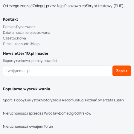
Od czego zacząć
Zaloguj przez 1g.pl
Piaskownica
Skrypt testowy (PHP)
Kontakt
Damian Dynarowicz
Działalność nierejestrowana
Częstochowa
E-mail: rachunki@1g.pl
Newsletter 1G.pl Insider
Raporty rynkowe, porady, nowości.
Zapisz
Popularne wyszukiwania
Sport i Hobby Białystok
Motoryzacja Radom
Usługi Poznań
Zwierzęta Lublin
Nieruchomości sprzedaż Wrocław
Dom i Ogród Kraków
Nieruchomości wynajem Toruń