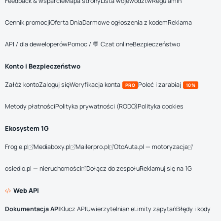
Feedback & wsparcie
Mapa strony
Lista województw
Regulamin
Cennik promocji
Oferta Dnia
Darmowe ogłoszenia z kodem
Reklama
API / dla deweloperów
Pomoc / 💬 Czat online
Bezpieczeństwo
Konto i Bezpieczeństwo
Załóż konto
Zaloguj się
Weryfikacja konta
Poleć i zarabiaj
PRO
10%
Metody płatności
Polityka prywatności (RODO)
Polityka cookies
Ekosystem 1G
Frogle.pl
Mediaboxy.pl
Mailerpro.pl
OtoAuta.pl — motoryzacja
osiedlo.pl — nieruchomości
Dołącz do zespołu
Reklamuj się na 1G
Web API
Dokumentacja API
Klucz API
Uwierzytelnianie
Limity zapytań
Błędy i kody