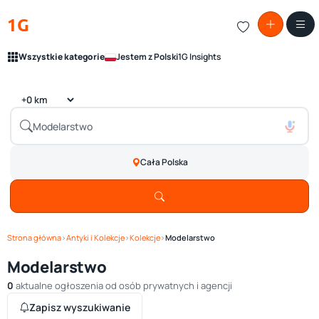
1G
Wszystkie kategorie
Jestem z Polski
1G Insights
Cała Polska
Strona główna
›
Antyki i Kolekcje
›
Kolekcje
›
Modelarstwo
Modelarstwo
0
aktualne ogłoszenia od osób prywatnych i agencji
Zapisz wyszukiwanie