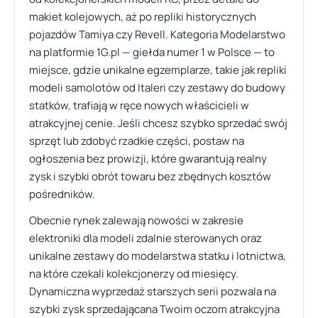
makiet kolejowych, aż po repliki historycznych
pojazdów Tamiya czy Revell. Kategoria Modelarstwo
na platformie 1G.pl — giełda numer 1 w Polsce — to
miejsce, gdzie unikalne egzemplarze, takie jak repliki
modeli samolotów od Italeri czy zestawy do budowy
statków, trafiają w ręce nowych właścicieli w
atrakcyjnej cenie. Jeśli chcesz szybko sprzedać swój
sprzęt lub zdobyć rzadkie części, postaw na
ogłoszenia bez prowizji, które gwarantują realny
zysk i szybki obrót towaru bez zbędnych kosztów
pośredników.
Obecnie rynek zalewają nowości w zakresie
elektroniki dla modeli zdalnie sterowanych oraz
unikalne zestawy do modelarstwa statku i lotnictwa,
na które czekali kolekcjonerzy od miesięcy.
Dynamiczna wyprzedaż starszych serii pozwala na
szybki zysk sprzedającana Twoim oczom atrakcyjna