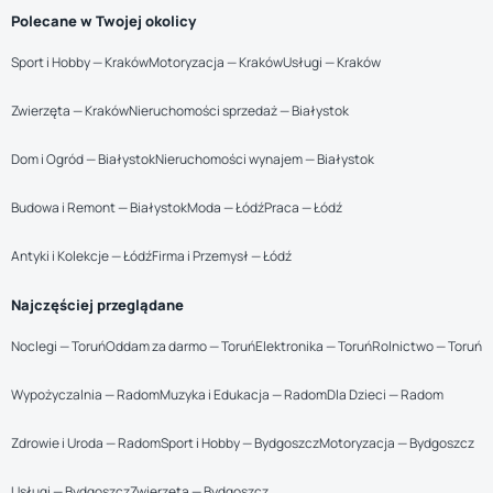
Polecane w Twojej okolicy
Sport i Hobby — Kraków
Motoryzacja — Kraków
Usługi — Kraków
Zwierzęta — Kraków
Nieruchomości sprzedaż — Białystok
Dom i Ogród — Białystok
Nieruchomości wynajem — Białystok
Budowa i Remont — Białystok
Moda — Łódź
Praca — Łódź
Antyki i Kolekcje — Łódź
Firma i Przemysł — Łódź
Najczęściej przeglądane
Noclegi — Toruń
Oddam za darmo — Toruń
Elektronika — Toruń
Rolnictwo — Toruń
Wypożyczalnia — Radom
Muzyka i Edukacja — Radom
Dla Dzieci — Radom
Zdrowie i Uroda — Radom
Sport i Hobby — Bydgoszcz
Motoryzacja — Bydgoszcz
Usługi — Bydgoszcz
Zwierzęta — Bydgoszcz