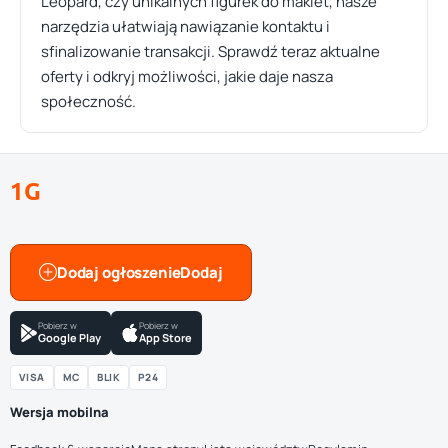
Leopard, czy unikalnych figurek do makiet, nasze
narzędzia ułatwiają nawiązanie kontaktu i
sfinalizowanie transakcji. Sprawdź teraz aktualne
oferty i odkryj możliwości, jakie daje nasza
społeczność.
1G
Dodaj ogłoszenie
Pobierz w
Pobierz w
Google Play
App Store
VISA
MC
BLIK
P24
Wersja mobilna