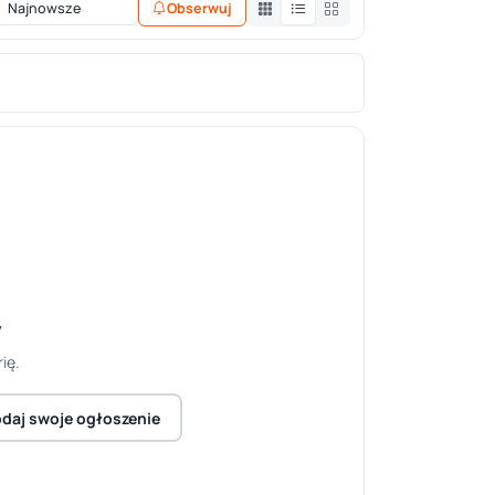
Obserwuj
y
ię.
daj swoje ogłoszenie