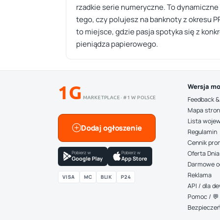
rzadkie serie numeryczne. To dynamiczne 
tego, czy polujesz na banknoty z okresu 
to miejsce, gdzie pasja spotyka się z kon
pieniądza papierowego.
1G
Wersja mo
MARKETPLACE · #1 W POLSCE
Feedback &
Mapa stro
Lista woje
Dodaj ogłoszenie
Regulamin
Cennik pro
Pobierz w
Pobierz w
Oferta Dnia
Google Play
App Store
Darmowe o
Reklama
VISA
MC
BLIK
P24
API / dla 
Pomoc / 💬 
Bezpiecze