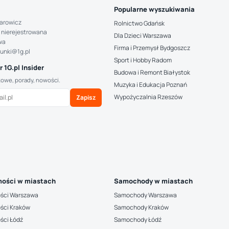
Popularne wyszukiwania
arowicz
Rolnictwo Gdańsk
 nierejestrowana
Dla Dzieci Warszawa
wa
Firma i Przemysł Bydgoszcz
hunki@1g.pl
Sport i Hobby Radom
 1G.pl Insider
Budowa i Remont Białystok
kowe, porady, nowości.
Muzyka i Edukacja Poznań
Wypożyczalnia Rzeszów
Zapisz
ości w miastach
Samochody w miastach
ści Warszawa
Samochody Warszawa
ści Kraków
Samochody Kraków
ści Łódź
Samochody Łódź