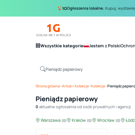
Ogłoszenia lokalne.
Kupuj, wystawiaj
1G
1G
GIEŁDA NR 1 W POLSCE
Wszystkie kategorie
Jestem z Polski
Ochro
Strona główna
›
Antyki i Kolekcje
›
Kolekcje
›
Pieniądz papier
Pieniądz papierowy
0
aktualne ogłoszenia od osób prywatnych i agencji
Warszawa
Kraków
Wrocław
Łód
(0)
(0)
(0)