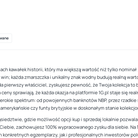
wane
iach kawałek historii, który ma większą wartość niż tylko nomin
h win; każda zmarszczka i unikalny znak wodny budują realną war
da pierwszy właściciel, zyskujesz pewność, że Twoja kolekcja to 
ceny sprawiają, że każda okazja na platformie 1G.pl staje się r
erokie spektrum: od powojennych banknotów NBP, przez rzadkie 
 amerykańskie czy funty brytyjskie w doskonałym stanie kolekcjo
ąsiedztwie, gdzie możliwość opcji kup i sprzedaj lokalnie pozwa
 Ciebie, zachowujesz 100% wypracowanego zysku dla siebie. Na 1G
konkretnych egzemplarzy, jak i profesjonalnych inwestorów polu