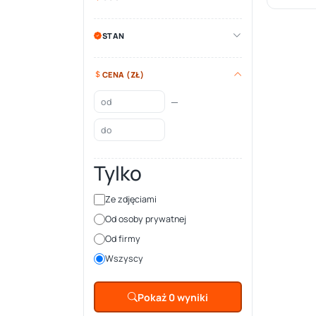
STAN
CENA (ZŁ)
—
Tylko
Ze zdjęciami
Od osoby prywatnej
Od firmy
Wszyscy
Pokaż 0 wyniki