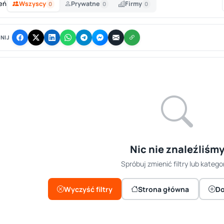
eń
Wszyscy
Prywatne
Firmy
0
0
0
NIJ
Nic nie znaleźliśm
Spróbuj zmienić filtry lub kategor
Wyczyść filtry
Strona główna
Do