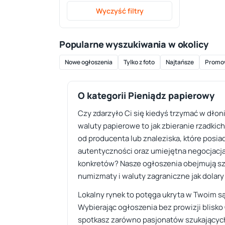
Wyczyść filtry
Popularne wyszukiwania w okolicy
Nowe ogłoszenia
Tylko z foto
Najtańsze
Promo
O kategorii Pieniądz papierowy
Czy zdarzyło Ci się kiedyś trzymać w dłon
waluty papierowe to jak zbieranie rzadkic
od producenta lub znaleziska, które posia
autentyczności oraz umiejętna negocjacja 
konkretów? Nasze ogłoszenia obejmują sz
numizmaty i waluty zagraniczne jak dolary
Lokalny rynek to potęga ukryta w Twoim s
Wybierając ogłoszenia bez prowizji blisko
spotkasz zarówno pasjonatów szukających 