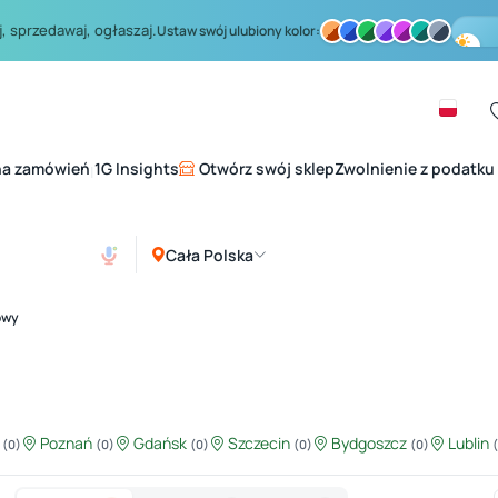
, sprzedawaj, ogłaszaj.
Ustaw swój ulubiony kolor:
na zamówień
1G Insights
Otwórz swój sklep
Zwolnienie z podatku
|
Cała Polska
owy
ź
Poznań
Gdańsk
Szczecin
Bydgoszcz
Lublin
(0)
(0)
(0)
(0)
(0)