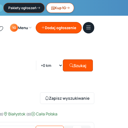
Pakiety ogłoszeń
Kup 1G
Menu
Dodaj ogłoszenie
1G
Szukaj
Zapisz wyszukiwanie
Białystok
Cała Polska
(0)
(0)