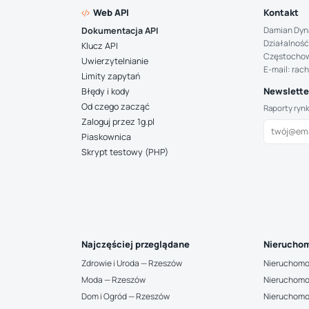
Web API
Kontakt
Damian Dyn
Dokumentacja API
Działalność
Klucz API
Częstocho
Uwierzytelnianie
E-mail: rac
Limity zapytań
Newsletter
Błędy i kody
Od czego zacząć
Raporty ryn
Zaloguj przez 1g.pl
Piaskownica
Skrypt testowy (PHP)
Najczęściej przeglądane
Nieruchom
Zdrowie i Uroda — Rzeszów
Nieruchomo
Moda — Rzeszów
Nieruchomo
Dom i Ogród — Rzeszów
Nieruchomo