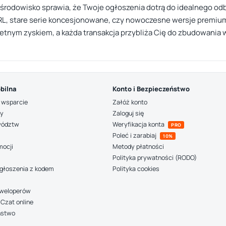
środowisko sprawia, że Twoje ogłoszenia dotrą do idealnego odb
PRL, stare serie koncesjonowane, czy nowoczesne wersje premiu
kretnym zyskiem, a każda transakcja przybliża Cię do zbudowania
bilna
Konto i Bezpieczeństwo
 wsparcie
Załóż konto
ny
Zaloguj się
wództw
Weryfikacja konta
PRO
Poleć i zarabiaj
10%
mocji
Metody płatności
Polityka prywatności (RODO)
głoszenia z kodem
Polityka cookies
deweloperów
Czat online
ństwo