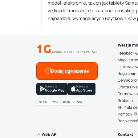
modeli elektroniki, takich jak tablety Sa
że każda transakcja to zaufana transakcj
najbardziej wymagających użytkowników p
1G
Wersja mo
MARKETPLACE · #1 W POLSCE
Feedback &
Mapa stro
Lista woje
Dodaj ogłoszenie
Regulamin
Cennik pro
Pobierz w
Pobierz w
Oferta Dnia
Google Play
App Store
Darmowe o
Reklama
VISA
MC
BLIK
P24
API / dla 
Pomoc / 💬 
Bezpiecze
Web API
Kontakt