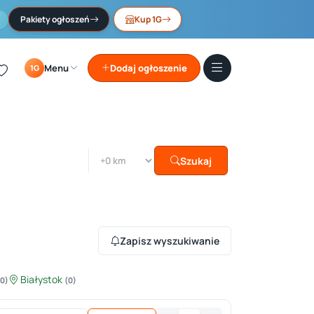
Pakiety ogłoszeń
Kup 1G
Menu
Dodaj ogłoszenie
1G
Szukaj
Zapisz wyszukiwanie
Białystok
(0)
(0)