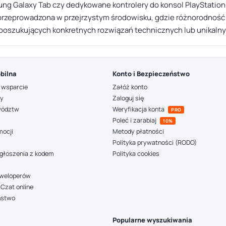
msung Galaxy Tab czy dedykowane kontrolery do konsol PlayStation
a przeprowadzona w przejrzystym środowisku, gdzie różnorodność
oszukujących konkretnych rozwiązań technicznych lub unikalny
bilna
Konto i Bezpieczeństwo
 wsparcie
Załóż konto
ny
Zaloguj się
wództw
Weryfikacja konta
PRO
Poleć i zarabiaj
10%
mocji
Metody płatności
Polityka prywatności (RODO)
głoszenia z kodem
Polityka cookies
deweloperów
Czat online
ństwo
Popularne wyszukiwania