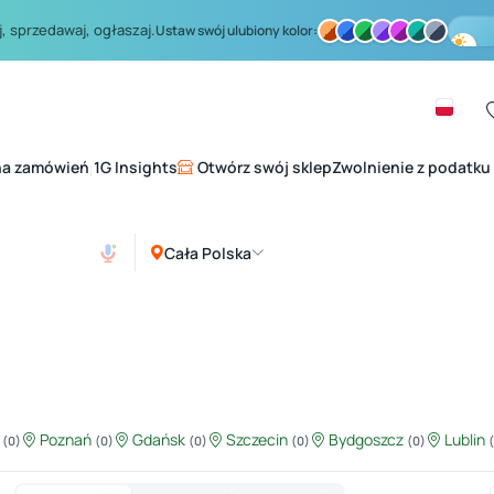
, sprzedawaj, ogłaszaj.
Ustaw swój ulubiony kolor:
na zamówień
1G Insights
Otwórz swój sklep
Zwolnienie z podatku
|
Cała Polska
ź
Poznań
Gdańsk
Szczecin
Bydgoszcz
Lublin
(0)
(0)
(0)
(0)
(0)