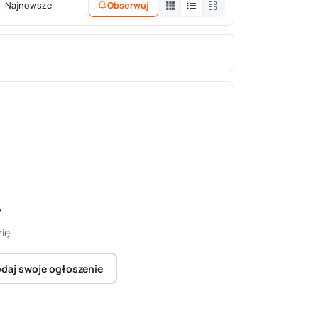
Obserwuj
y
ię.
daj swoje ogłoszenie