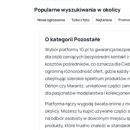
Popularne wyszukiwania w okolicy
Nowe ogłoszenia
Tylko z foto
Najtańsze
Promo
O kategorii Pozostałe
Wybór platformy 1G.pl to gwarancja bezpi
dla osób ceniących bezpośredni kontakt z
kosztów pośredników, co oznacza dla Ciebie
ogromną różnorodność ofert, gdzie każdy u
obejmując szerokie spektrum produktów nis
Denon czy Marantz, unikatowe części zam
dla pasjonatów modelarstwa i kolekcjone
Platforma łączy wygodę świata online z m
okolicy. Możesz tu kupić używane części s
na odbiór osobisty w dowolnym miejscu spo
produkty, które trudno znaleźć w standa