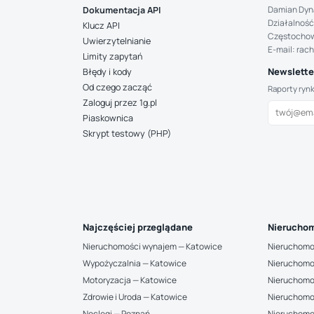
Damian Dyn
Dokumentacja API
Działalność
Klucz API
Częstocho
Uwierzytelnianie
E-mail: rac
Limity zapytań
Newsletter
Błędy i kody
Od czego zacząć
Raporty ryn
Zaloguj przez 1g.pl
Piaskownica
Skrypt testowy (PHP)
Najczęściej przeglądane
Nieruchom
Nieruchomości wynajem — Katowice
Nieruchomo
Wypożyczalnia — Katowice
Nieruchomo
Motoryzacja — Katowice
Nieruchomo
Zdrowie i Uroda — Katowice
Nieruchomo
Noclegi — Poznań
Nieruchomo