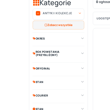
Kategorie
0
ogłosz
ANTYKI I KOLEKCJE
UDOSTĘP
Zobacz wszystkie
OKRES
ROK POWSTANIA
(PRZYBLIŻONY)
ORYGINAŁ
STAN
COURIER
STAN