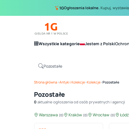
Ogłoszenia lokalne.
Kupuj, wystawiaj
1G
1G
GIEŁDA NR 1 W POLSCE
Wszystkie kategorie
Jestem z Polski
Ochro
Strona główna
›
Antyki i Kolekcje
›
Kolekcje
›
Pozostałe
Pozostałe
0
aktualne ogłoszenia od osób prywatnych i agencji
Warszawa
Kraków
Wrocław
Łód
(0)
(0)
(0)