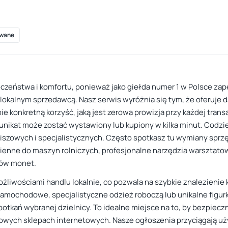
wane
eczeństwa i komfortu, ponieważ jako giełda numer 1 w Polsce za
 lokalnym sprzedawcą. Nasz serwis wyróżnia się tym, że oferuj
 konkretną korzyść, jaką jest zerowa prowizja przy każdej transa
nikat może zostać wystawiony lub kupiony w kilka minut. Codzien
zowych i specjalistycznych. Często spotkasz tu wymiany sprzętu 
ienne do maszyn rolniczych, profesjonalne narzędzia warsztato
rów monet.
ożliwościami handlu lokalnie, co pozwala na szybkie znalezieni
amochodowe, specjalistyczne odzież roboczą lub unikalne figurk
tkań wybranej dzielnicy. To idealne miejsce na to, by bezpieczn
rdowych sklepach internetowych. Nasze ogłoszenia przyciągają 