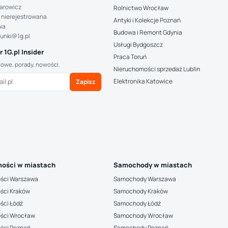
arowicz
Rolnictwo Wrocław
 nierejestrowana
Antyki i Kolekcje Poznań
wa
Budowa i Remont Gdynia
hunki@1g.pl
Usługi Bydgoszcz
 1G.pl Insider
Praca Toruń
kowe, porady, nowości.
Nieruchomości sprzedaż Lublin
Elektronika Katowice
Zapisz
ości w miastach
Samochody w miastach
ści Warszawa
Samochody Warszawa
ści Kraków
Samochody Kraków
ści Łódź
Samochody Łódź
ści Wrocław
Samochody Wrocław
ści Poznań
Samochody Poznań