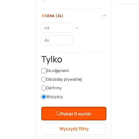
CENA (ZŁ)
—
Tylko
Ze zdjęciami
Od osoby prywatnej
Od firmy
Wszyscy
Pokaż 0 wyniki
Wyczyść filtry