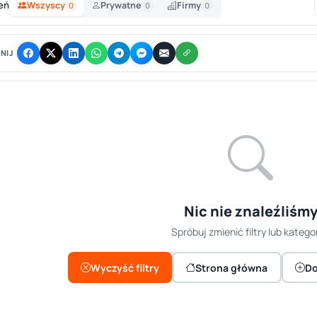
eń
Wszyscy
Prywatne
Firmy
0
0
0
NIJ
Nic nie znaleźliśm
Spróbuj zmienić filtry lub kategor
Wyczyść filtry
Strona główna
Do