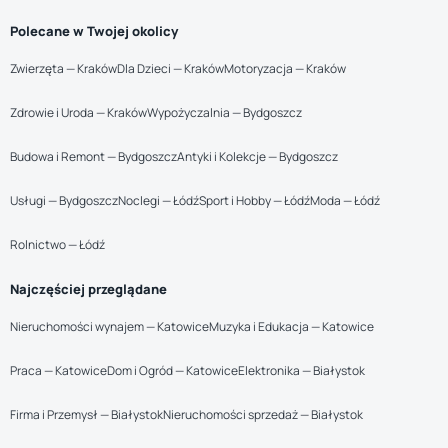
Polecane w Twojej okolicy
Zwierzęta — Kraków
Dla Dzieci — Kraków
Motoryzacja — Kraków
Zdrowie i Uroda — Kraków
Wypożyczalnia — Bydgoszcz
Budowa i Remont — Bydgoszcz
Antyki i Kolekcje — Bydgoszcz
Usługi — Bydgoszcz
Noclegi — Łódź
Sport i Hobby — Łódź
Moda — Łódź
Rolnictwo — Łódź
Najczęściej przeglądane
Nieruchomości wynajem — Katowice
Muzyka i Edukacja — Katowice
Praca — Katowice
Dom i Ogród — Katowice
Elektronika — Białystok
Firma i Przemysł — Białystok
Nieruchomości sprzedaż — Białystok