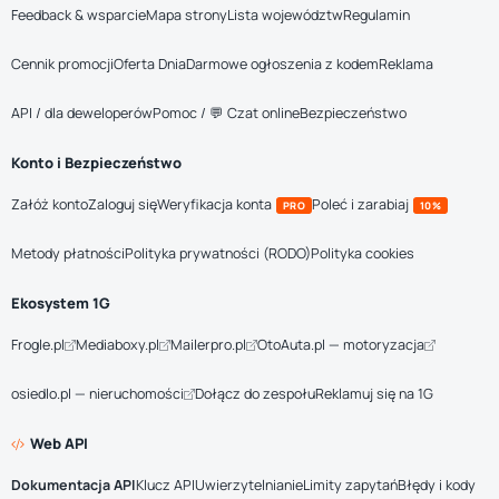
Feedback & wsparcie
Mapa strony
Lista województw
Regulamin
Cennik promocji
Oferta Dnia
Darmowe ogłoszenia z kodem
Reklama
API / dla deweloperów
Pomoc / 💬 Czat online
Bezpieczeństwo
Konto i Bezpieczeństwo
Załóż konto
Zaloguj się
Weryfikacja konta
Poleć i zarabiaj
PRO
10%
Metody płatności
Polityka prywatności (RODO)
Polityka cookies
Ekosystem 1G
Frogle.pl
Mediaboxy.pl
Mailerpro.pl
OtoAuta.pl — motoryzacja
osiedlo.pl — nieruchomości
Dołącz do zespołu
Reklamuj się na 1G
Web API
Dokumentacja API
Klucz API
Uwierzytelnianie
Limity zapytań
Błędy i kody