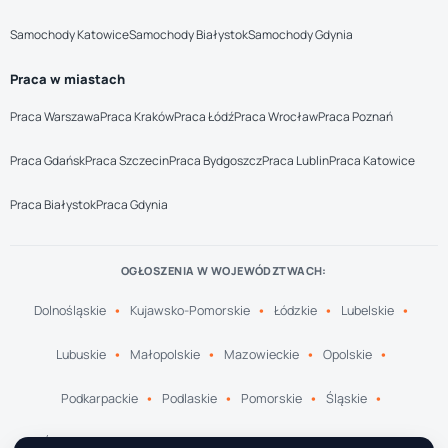
Samochody Katowice
Samochody Białystok
Samochody Gdynia
Praca w miastach
Praca Warszawa
Praca Kraków
Praca Łódź
Praca Wrocław
Praca Poznań
Praca Gdańsk
Praca Szczecin
Praca Bydgoszcz
Praca Lublin
Praca Katowice
Praca Białystok
Praca Gdynia
OGŁOSZENIA W WOJEWÓDZTWACH:
Dolnośląskie
Kujawsko-Pomorskie
Łódzkie
Lubelskie
Lubuskie
Małopolskie
Mazowieckie
Opolskie
Podkarpackie
Podlaskie
Pomorskie
Śląskie
Świętokrzyskie
Warmińsko-Mazurskie
Wielkopolskie