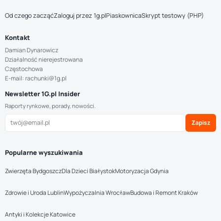
Od czego zacząć
Zaloguj przez 1g.pl
Piaskownica
Skrypt testowy (PHP)
Kontakt
Damian Dynarowicz
Działalność nierejestrowana
Częstochowa
E-mail: rachunki@1g.pl
Newsletter 1G.pl Insider
Raporty rynkowe, porady, nowości.
Zapisz
Popularne wyszukiwania
Zwierzęta Bydgoszcz
Dla Dzieci Białystok
Motoryzacja Gdynia
Zdrowie i Uroda Lublin
Wypożyczalnia Wrocław
Budowa i Remont Kraków
Antyki i Kolekcje Katowice