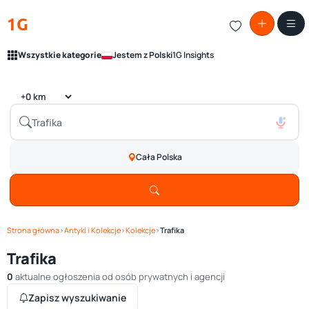
1G
Wszystkie kategorie
Jestem z Polski
1G Insights
Cała Polska
Strona główna
›
Antyki i Kolekcje
›
Kolekcje
›
Trafika
Trafika
0
aktualne ogłoszenia od osób prywatnych i agencji
Zapisz wyszukiwanie