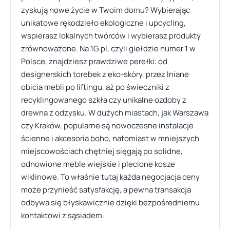
zyskują nowe życie w Twoim domu? Wybierając
unikatowe rękodzieło ekologiczne i upcycling,
wspierasz lokalnych twórców i wybierasz produkty
zrównoważone. Na 1G.pl, czyli giełdzie numer 1 w
Polsce, znajdziesz prawdziwe perełki: od
designerskich torebek z eko-skóry, przez lniane
obicia mebli po liftingu, aż po świeczniki z
recyklingowanego szkła czy unikalne ozdoby z
drewna z odzysku. W dużych miastach, jak Warszawa
czy Kraków, popularne są nowoczesne instalacje
ścienne i akcesoria boho, natomiast w mniejszych
miejscowościach chętniej sięgają po solidne,
odnowione meble wiejskie i plecione kosze
wiklinowe. To właśnie tutaj każda negocjacja ceny
może przynieść satysfakcję, a pewna transakcja
odbywa się błyskawicznie dzięki bezpośredniemu
kontaktowi z sąsiadem.