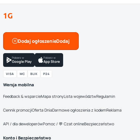
1G
Dodaj ogłoszenie
Pobierz w
Pobierz w
Google Play
App Store
VISA
MC
BLIK
P24
Wersja mobilna
Feedback & wsparcie
Mapa strony
Lista województw
Regulamin
Cennik promocji
Oferta Dnia
Darmowe ogłoszenia z kodem
Reklama
API / dla deweloperów
Pomoc / 💬 Czat online
Bezpieczeństwo
Konto i Bezpieczeństwo