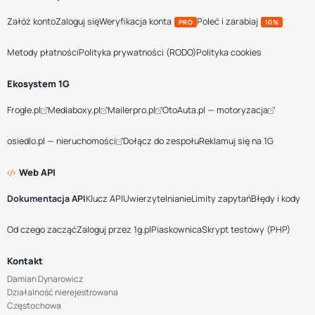
Załóż konto
Zaloguj się
Weryfikacja konta
Poleć i zarabiaj
PRO
10%
Metody płatności
Polityka prywatności (RODO)
Polityka cookies
Ekosystem 1G
Frogle.pl
Mediaboxy.pl
Mailerpro.pl
OtoAuta.pl — motoryzacja
osiedlo.pl — nieruchomości
Dołącz do zespołu
Reklamuj się na 1G
Web API
Dokumentacja API
Klucz API
Uwierzytelnianie
Limity zapytań
Błędy i kody
Od czego zacząć
Zaloguj przez 1g.pl
Piaskownica
Skrypt testowy (PHP)
Kontakt
Damian Dynarowicz
Działalność nierejestrowana
Częstochowa