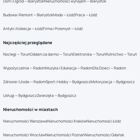
Dom i Ogród — Białystok
Nieruchomości wynajem — Białystok
Budowa i Remont — Białystok
Moda — Łódź
Praca — Łódź
Antyki i Kolekcje — Łódź
Firma i Przemysł — Łódź
Najczęściej przeglądane
Noclegi — Toruń
Oddam za darmo — Toruń
Elektronika — Toruń
Rolnictwo — Toruń
Wypożyczalnia — Radom
Muzyka i Edukacja — Radom
Dla Dzieci — Radom
Zdrowie i Uroda — Radom
Sport i Hobby — Bydgoszcz
Motoryzacja — Bydgoszcz
Usługi — Bydgoszcz
Zwierzęta — Bydgoszcz
Nieruchomości w miastach
Nieruchomości Warszawa
Nieruchomości Kraków
Nieruchomości Łódź
Nieruchomości Wrocław
Nieruchomości Poznań
Nieruchomości Gdańsk