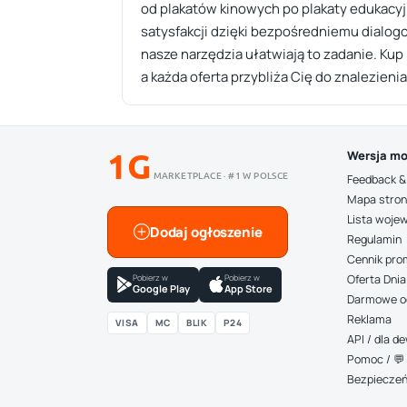
od plakatów kinowych po plakaty edukacyj
satysfakcji dzięki bezpośredniemu dialogo
nasze narzędzia ułatwiają to zadanie. Kup 
a każda oferta przybliża Cię do znalezie
1G
Wersja mo
MARKETPLACE · #1 W POLSCE
Feedback &
Mapa stro
Lista woje
Dodaj ogłoszenie
Regulamin
Cennik pro
Pobierz w
Pobierz w
Oferta Dnia
Google Play
App Store
Darmowe o
Reklama
VISA
MC
BLIK
P24
API / dla 
Pomoc / 💬 
Bezpiecze