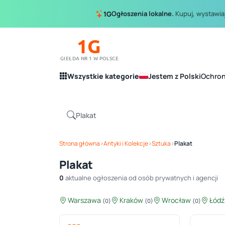
Ogłoszenia lokalne.
Kupuj, wystawiaj
1G
1G
GIEŁDA NR 1 W POLSCE
Wszystkie kategorie
Jestem z Polski
Ochro
Strona główna
›
Antyki i Kolekcje
›
Sztuka
›
Plakat
Plakat
0
aktualne ogłoszenia od osób prywatnych i agencji
Warszawa
Kraków
Wrocław
Łód
(0)
(0)
(0)