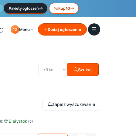
Pakiety ogłoszeń
Kup 1G
Menu
Dodaj ogłoszenie
1G
Szukaj
Zapisz wyszukiwanie
Białystok
(0)
(0)