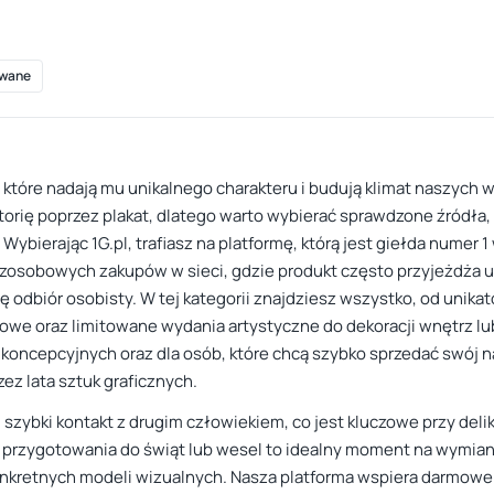
wane
które nadają mu unikalnego charakteru i budują klimat naszych w
rię poprzez plakat, dlatego warto wybierać sprawdzone źródła, g
Wybierając 1G.pl, trafiasz na platformę, którą jest giełda numer 
zosobowych zakupów w sieci, gdzie produkt często przyjeżdża u
ję odbiór osobisty. W tej kategorii znajdziesz wszystko, od unik
rowe oraz limitowane wydania artystyczne do dekoracji wnętrz lub
k koncepcyjnych oraz dla osób, które chcą szybko sprzedać swój
ez lata sztuk graficznych.
 szybki kontakt z drugim człowiekiem, co jest kluczowe przy de
przygotowania do świąt lub wesel to idealny moment na wymianę 
onkretnych modeli wizualnych. Nasza platforma wspiera darmowe