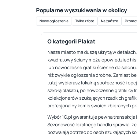
Popularne wyszukiwania w okolicy
Nowe ogłoszenia
Tylko z foto
Najtańsze
Promo
O kategorii Plakat
Nasze miasto ma duszę ukrytą w detalach, 
kwadratowy ściany może opowiedzieć histo
lub nowoczesne grafiki ścienne do salonu. 
niż zwykłe ogłoszenia drobne. Zamiast be
tutaj wybierasz lokalną społeczność i opc
szkołą plakatu, po nowoczesne grafiki cyf
kolekcjonerów szukających rzadkich grafi
profesjonalny komis swoich zbieranych prz
Wybór 1G.pl gwarantuje pewna transakcja i
Sezonowość lokalnego handlu sprawia, że 
pozwalają dotrzeć do osób szukających k