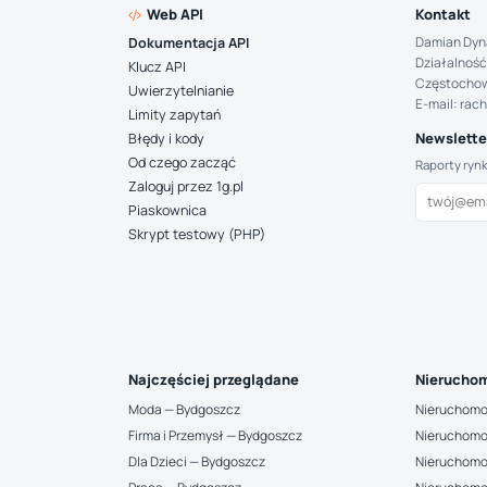
Web API
Kontakt
Damian Dyn
Dokumentacja API
Działalność
Klucz API
Częstocho
Uwierzytelnianie
E-mail: rac
Limity zapytań
Newsletter
Błędy i kody
Od czego zacząć
Raporty ryn
Zaloguj przez 1g.pl
Piaskownica
Skrypt testowy (PHP)
Najczęściej przeglądane
Nieruchom
Moda — Bydgoszcz
Nieruchomo
Firma i Przemysł — Bydgoszcz
Nieruchomo
Dla Dzieci — Bydgoszcz
Nieruchomo