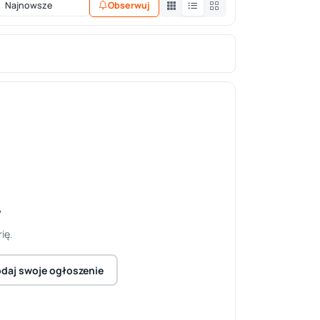
Obserwuj
y
ię.
daj swoje ogłoszenie