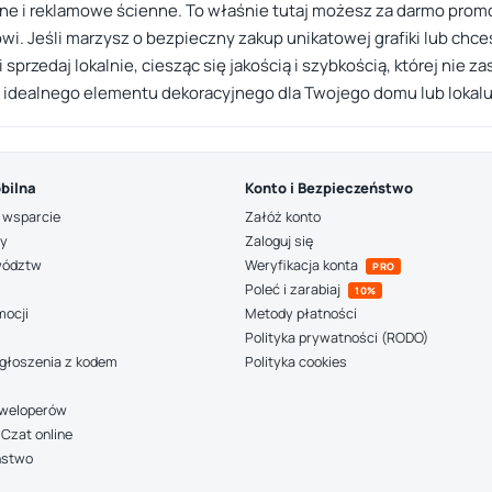
ne i reklamowe ścienne. To właśnie tutaj możesz za darmo prom
wi. Jeśli marzysz o bezpieczny zakup unikatowej grafiki lub ch
i sprzedaj lokalnie, ciesząc się jakością i szybkością, której nie
nia idealnego elementu dekoracyjnego dla Twojego domu lub loka
bilna
Konto i Bezpieczeństwo
 wsparcie
Załóż konto
ny
Zaloguj się
wództw
Weryfikacja konta
PRO
Poleć i zarabiaj
10%
mocji
Metody płatności
Polityka prywatności (RODO)
głoszenia z kodem
Polityka cookies
deweloperów
Czat online
ństwo