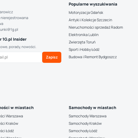
Popularne wyszukiwania
arowicz
Motoryzacja Gdańsk
 nierejestrowana
Antyki i Kolekcje Szczecin
wa
Nieruchomości sprzedaż Radom
hunki@1g.pl
Elektronika Lublin
 1G.pl Insider
Zwierzęta Toruń
kowe, porady, nowości.
Sport i Hobby Łódź
Budowa i Remont Bydgoszcz
Zapisz
ości w miastach
Samochody w miastach
ści Warszawa
Samochody Warszawa
ści Kraków
Samochody Kraków
ści Łódź
Samochody Łódź