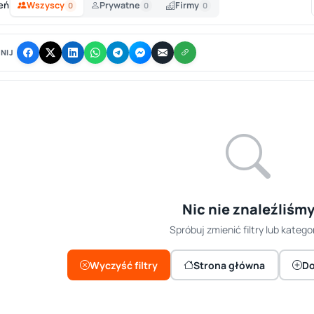
eń
Wszyscy
Prywatne
Firmy
0
0
0
NIJ
Nic nie znaleźliśm
Spróbuj zmienić filtry lub kategor
Wyczyść filtry
Strona główna
Do