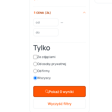
CENA (ZŁ)
—
Tylko
Ze zdjęciami
Od osoby prywatnej
Od firmy
Wszyscy
Pokaż 0 wyniki
Wyczyść filtry