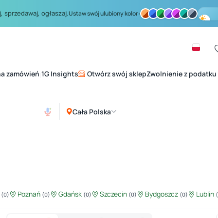
, sprzedawaj, ogłaszaj.
Ustaw swój ulubiony kolor:
na zamówień
1G Insights
Otwórz swój sklep
Zwolnienie z podatku
|
Cała Polska
ź
Poznań
Gdańsk
Szczecin
Bydgoszcz
Lublin
(0)
(0)
(0)
(0)
(0)