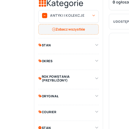
Kategorie
0
ogłosz
ANTYKI I KOLEKCJE
UDOSTĘP
Zobacz wszystkie
STAN
OKRES
ROK POWSTANIA
(PRZYBLIŻONY)
ORYGINAŁ
COURIER
STAN