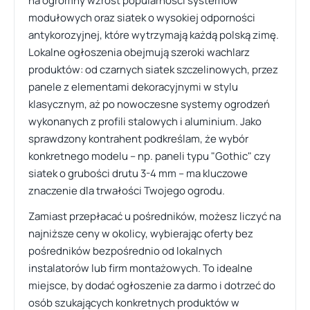
na ogromny wzrost popularności systemów
modułowych oraz siatek o wysokiej odporności
antykorozyjnej, które wytrzymają każdą polską zimę.
Lokalne ogłoszenia obejmują szeroki wachlarz
produktów: od czarnych siatek szczelinowych, przez
panele z elementami dekoracyjnymi w stylu
klasycznym, aż po nowoczesne systemy ogrodzeń
wykonanych z profili stalowych i aluminium. Jako
sprawdzony kontrahent podkreślam, że wybór
konkretnego modelu – np. paneli typu "Gothic" czy
siatek o grubości drutu 3-4 mm – ma kluczowe
znaczenie dla trwałości Twojego ogrodu.
Zamiast przepłacać u pośredników, możesz liczyć na
najniższe ceny w okolicy, wybierając oferty bez
pośredników bezpośrednio od lokalnych
instalatorów lub firm montażowych. To idealne
miejsce, by dodać ogłoszenie za darmo i dotrzeć do
osób szukających konkretnych produktów w