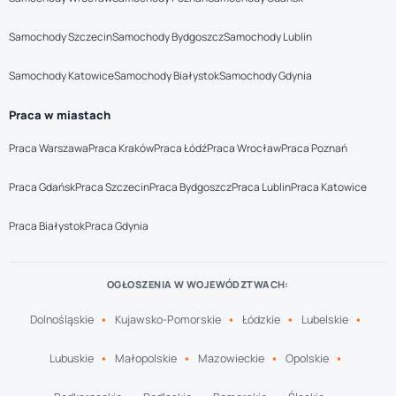
Samochody Szczecin
Samochody Bydgoszcz
Samochody Lublin
Samochody Katowice
Samochody Białystok
Samochody Gdynia
Praca w miastach
Praca Warszawa
Praca Kraków
Praca Łódź
Praca Wrocław
Praca Poznań
Praca Gdańsk
Praca Szczecin
Praca Bydgoszcz
Praca Lublin
Praca Katowice
Praca Białystok
Praca Gdynia
OGŁOSZENIA W WOJEWÓDZTWACH:
Dolnośląskie
Kujawsko-Pomorskie
Łódzkie
Lubelskie
Lubuskie
Małopolskie
Mazowieckie
Opolskie