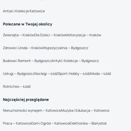
Antyki i Kolekcje Katowice
Polecane w Twojej okolicy
Zwierzęta — Kraków
Dla Dzieci — Kraków
Motoryzacja — Kraków
Zdrowie i Uroda — Kraków
Wypożyczalnia — Bydgoszcz
Budowa i Remont — Bydgoszcz
Antyki i Kolekcje — Bydgoszcz
Usługi — Bydgoszcz
Noclegi — Łódź
Sport i Hobby — Łódź
Moda — Łódź
Rolnictwo — Łódź
Najczęściej przeglądane
Nieruchomości wynajem — Katowice
Muzyka i Edukacja — Katowice
Praca — Katowice
Dom i Ogród — Katowice
Elektronika — Białystok