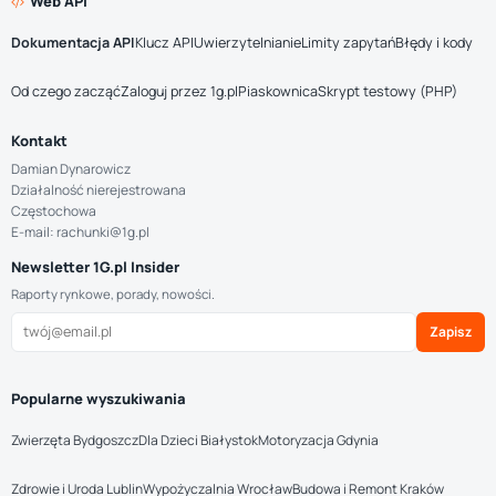
Web API
Dokumentacja API
Klucz API
Uwierzytelnianie
Limity zapytań
Błędy i kody
Od czego zacząć
Zaloguj przez 1g.pl
Piaskownica
Skrypt testowy (PHP)
Kontakt
Damian Dynarowicz
Działalność nierejestrowana
Częstochowa
E-mail: rachunki@1g.pl
Newsletter 1G.pl Insider
Raporty rynkowe, porady, nowości.
Zapisz
Popularne wyszukiwania
Zwierzęta Bydgoszcz
Dla Dzieci Białystok
Motoryzacja Gdynia
Zdrowie i Uroda Lublin
Wypożyczalnia Wrocław
Budowa i Remont Kraków