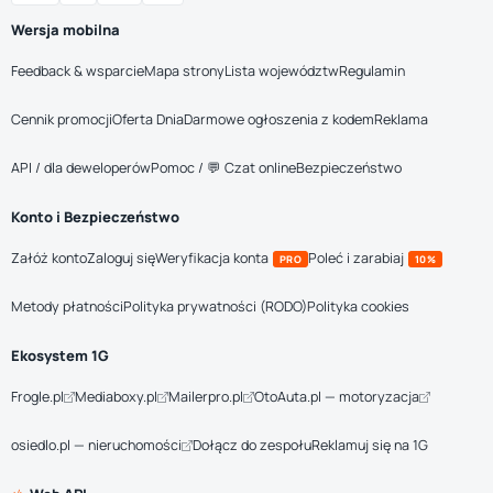
Wersja mobilna
Feedback & wsparcie
Mapa strony
Lista województw
Regulamin
Cennik promocji
Oferta Dnia
Darmowe ogłoszenia z kodem
Reklama
API / dla deweloperów
Pomoc / 💬 Czat online
Bezpieczeństwo
Konto i Bezpieczeństwo
Załóż konto
Zaloguj się
Weryfikacja konta
Poleć i zarabiaj
PRO
10%
Metody płatności
Polityka prywatności (RODO)
Polityka cookies
Ekosystem 1G
Frogle.pl
Mediaboxy.pl
Mailerpro.pl
OtoAuta.pl — motoryzacja
osiedlo.pl — nieruchomości
Dołącz do zespołu
Reklamuj się na 1G