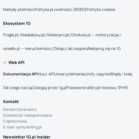
Metody płatności
Polityka prywatności (RODO)
Polityka cookies
Ekosystem 1G
Frogle.pl
Mediaboxy.pl
Mailerpro.pl
OtoAuta.pl — motoryzacja
osiedlo.pl — nieruchomości
Dołącz do zespołu
Reklamuj się na 1G
Web API
Dokumentacja API
Klucz API
Uwierzytelnianie
Limity zapytań
Błędy i kody
Od czego zacząć
Zaloguj przez 1g.pl
Piaskownica
Skrypt testowy (PHP)
Kontakt
Damian Dynarowicz
Działalność nierejestrowana
Częstochowa
E-mail: rachunki@1g.pl
Newsletter 1G.pl Insider