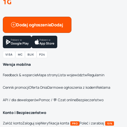
1G
Dodaj ogłoszenie
Pobierz w
Pobierz w
Google Play
App Store
VISA
MC
BLIK
P24
Wersja mobilna
Feedback & wsparcie
Mapa strony
Lista województw
Regulamin
Cennik promocji
Oferta Dnia
Darmowe ogłoszenia z kodem
Reklama
API / dla deweloperów
Pomoc / 💬 Czat online
Bezpieczeństwo
Konto i Bezpieczeństwo
Załóż konto
Zaloguj się
Weryfikacja konta
Poleć i zarabiaj
PRO
10%