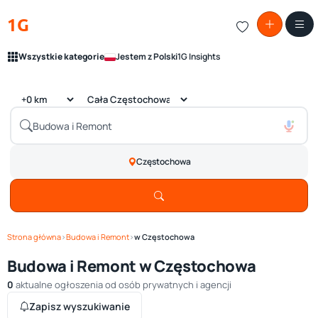
1G
Wszystkie kategorie
Jestem z Polski
1G Insights
Częstochowa
Strona główna
›
Budowa i Remont
›
w Częstochowa
Budowa i Remont w Częstochowa
0
aktualne ogłoszenia od osób prywatnych i agencji
Zapisz wyszukiwanie