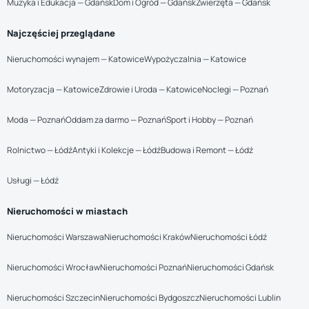
Muzyka i Edukacja — Gdańsk
Dom i Ogród — Gdańsk
Zwierzęta — Gdańsk
Najczęściej przeglądane
Nieruchomości wynajem — Katowice
Wypożyczalnia — Katowice
Motoryzacja — Katowice
Zdrowie i Uroda — Katowice
Noclegi — Poznań
Moda — Poznań
Oddam za darmo — Poznań
Sport i Hobby — Poznań
Rolnictwo — Łódź
Antyki i Kolekcje — Łódź
Budowa i Remont — Łódź
Usługi — Łódź
Nieruchomości w miastach
Nieruchomości Warszawa
Nieruchomości Kraków
Nieruchomości Łódź
Nieruchomości Wrocław
Nieruchomości Poznań
Nieruchomości Gdańsk
Nieruchomości Szczecin
Nieruchomości Bydgoszcz
Nieruchomości Lublin