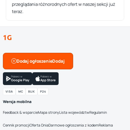
przeglądania różnorodnych ofert w naszej sekcji już
teraz.
1G
Dodaj ogłoszenie
Pobierz w
Pobierz w
Google Play
App Store
VISA
MC
BLIK
P24
Wersja mobilna
Feedback & wsparcie
Mapa strony
Lista województw
Regulamin
Cennik promocji
Oferta Dnia
Darmowe ogłoszenia z kodem
Reklama