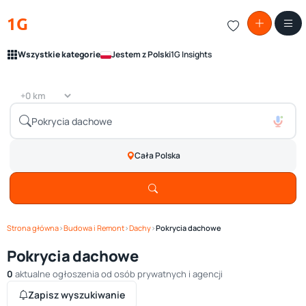
1G
Wszystkie kategorie
Jestem z Polski
1G Insights
Cała Polska
Strona główna
›
Budowa i Remont
›
Dachy
›
Pokrycia dachowe
Pokrycia dachowe
0
aktualne ogłoszenia od osób prywatnych i agencji
Zapisz wyszukiwanie