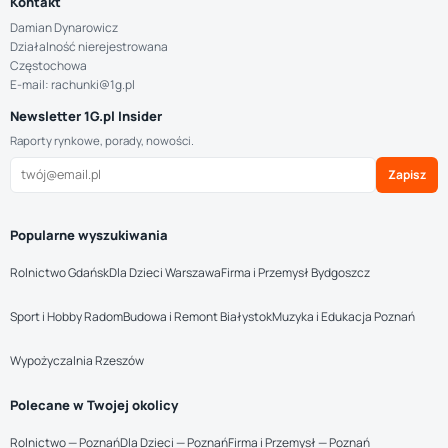
Kontakt
Damian Dynarowicz
Działalność nierejestrowana
Częstochowa
E-mail: rachunki@1g.pl
Newsletter 1G.pl Insider
Raporty rynkowe, porady, nowości.
Zapisz
Popularne wyszukiwania
Rolnictwo Gdańsk
Dla Dzieci Warszawa
Firma i Przemysł Bydgoszcz
Sport i Hobby Radom
Budowa i Remont Białystok
Muzyka i Edukacja Poznań
Wypożyczalnia Rzeszów
Polecane w Twojej okolicy
Rolnictwo — Poznań
Dla Dzieci — Poznań
Firma i Przemysł — Poznań