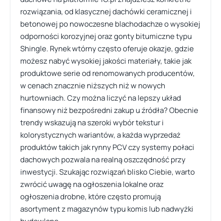
rozwiązania, od klasycznej dachówki ceramicznej i
betonowej po nowoczesne blachodachze o wysokiej
odporności korozyjnej oraz gonty bitumiczne typu
Shingle. Rynek wtórny często oferuje okazje, gdzie
możesz nabyć wysokiej jakości materiały, takie jak
produktowe serie od renomowanych producentów,
w cenach znacznie niższych niż w nowych
hurtowniach. Czy można liczyć na lepszy układ
finansowy niż bezpośredni zakup u źródła? Obecnie
trendy wskazują na szeroki wybór tekstur i
kolorystycznych wariantów, a każda wyprzedaż
produktów takich jak rynny PCV czy systemy połaci
dachowych pozwala na realną oszczędność przy
inwestycji. Szukając rozwiązań blisko Ciebie, warto
zwrócić uwagę na ogłoszenia lokalne oraz
ogłoszenia drobne, które często promują
asortyment z magazynów typu komis lub nadwyżki