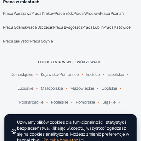
Praca w miastach
Praca Warszawa
Praca Kraków
Praca Łódź
Praca Wrocław
Praca Poznań
Praca Gdańsk
Praca Szczecin
Praca Bydgoszcz
Praca Lublin
Praca Katowice
Praca Białystok
Praca Gdynia
OGŁOSZENIA W WOJEWÓDZTWACH:
Dolnośląskie
Kujawsko-Pomorskie
Łódzkie
Lubelskie
Lubuskie
Małopolskie
Mazowieckie
Opolskie
Podkarpackie
Podlaskie
Pomorskie
Śląskie
Świętokrzyskie
Warmińsko-Mazurskie
Wielkopolskie
Używamy plików cookies dla funkcjonalności, statystyk i
bezpieczeństwa. Klikając „Akceptuj wszystko" zgadzasz
🍪
Zachodniopomorskie
się na cookies analityczne. Możesz zmienić preferencje w
każdej chwili.
Polityka prywatności
.