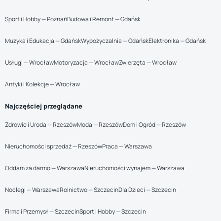
Sport i Hobby — Poznań
Budowa i Remont — Gdańsk
Muzyka i Edukacja — Gdańsk
Wypożyczalnia — Gdańsk
Elektronika — Gdańsk
Usługi — Wrocław
Motoryzacja — Wrocław
Zwierzęta — Wrocław
Antyki i Kolekcje — Wrocław
Najczęściej przeglądane
Zdrowie i Uroda — Rzeszów
Moda — Rzeszów
Dom i Ogród — Rzeszów
Nieruchomości sprzedaż — Rzeszów
Praca — Warszawa
Oddam za darmo — Warszawa
Nieruchomości wynajem — Warszawa
Noclegi — Warszawa
Rolnictwo — Szczecin
Dla Dzieci — Szczecin
Firma i Przemysł — Szczecin
Sport i Hobby — Szczecin