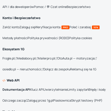
API / dla deweloperów
Pomoc / 💬 Czat online
Bezpieczeństwo
Konto i Bezpieczeństwo
Załóż konto
Zaloguj się
Weryfikacja konta
Poleć i zarabiaj
PRO
10%
Metody płatności
Polityka prywatności (RODO)
Polityka cookies
Ekosystem 1G
Frogle.pl
Mediaboxy.pl
Mailerpro.pl
OtoAuta.pl — motoryzacja
osiedlo.pl — nieruchomości
Dołącz do zespołu
Reklamuj się na 1G
Web API
Dokumentacja API
Klucz API
Uwierzytelnianie
Limity zapytań
Błędy i kody
Od czego zacząć
Zaloguj przez 1g.pl
Piaskownica
Skrypt testowy (PHP)