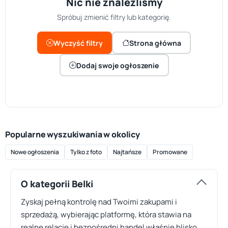
Nic nie znaleźliśmy
Spróbuj zmienić filtry lub kategorię.
Wyczyść filtry
Strona główna
Dodaj swoje ogłoszenie
Popularne wyszukiwania w okolicy
Nowe ogłoszenia
Tylko z foto
Najtańsze
Promowane
O kategorii Belki
Zyskaj pełną kontrolę nad Twoimi zakupami i
sprzedażą, wybierając platformę, która stawia na
realne relacje i bezpośredni handel właśnie blisko