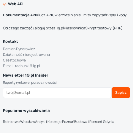
Web API
Dokumentacja API
Klucz API
Uwierzytelnianie
Limity zapytań
Błędy i kody
Od czego zacząć
Zaloguj przez 1g.pl
Piaskownica
Skrypt testowy (PHP)
Kontakt
Damian Dynarowicz
Działalność nierejestrowana
Częstochowa
E-mail: rachunki@1g.pl
Newsletter 1G.pl Insider
Raporty rynkowe, porady, nowości.
Zapisz
Popularne wyszukiwania
Rolnictwo Wrocław
Antyki i Kolekcje Poznań
Budowa i Remont Gdynia