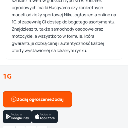
szukasz rowerów górskich typu MTB, kosiarek
ogrodowych marki Husqvarna czy konkretnych
modeli odzieży sportowej Nike, ogłoszenia online na
1G.pl zapewnią Ci dostęp do bogatego asortymentu.
Znajdziesz tu także samochody osobowe oraz
motocykle, a wszystko to w formule, która
gwarantuje dobrą cenę i autentyczność każdej
oferty wystawionej na lokalnym rynku.
1G
Dodaj ogłoszenie
Pobierz w
Pobierz w
Google Play
App Store