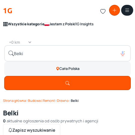
1G
Wszystkie kategorie
Jestem z Polski
1G Insights
Cała Polska
Strona główna
›
Budowa i Remont
›
Drewno
›
Belki
Belki
0
aktualne ogłoszenia od osób prywatnych i agencji
Zapisz wyszukiwanie