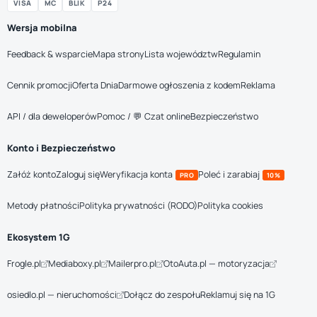
VISA
MC
BLIK
P24
Wersja mobilna
Feedback & wsparcie
Mapa strony
Lista województw
Regulamin
Cennik promocji
Oferta Dnia
Darmowe ogłoszenia z kodem
Reklama
API / dla deweloperów
Pomoc / 💬 Czat online
Bezpieczeństwo
Konto i Bezpieczeństwo
Załóż konto
Zaloguj się
Weryfikacja konta
Poleć i zarabiaj
PRO
10%
Metody płatności
Polityka prywatności (RODO)
Polityka cookies
Ekosystem 1G
Frogle.pl
Mediaboxy.pl
Mailerpro.pl
OtoAuta.pl — motoryzacja
osiedlo.pl — nieruchomości
Dołącz do zespołu
Reklamuj się na 1G