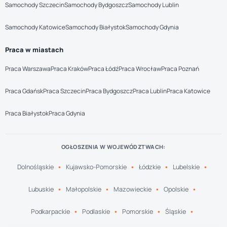
Samochody Szczecin
Samochody Bydgoszcz
Samochody Lublin
Samochody Katowice
Samochody Białystok
Samochody Gdynia
Praca w miastach
Praca Warszawa
Praca Kraków
Praca Łódź
Praca Wrocław
Praca Poznań
Praca Gdańsk
Praca Szczecin
Praca Bydgoszcz
Praca Lublin
Praca Katowice
Praca Białystok
Praca Gdynia
OGŁOSZENIA W WOJEWÓDZTWACH:
Dolnośląskie
Kujawsko-Pomorskie
Łódzkie
Lubelskie
Lubuskie
Małopolskie
Mazowieckie
Opolskie
Podkarpackie
Podlaskie
Pomorskie
Śląskie