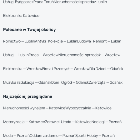
Usługi Bydgoszcz
Praca Toruń
Nieruchomości sprzedaż Lublin
Elektronika Katowice
Polecane w Twojej okolicy
Rolnictwo — Lublin
Antyki i Kolekcje — Lublin
Budowa i Remont — Lublin
Usługi — Lublin
Praca — Wrocław
Nieruchomości sprzedaż — Wrocław
Elektronika — Wrocław
Firma i Przemysł — Wrocław
Dla Dzieci — Gdańsk
Muzyka i Edukacja — Gdańsk
Dom i Ogród — Gdańsk
Zwierzęta — Gdańsk
Najczęściej przeglądane
Nieruchomości wynajem — Katowice
Wypożyczalnia — Katowice
Motoryzacja — Katowice
Zdrowie i Uroda — Katowice
Noclegi — Poznań
Moda — Poznań
Oddam za darmo — Poznań
Sport i Hobby — Poznań