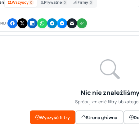
eń
Wszyscy
Prywatne
Firmy
0
0
0
NIJ
Nic nie znaleźliśm
Spróbuj zmienić filtry lub kategor
Wyczyść filtry
Strona główna
Do