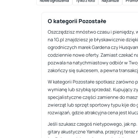
Nowe ogłoszenia
Tylko z foto
Najtańsze
Promo
O kategorii Pozostałe
Oszczędzisz mnóstwo czasu i pieniędzy, w
na 1G.pl znajdziesz je błyskawicznie dzięk
ogrodniczych marek Gardena czy Husqvarna
codziennie nowe oferty. Zamiast czekać na
pozwala na natychmiastowy odbiór w Twoje
zakończy się sukcesem, a pewna transakcj
W kategorii Pozostałe spotkasz zarówno p
wymianę lub szybką sprzedaż. Kupujący zy
specjalistyczne części zamienne do maszy
zwierząt lub sprzęt sportowy typu kije do
rozwiązań, gdzie atrakcyjna cena jest kl
Jeśli szukasz czegoś nietypowego, jak np
gitary akustyczne Yamaha, przejrzyj teraz 