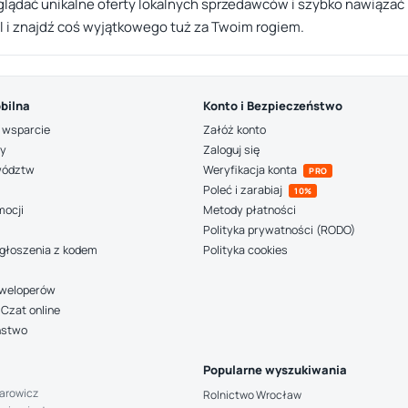
lądać unikalne oferty lokalnych sprzedawców i szybko nawiązać 
pl i znajdź coś wyjątkowego tuż za Twoim rogiem.
bilna
Konto i Bezpieczeństwo
 wsparcie
Załóż konto
ny
Zaloguj się
wództw
Weryfikacja konta
PRO
Poleć i zarabiaj
10%
mocji
Metody płatności
Polityka prywatności (RODO)
głoszenia z kodem
Polityka cookies
deweloperów
Czat online
ństwo
Popularne wyszukiwania
arowicz
Rolnictwo Wrocław