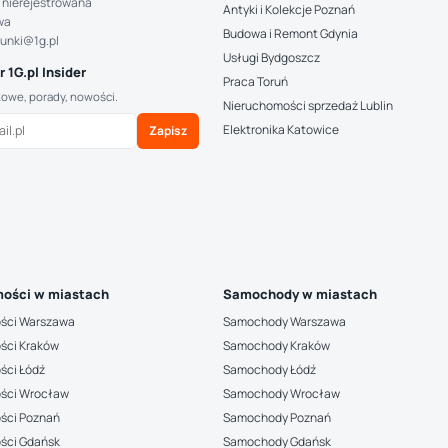
 nierejestrowana
Antyki i Kolekcje Poznań
wa
Budowa i Remont Gdynia
hunki@1g.pl
Usługi Bydgoszcz
 1G.pl Insider
Praca Toruń
kowe, porady, nowości.
Nieruchomości sprzedaż Lublin
Elektronika Katowice
Zapisz
ości w miastach
Samochody w miastach
ści Warszawa
Samochody Warszawa
ści Kraków
Samochody Kraków
ści Łódź
Samochody Łódź
ści Wrocław
Samochody Wrocław
ści Poznań
Samochody Poznań
ści Gdańsk
Samochody Gdańsk