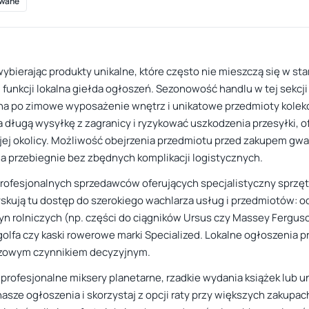
wane
ybierając produkty unikalne, które często nie mieszczą się w s
i funkcji lokalna giełda ogłoszeń. Sezonowość handlu w tej sekcji
 po zimowe wyposażenie wnętrz i unikatowe przedmioty kolekcjo
 długą wysyłkę z zagranicy i ryzykować uszkodzenia przesyłki, 
j okolicy. Możliwość obejrzenia przedmiotu przed zakupem gwar
a przebiegnie bez zbędnych komplikacji logistycznych.
rofesjonalnych sprzedawców oferujących specjalistyczny sprzęt, 
skują tu dostęp do szerokiego wachlarza usług i przedmiotów: o
n rolniczych (np. części do ciągników Ursus czy Massey Fergus
 golfa czy kaski rowerowe marki Specialized. Lokalne ogłoszenia 
uczowym czynnikiem decyzyjnym.
. profesjonalne miksery planetarne, rzadkie wydania książek lub
nasze ogłoszenia i skorzystaj z opcji raty przy większych zakupac