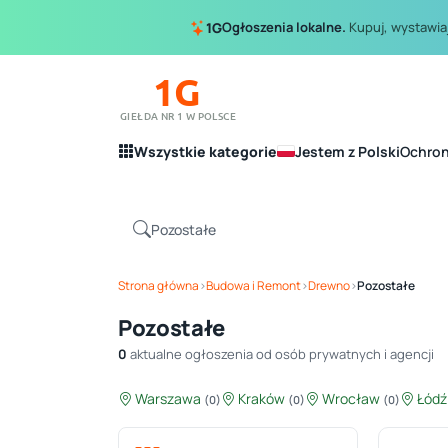
Ogłoszenia lokalne.
Kupuj, wystawiaj
1G
1G
GIEŁDA NR 1 W POLSCE
Wszystkie kategorie
Jestem z Polski
Ochro
Strona główna
›
Budowa i Remont
›
Drewno
›
Pozostałe
Pozostałe
0
aktualne ogłoszenia od osób prywatnych i agencji
Warszawa
Kraków
Wrocław
Łód
(0)
(0)
(0)