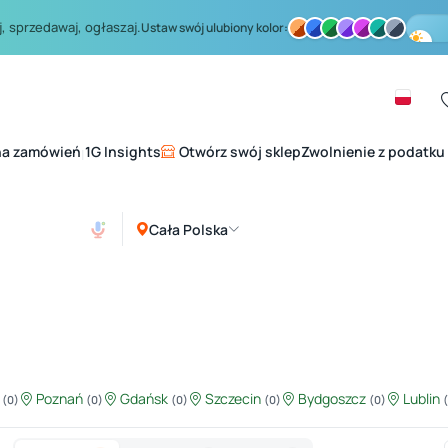
, sprzedawaj, ogłaszaj.
Ustaw swój ulubiony kolor:
na zamówień
1G Insights
Otwórz swój sklep
Zwolnienie z podatku
|
Cała Polska
ź
Poznań
Gdańsk
Szczecin
Bydgoszcz
Lublin
(0)
(0)
(0)
(0)
(0)