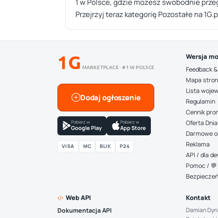
1 w Polsce, gdzie możesz swobodnie przeg
Przejrzyj teraz kategorię Pozostałe na 1G.
1G
Wersja mo
MARKETPLACE · #1 W POLSCE
Feedback &
Mapa stro
Lista woje
Dodaj ogłoszenie
Regulamin
Cennik pro
Pobierz w
Pobierz w
Oferta Dnia
Google Play
App Store
Darmowe o
Reklama
VISA
MC
BLIK
P24
API / dla 
Pomoc / 💬 
Bezpiecze
Web API
Kontakt
Damian Dyn
Dokumentacja API