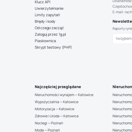
Działalność
Klucz API
Częstocho
Uwierzytelnianie
E-mail: rac
Limity zapytań
Newsletter
Błędy i kody
Od czego zacząć
Raporty ryn
Zaloguj przez 1g.pl
Piaskownica
Skrypt testowy (PHP)
Najczęściej przeglądane
Nieruchom
Nieruchomości wynajem — Katowice
Nieruchomo
Wypożyczalnia — Katowice
Nieruchomo
Motoryzacja — Katowice
Nieruchomo
Zdrowie i Uroda — Katowice
Nieruchomo
Noclegi — Poznań
Nieruchomo
Moda — Poznań
Nieruchomo