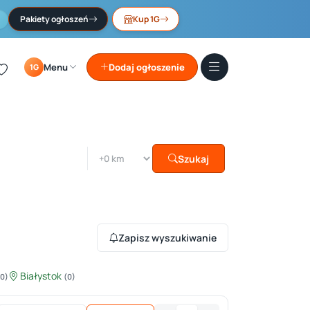
Pakiety ogłoszeń
Kup 1G
Menu
Dodaj ogłoszenie
1G
Szukaj
Zapisz wyszukiwanie
Białystok
(0)
(0)