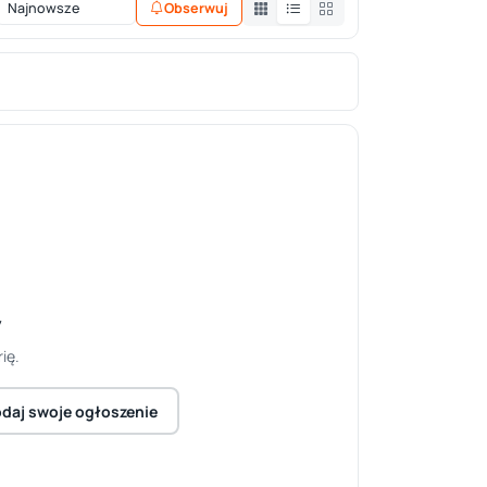
Obserwuj
y
ię.
daj swoje ogłoszenie