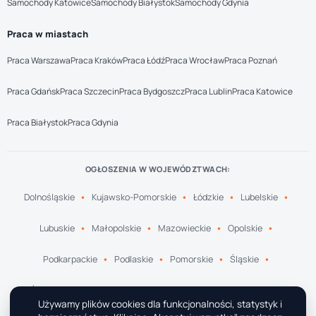
Samochody Katowice
Samochody Białystok
Samochody Gdynia
Praca w miastach
Praca Warszawa
Praca Kraków
Praca Łódź
Praca Wrocław
Praca Poznań
Praca Gdańsk
Praca Szczecin
Praca Bydgoszcz
Praca Lublin
Praca Katowice
Praca Białystok
Praca Gdynia
OGŁOSZENIA W WOJEWÓDZTWACH:
Dolnośląskie
Kujawsko-Pomorskie
Łódzkie
Lubelskie
Lubuskie
Małopolskie
Mazowieckie
Opolskie
Podkarpackie
Podlaskie
Pomorskie
Śląskie
Świętokrzyskie
Warmińsko-Mazurskie
Wielkopolskie
Używamy plików cookies dla funkcjonalności, statystyk i