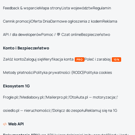
Feedback & wsparcie
Mapa strony
Lista województw
Regulamin
Cennik promocji
Oferta Dnia
Darmowe ogłoszenia z kodem
Reklama
API / dla deweloperów
Pomoc / 💬 Czat online
Bezpieczeństwo
Konto i Bezpieczeństwo
Załóż konto
Zaloguj się
Weryfikacja konta
Poleć i zarabiaj
PRO
10%
Metody płatności
Polityka prywatności (RODO)
Polityka cookies
Ekosystem 1G
Frogle.pl
Mediaboxy.pl
Mailerpro.pl
OtoAuta.pl — motoryzacja
osiedlo.pl — nieruchomości
Dołącz do zespołu
Reklamuj się na 1G
Web API