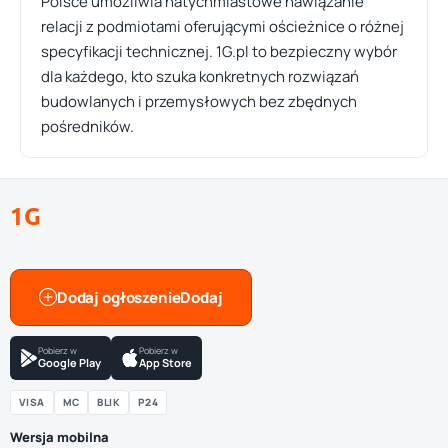
Polsce umożliwia natychmiastowe nawiązanie
relacji z podmiotami oferującymi ościeżnice o różnej
specyfikacji technicznej. 1G.pl to bezpieczny wybór
dla każdego, kto szuka konkretnych rozwiązań
budowlanych i przemysłowych bez zbędnych
pośredników.
1G
Dodaj ogłoszenie
Pobierz w
Pobierz w
Google Play
App Store
VISA
MC
BLIK
P24
Wersja mobilna