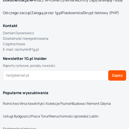
Dokumentacja API
Klucz API
Uwierzytelnianie
Limity zapytań
Błędy i kody
Od czego zacząć
Zaloguj przez 1g.pl
Piaskownica
Skrypt testowy (PHP)
Kontakt
Damian Dynarowicz
Działalność nierejestrowana
Częstochowa
E-mail: rachunki@1g.pl
Newsletter 1G.pl Insider
Raporty rynkowe, porady, nowości.
Zapisz
Popularne wyszukiwania
Rolnictwo Wrocław
Antyki i Kolekcje Poznań
Budowa i Remont Gdynia
Usługi Bydgoszcz
Praca Toruń
Nieruchomości sprzedaż Lublin
Elektronika Katowice