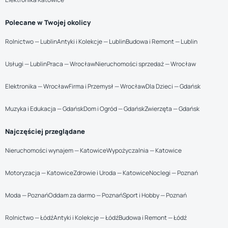
Polecane w Twojej okolicy
Rolnictwo — Lublin
Antyki i Kolekcje — Lublin
Budowa i Remont — Lublin
Usługi — Lublin
Praca — Wrocław
Nieruchomości sprzedaż — Wrocław
Elektronika — Wrocław
Firma i Przemysł — Wrocław
Dla Dzieci — Gdańsk
Muzyka i Edukacja — Gdańsk
Dom i Ogród — Gdańsk
Zwierzęta — Gdańsk
Najczęściej przeglądane
Nieruchomości wynajem — Katowice
Wypożyczalnia — Katowice
Motoryzacja — Katowice
Zdrowie i Uroda — Katowice
Noclegi — Poznań
Moda — Poznań
Oddam za darmo — Poznań
Sport i Hobby — Poznań
Rolnictwo — Łódź
Antyki i Kolekcje — Łódź
Budowa i Remont — Łódź