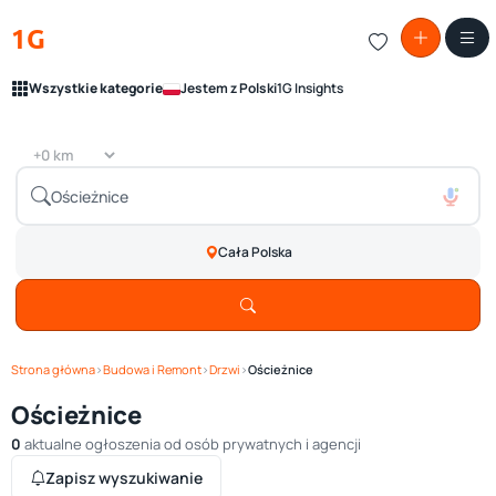
1G
Wszystkie kategorie
Jestem z Polski
1G Insights
Cała Polska
Strona główna
›
Budowa i Remont
›
Drzwi
›
Ościeżnice
Ościeżnice
0
aktualne ogłoszenia od osób prywatnych i agencji
Zapisz wyszukiwanie