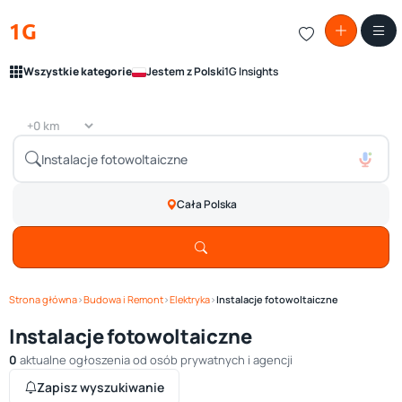
1G
Wszystkie kategorie
Jestem z Polski
1G Insights
Cała Polska
Strona główna
›
Budowa i Remont
›
Elektryka
›
Instalacje fotowoltaiczne
Instalacje fotowoltaiczne
0
aktualne ogłoszenia od osób prywatnych i agencji
Zapisz wyszukiwanie