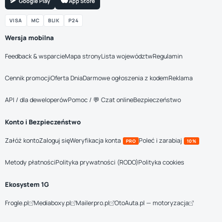
Google Play
App Store
VISA
MC
BLIK
P24
Wersja mobilna
Feedback & wsparcie
Mapa strony
Lista województw
Regulamin
Cennik promocji
Oferta Dnia
Darmowe ogłoszenia z kodem
Reklama
API / dla deweloperów
Pomoc / 💬 Czat online
Bezpieczeństwo
Konto i Bezpieczeństwo
Załóż konto
Zaloguj się
Weryfikacja konta
Poleć i zarabiaj
PRO
10%
Metody płatności
Polityka prywatności (RODO)
Polityka cookies
Ekosystem 1G
Frogle.pl
Mediaboxy.pl
Mailerpro.pl
OtoAuta.pl — motoryzacja