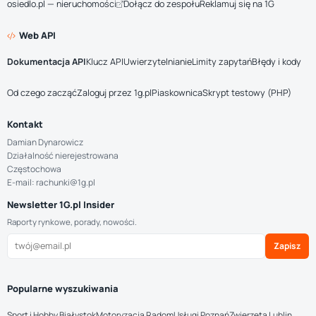
osiedlo.pl — nieruchomości
Dołącz do zespołu
Reklamuj się na 1G
Web API
Dokumentacja API
Klucz API
Uwierzytelnianie
Limity zapytań
Błędy i kody
Od czego zacząć
Zaloguj przez 1g.pl
Piaskownica
Skrypt testowy (PHP)
Kontakt
Damian Dynarowicz
Działalność nierejestrowana
Częstochowa
E-mail: rachunki@1g.pl
Newsletter 1G.pl Insider
Raporty rynkowe, porady, nowości.
Zapisz
Popularne wyszukiwania
Sport i Hobby Białystok
Motoryzacja Radom
Usługi Poznań
Zwierzęta Lublin