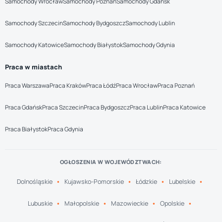
Samochody Wrocław
Samochody Poznań
Samochody Gdańsk
Samochody Szczecin
Samochody Bydgoszcz
Samochody Lublin
Samochody Katowice
Samochody Białystok
Samochody Gdynia
Praca w miastach
Praca Warszawa
Praca Kraków
Praca Łódź
Praca Wrocław
Praca Poznań
Praca Gdańsk
Praca Szczecin
Praca Bydgoszcz
Praca Lublin
Praca Katowice
Praca Białystok
Praca Gdynia
OGŁOSZENIA W WOJEWÓDZTWACH:
Dolnośląskie
Kujawsko-Pomorskie
Łódzkie
Lubelskie
Lubuskie
Małopolskie
Mazowieckie
Opolskie