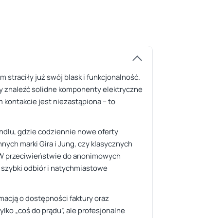
 straciły już swój blask i funkcjonalność.
y znaleźć solidne komponenty elektryczne
 kontakcie jest niezastąpiona – to
ndlu, gdzie codziennie nowe oferty
ych marki Gira i Jung, czy klasycznych
. W przeciwieństwie do anonimowych
ą szybki odbiór i natychmiastowe
acją o dostępności faktury oraz
lko „coś do prądu”, ale profesjonalne