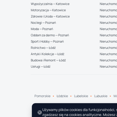
Wypożyczalnia — Katowice
Nieruchomo
Motoryzacja — Katowice
Nieruchomo
Zdrowie i Uroda — Katowice
Nieruchomo
Noclegi — Poznań
Nieruchomo
Moda — Poznań
Nieruchomo
Oddam za darmo — Poznań
Nieruchomo
Sport i Hobby — Poznań
Nieruchomo
Rolnictwo — Łódź
Nieruchomoś
Antyki i Kolekcje — Łódź
Nieruchomo
Budowa i Remont — Łódź
Nieruchomoś
Usługi — Łódź
Nieruchomo
Pomorskie
Łódzkie
Lubelskie
Lubuskie
Ma
Używamy plików cookies dla funkcjonalności, s
🍪
zgadzasz się na cookies analityczne. Możesz z