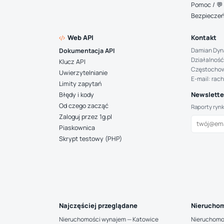
Pomoc / 💬 
Bezpiecze
Web API
Kontakt
Damian Dyn
Dokumentacja API
Działalność
Klucz API
Częstocho
Uwierzytelnianie
E-mail: rac
Limity zapytań
Newsletter
Błędy i kody
Od czego zacząć
Raporty ryn
Zaloguj przez 1g.pl
Piaskownica
Skrypt testowy (PHP)
Najczęściej przeglądane
Nieruchom
Nieruchomości wynajem — Katowice
Nieruchomo