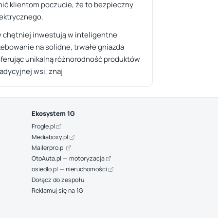
nić klientom poczucie, że to bezpieczny
lektrycznego.
w chętniej inwestują w inteligentne
bowanie na solidne, trwałe gniazda
 oferując unikalną różnorodność produktów
dycyjnej wsi, znaj
Ekosystem 1G
Frogle.pl
Mediaboxy.pl
Mailerpro.pl
OtoAuta.pl — motoryzacja
osiedlo.pl — nieruchomości
Dołącz do zespołu
Reklamuj się na 1G