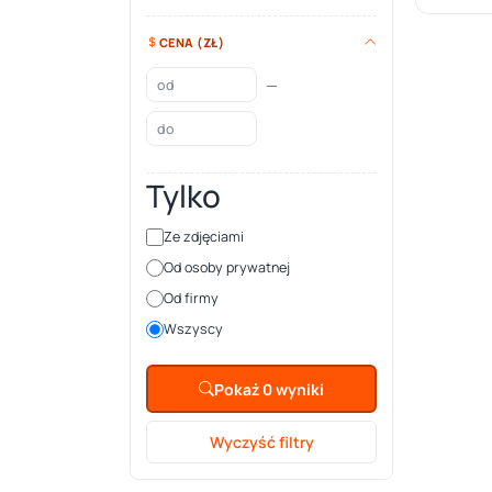
CENA (ZŁ)
—
Tylko
Ze zdjęciami
Od osoby prywatnej
Od firmy
Wszyscy
Pokaż 0 wyniki
Wyczyść filtry