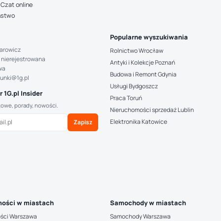
Czat online
ństwo
Popularne wyszukiwania
arowicz
Rolnictwo Wrocław
 nierejestrowana
Antyki i Kolekcje Poznań
wa
Budowa i Remont Gdynia
hunki@1g.pl
Usługi Bydgoszcz
 1G.pl Insider
Praca Toruń
kowe, porady, nowości.
Nieruchomości sprzedaż Lublin
Elektronika Katowice
Zapisz
ości w miastach
Samochody w miastach
ści Warszawa
Samochody Warszawa