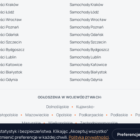
ści Kraków
Samochody Kraków
ści Łódź
Samochody Łódź
ści Wrocław
Samochody Wrocław
ści Poznań
Samochody Poznań
ści Gdańsk
Samochody Gdańsk
ści Szczecin
Samochody Szczecin
ści Bydgoszcz
Samochody Bydgoszcz
ci Lublin
Samochody Lublin
ści Katowice
Samochody Katowice
ci Białystok
Samochody Białystok
ści Gdynia
Samochody Gdynia
OGŁOSZENIA W WOJEWÓDZTWACH:
Dolnośląskie
Kujawsko-
łopolskie
Mazowieckie
Opolskie
Podkarpackie
Podlaskie
Po
Mazurskie
Wielkopolskie
Zachodniopomorskie
tatystyk i bezpieczeństwa. Klikając „Akceptuj wszystko"
Preferencj
mienić preferencje w każdej chwili.
Polityka prywatności
.