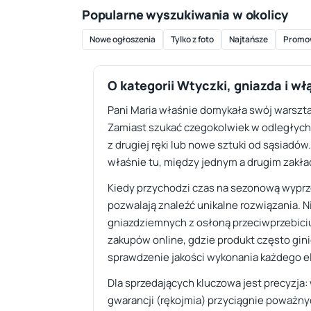
Popularne wyszukiwania w okolicy
Nowe ogłoszenia
Tylko z foto
Najtańsze
Promo
O kategorii Wtyczki, gniazda i wł
Pani Maria właśnie domykała swój warsztat 
Zamiast szukać czegokolwiek w odległych
z drugiej ręki lub nowe sztuki od sąsiadó
właśnie tu, między jednym a drugim zakład
Kiedy przychodzi czas na sezonową wyprze
pozwalają znaleźć unikalne rozwiązania. 
gniazdziemnych z osłoną przeciwprzebici
zakupów online, gdzie produkt często gini
sprawdzenie jakości wykonania każdego el
Dla sprzedających kluczowa jest precyzja
gwarancji (rękojmia) przyciągnie poważnyc