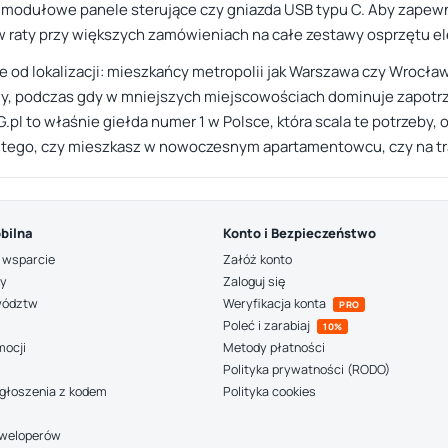
e, modułowe panele sterujące czy gniazda USB typu C. Aby zapew
w raty przy większych zamówieniach na całe zestawy osprzętu e
e od lokalizacji: mieszkańcy metropolii jak Warszawa czy Wrocła
, podczas gdy w mniejszych miejscowościach dominuje zapotrze
.pl to właśnie giełda numer 1 w Polsce, która scala te potrzeby,
 tego, czy mieszkasz w nowoczesnym apartamentowcu, czy na tra
bilna
Konto i Bezpieczeństwo
 wsparcie
Załóż konto
ny
Zaloguj się
wództw
Weryfikacja konta
PRO
Poleć i zarabiaj
10%
mocji
Metody płatności
Polityka prywatności (RODO)
głoszenia z kodem
Polityka cookies
deweloperów