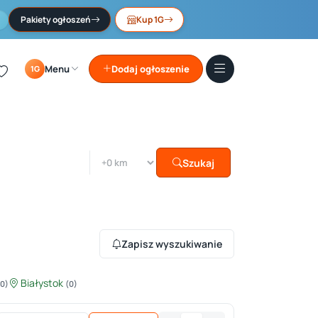
Pakiety ogłoszeń
Kup 1G
Menu
Dodaj ogłoszenie
1G
Szukaj
Zapisz wyszukiwanie
Białystok
(0)
(0)