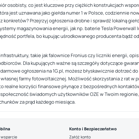
iór osobisty, co jest kluczowe przy ciężkich konstrukcjach wspo
, która jest uznawana jako giełda numer 1 w Polsce, codziennie n
 konkretów? Przejrzyj ogłoszenia drobne i sprawdź lokalną gieł
stemy magazynowania energii, jak np. baterie Tesla Powerwall 
czędność portfela, bo kupując uśrodkowanego producenta bądź od
frastruktury, takie jak falownice Fronius czy liczniki energii, op
odbiorców. Dla kupujących ważne są szczegóły dotyczące gwaranc
darmowe ogłoszenia na 1G.pl, możesz błyskawicznie dotrzeć do os
asnej farmy fotowoltaicznej. Możliwość skorzystania z rat w
o realne korzyści finansowe płynące z bezpośrednych kontaktów s
z społeczność świadomych użytkowników OZE w Twoim regionie, g
achunków za prąd każdego miesiąca.
bilna
Konto i Bezpieczeństwo
 wsparcie
Załóż konto