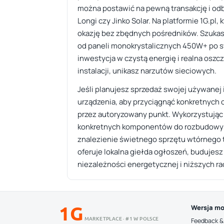
można postawić na pewną transakcję i odb
Longi czy Jinko Solar. Na platformie 1G.pl
okazję bez zbędnych pośredników. Szukasz
od paneli monokrystalicznych 450W+ po sy
inwestycja w czystą energię i realna osz
instalacji, unikasz narzutów sieciowych.
Jeśli planujesz sprzedaż swojej używanej in
urządzenia, aby przyciągnąć konkretnych 
przez autoryzowany punkt. Wykorzystując 
konkretnych komponentów do rozbudowy wł
znalezienie świetnego sprzętu wtórnego t
oferuje lokalna giełda ogłoszeń, budujes
niezależności energetycznej i niższych r
1G
Wersja mo
MARKETPLACE · #1 W POLSCE
Feedback &