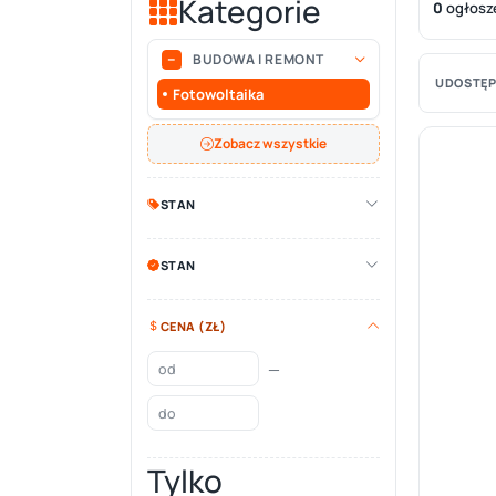
Kategorie
0
ogłosz
BUDOWA I REMONT
UDOSTĘP
Fotowoltaika
Zobacz wszystkie
STAN
STAN
CENA (ZŁ)
—
Tylko