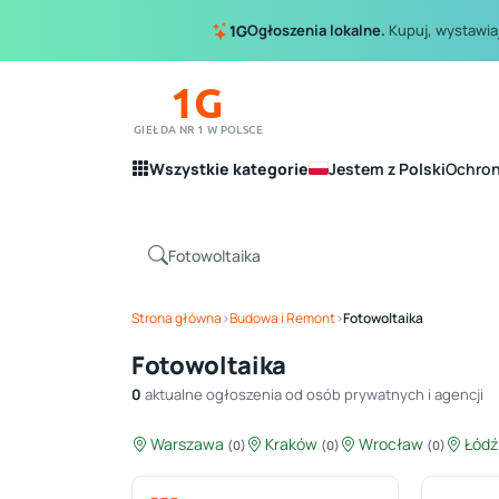
Ogłoszenia lokalne.
Kupuj, wystawiaj
1G
1G
GIEŁDA NR 1 W POLSCE
Wszystkie kategorie
Jestem z Polski
Ochro
Strona główna
›
Budowa i Remont
›
Fotowoltaika
Fotowoltaika
0
aktualne ogłoszenia od osób prywatnych i agencji
Warszawa
Kraków
Wrocław
Łód
(0)
(0)
(0)