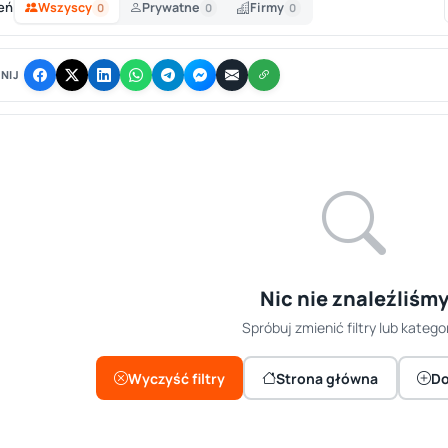
eń
Wszyscy
Prywatne
Firmy
0
0
0
NIJ
Nic nie znaleźliśm
Spróbuj zmienić filtry lub kategor
Wyczyść filtry
Strona główna
Do