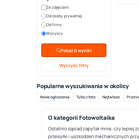
Ze zdjęciami
Od osoby prywatnej
Od firmy
Wszyscy
Pokaż 0 wyniki
Wyczyść filtry
Popularne wyszukiwania w okolicy
Nowe ogłoszenia
Tylko z foto
Najtańsze
Promo
O kategorii Fotowoltaika
Ostatnio sąsiad zapytał mnie, czy lepiej 
przesyłki i uszkodzeń mechanicznych przy t