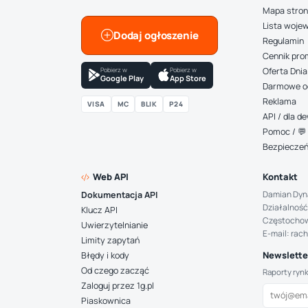
Mapa stro
Lista woje
Dodaj ogłoszenie
Regulamin
Cennik pro
Pobierz w
Pobierz w
Oferta Dnia
Google Play
App Store
Darmowe o
Reklama
VISA
MC
BLIK
P24
API / dla 
Pomoc / 💬 
Bezpiecze
Web API
Kontakt
Damian Dyn
Dokumentacja API
Działalność
Klucz API
Częstocho
Uwierzytelnianie
E-mail: rac
Limity zapytań
Newsletter
Błędy i kody
Od czego zacząć
Raporty ryn
Zaloguj przez 1g.pl
Piaskownica