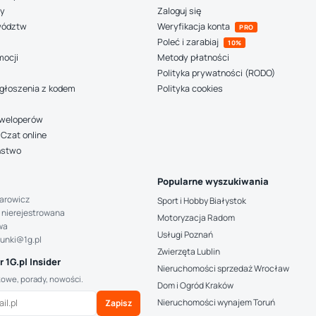
ny
Zaloguj się
wództw
Weryfikacja konta
PRO
Poleć i zarabiaj
10%
mocji
Metody płatności
Polityka prywatności (RODO)
głoszenia z kodem
Polityka cookies
deweloperów
Czat online
ństwo
Popularne wyszukiwania
arowicz
Sport i Hobby Białystok
 nierejestrowana
Motoryzacja Radom
wa
Usługi Poznań
hunki@1g.pl
Zwierzęta Lublin
 1G.pl Insider
Nieruchomości sprzedaż Wrocław
kowe, porady, nowości.
Dom i Ogród Kraków
Nieruchomości wynajem Toruń
Zapisz