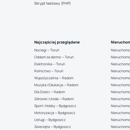
Skrypt testowy (PHP)
Najczęściej przeglądane
Nieruchom
Noclegi — Toruń
Nieruchomo
Oddam za darmo — Toruń
Nieruchomo
Elektronika — Toruń
Nieruchomo
Rolnictwo — Toruń
Nieruchomo
Wypożyczalnia — Radom
Nieruchomo
Muzyka i Edukacja — Radom
Nieruchomo
Dla Dzieci — Radom
Nieruchomo
Zdrowie i Uroda — Radom
Nieruchomo
Sport i Hobby — Bydgoszcz
Nieruchomoś
Motoryzacja — Bydgoszcz
Nieruchomo
Usługi — Bydgoszcz
Nieruchomoś
Zwierzęta — Bydgoszcz
Nieruchomo