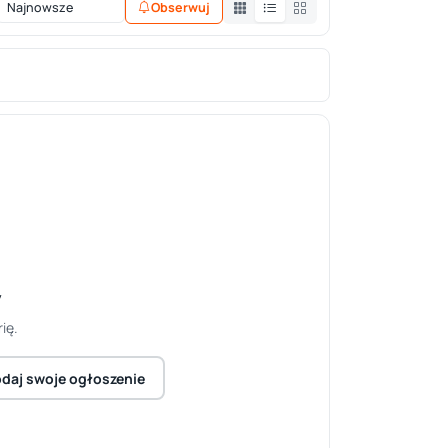
Obserwuj
y
ię.
daj swoje ogłoszenie