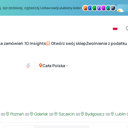
, sprzedawaj, ogłaszaj.
Ustaw swój ulubiony kolor:
na zamówień
1G Insights
Otwórz swój sklep
Zwolnienie z podatku
|
Cała Polska
ź
Poznań
Gdańsk
Szczecin
Bydgoszcz
Lublin
(0)
(0)
(0)
(0)
(0)