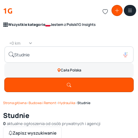
1G
Wszystkie kategorie
Jestem z Polski
1G Insights
Cała Polska
Strona główna
›
Budowa i Remont
›
Hydraulika
›
Studnie
Studnie
0
aktualne ogłoszenia od osób prywatnych i agencji
Zapisz wyszukiwanie