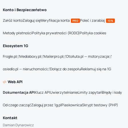
Konto i Bezpieczeństwo
Załóż konto
Zaloguj się
Weryfikacja konta
Poleć i zarabiaj
PRO
10%
Metody płatności
Polityka prywatności (RODO)
Polityka cookies
Ekosystem 1G
Frogle.pl
Mediaboxy.pl
Mailerpro.pl
OtoAuta.pl — motoryzacja
osiedlo.pl — nieruchomości
Dołącz do zespołu
Reklamuj się na 1G
Web API
Dokumentacja API
Klucz API
Uwierzytelnianie
Limity zapytań
Błędy i kody
Od czego zacząć
Zaloguj przez 1g.pl
Piaskownica
Skrypt testowy (PHP)
Kontakt
Damian Dynarowicz