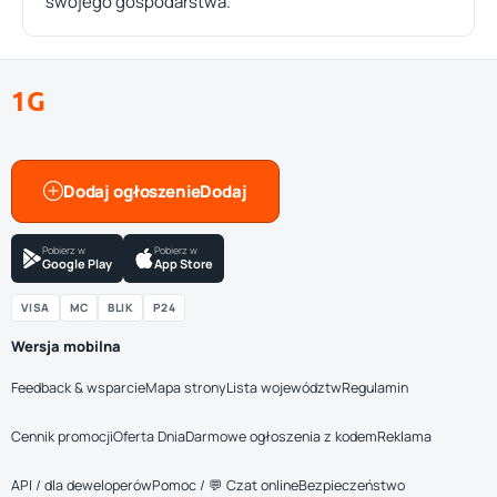
swojego gospodarstwa.
1G
Dodaj ogłoszenie
Pobierz w
Pobierz w
Google Play
App Store
VISA
MC
BLIK
P24
Wersja mobilna
Feedback & wsparcie
Mapa strony
Lista województw
Regulamin
Cennik promocji
Oferta Dnia
Darmowe ogłoszenia z kodem
Reklama
API / dla deweloperów
Pomoc / 💬 Czat online
Bezpieczeństwo