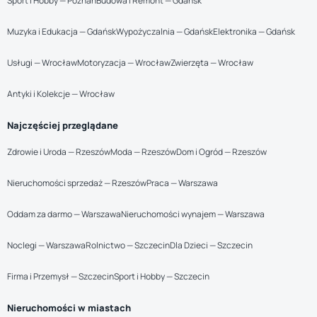
Sport i Hobby — Poznań
Budowa i Remont — Gdańsk
Muzyka i Edukacja — Gdańsk
Wypożyczalnia — Gdańsk
Elektronika — Gdańsk
Usługi — Wrocław
Motoryzacja — Wrocław
Zwierzęta — Wrocław
Antyki i Kolekcje — Wrocław
Najczęściej przeglądane
Zdrowie i Uroda — Rzeszów
Moda — Rzeszów
Dom i Ogród — Rzeszów
Nieruchomości sprzedaż — Rzeszów
Praca — Warszawa
Oddam za darmo — Warszawa
Nieruchomości wynajem — Warszawa
Noclegi — Warszawa
Rolnictwo — Szczecin
Dla Dzieci — Szczecin
Firma i Przemysł — Szczecin
Sport i Hobby — Szczecin
Nieruchomości w miastach