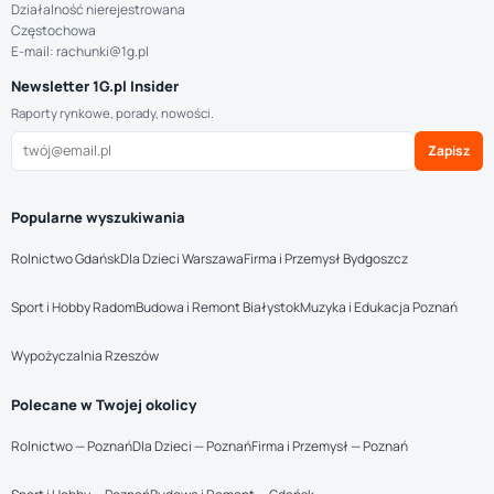
Działalność nierejestrowana
Częstochowa
E-mail: rachunki@1g.pl
Newsletter 1G.pl Insider
Raporty rynkowe, porady, nowości.
Zapisz
Popularne wyszukiwania
Rolnictwo Gdańsk
Dla Dzieci Warszawa
Firma i Przemysł Bydgoszcz
Sport i Hobby Radom
Budowa i Remont Białystok
Muzyka i Edukacja Poznań
Wypożyczalnia Rzeszów
Polecane w Twojej okolicy
Rolnictwo — Poznań
Dla Dzieci — Poznań
Firma i Przemysł — Poznań