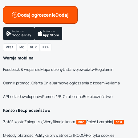
Dodaj ogłoszenie
Pobierz w
Pobierz w
Google Play
App Store
VISA
MC
BLIK
P24
Wersja mobilna
Feedback & wsparcie
Mapa strony
Lista województw
Regulamin
Cennik promocji
Oferta Dnia
Darmowe ogłoszenia z kodem
Reklama
API / dla deweloperów
Pomoc / 💬 Czat online
Bezpieczeństwo
Konto i Bezpieczeństwo
Załóż konto
Zaloguj się
Weryfikacja konta
Poleć i zarabiaj
PRO
10%
Metody płatności
Polityka prywatności (RODO)
Polityka cookies