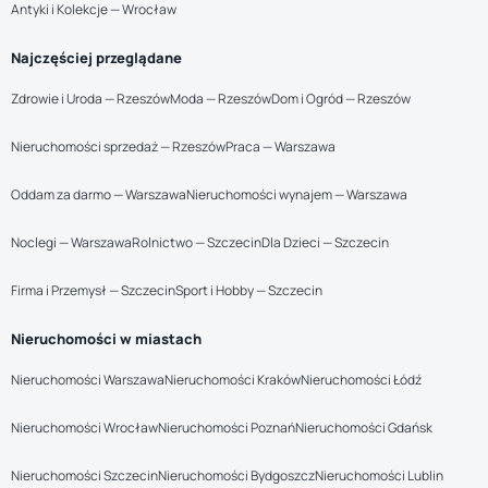
Antyki i Kolekcje — Wrocław
Najczęściej przeglądane
Zdrowie i Uroda — Rzeszów
Moda — Rzeszów
Dom i Ogród — Rzeszów
Nieruchomości sprzedaż — Rzeszów
Praca — Warszawa
Oddam za darmo — Warszawa
Nieruchomości wynajem — Warszawa
Noclegi — Warszawa
Rolnictwo — Szczecin
Dla Dzieci — Szczecin
Firma i Przemysł — Szczecin
Sport i Hobby — Szczecin
Nieruchomości w miastach
Nieruchomości Warszawa
Nieruchomości Kraków
Nieruchomości Łódź
Nieruchomości Wrocław
Nieruchomości Poznań
Nieruchomości Gdańsk
Nieruchomości Szczecin
Nieruchomości Bydgoszcz
Nieruchomości Lublin