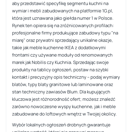
aby przedstawić specyfikę segmentu kuchni na
wymiar i mebli zabudowanych na platformie 1G.pl,
która jest uznawana jako giełda numer 1 w Polsce.
Rynek ten opiera się na zróżnicowanych profilach:
profesjonalne firmy produkujące zabudowy typu "na
miarę" oraz prywatni sprzedający unikalne okazje,
takie jak meble kuchenne IKEA z dodatkowymi
frontami czy używane moduły od renomowanych
marek jak Nobilis czy Kuchnia. Sprzedając swoje
produkty na tablicy ogłoszeń, postaw na szybki
kontakt i precyzyjny opis techniczny – podaj wymiary
blatów, typy blaty granitowe lub laminowane oraz
stan techniczny zawiasów Blum. Dla kupujących
kluczowa jest różnorodność ofert; możesz znaleźć
zarówno nowoczesne wyspy kuchenne, jak i meble
zabudowane do loftowych wnętrz w Twojej okolicy.
Wybór lokalnych ogłoszeń drobnych gwarantuje