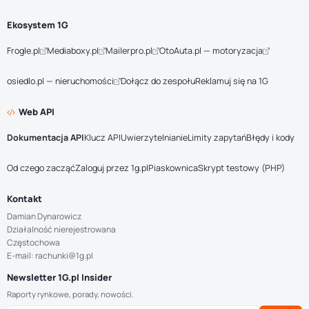
Ekosystem 1G
Frogle.pl
Mediaboxy.pl
Mailerpro.pl
OtoAuta.pl — motoryzacja
osiedlo.pl — nieruchomości
Dołącz do zespołu
Reklamuj się na 1G
Web API
Dokumentacja API
Klucz API
Uwierzytelnianie
Limity zapytań
Błędy i kody
Od czego zacząć
Zaloguj przez 1g.pl
Piaskownica
Skrypt testowy (PHP)
Kontakt
Damian Dynarowicz
Działalność nierejestrowana
Częstochowa
E-mail: rachunki@1g.pl
Newsletter 1G.pl Insider
Raporty rynkowe, porady, nowości.