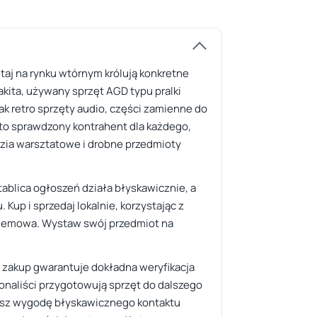
taj na rynku wtórnym królują konkretne
akita, używany sprzęt AGD typu pralki
ak retro sprzęty audio, części zamienne do
 to sprawdzony kontrahent dla każdego,
dzia warsztatowe i drobne przedmioty
 tablica ogłoszeń działa błyskawicznie, a
up i sprzedaj lokalnie, korzystając z
roblemowa. Wystaw swój przedmiot na
y zakup gwarantuje dokładna weryfikacja
onaliści przygotowują sprzęt do dalszego
kujesz wygodę błyskawicznego kontaktu