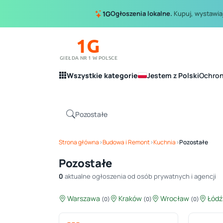
Ogłoszenia lokalne.
Kupuj, wystawiaj
1G
1G
GIEŁDA NR 1 W POLSCE
Wszystkie kategorie
Jestem z Polski
Ochro
Strona główna
›
Budowa i Remont
›
Kuchnia
›
Pozostałe
Pozostałe
0
aktualne ogłoszenia od osób prywatnych i agencji
Warszawa
Kraków
Wrocław
Łód
(0)
(0)
(0)