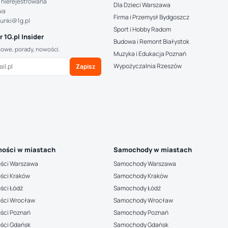
 nierejestrowana
Dla Dzieci Warszawa
wa
Firma i Przemysł Bydgoszcz
hunki@1g.pl
Sport i Hobby Radom
 1G.pl Insider
Budowa i Remont Białystok
kowe, porady, nowości.
Muzyka i Edukacja Poznań
Wypożyczalnia Rzeszów
Zapisz
ości w miastach
Samochody w miastach
ści Warszawa
Samochody Warszawa
ści Kraków
Samochody Kraków
ści Łódź
Samochody Łódź
ści Wrocław
Samochody Wrocław
ści Poznań
Samochody Poznań
ści Gdańsk
Samochody Gdańsk