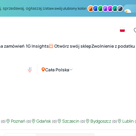
, sprzedawaj, ogłaszaj.
Ustaw swój ulubiony kolor:
na zamówień
1G Insights
Otwórz swój sklep
Zwolnienie z podatku
|
Cała Polska
ź
Poznań
Gdańsk
Szczecin
Bydgoszcz
Lublin
(0)
(0)
(0)
(0)
(0)