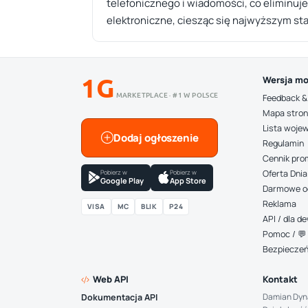
telefonicznego i wiadomości, co eliminuj
elektroniczne, ciesząc się najwyższym st
1G
Wersja mo
MARKETPLACE · #1 W POLSCE
Feedback &
Mapa stro
Lista woje
Dodaj ogłoszenie
Regulamin
Cennik pro
Pobierz w
Pobierz w
Oferta Dnia
Google Play
App Store
Darmowe o
Reklama
VISA
MC
BLIK
P24
API / dla 
Pomoc / 💬 
Bezpiecze
Web API
Kontakt
Damian Dyn
Dokumentacja API