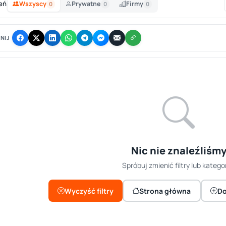
eń
Wszyscy
Prywatne
Firmy
0
0
0
NIJ
Nic nie znaleźliśm
Spróbuj zmienić filtry lub kategor
Wyczyść filtry
Strona główna
Do