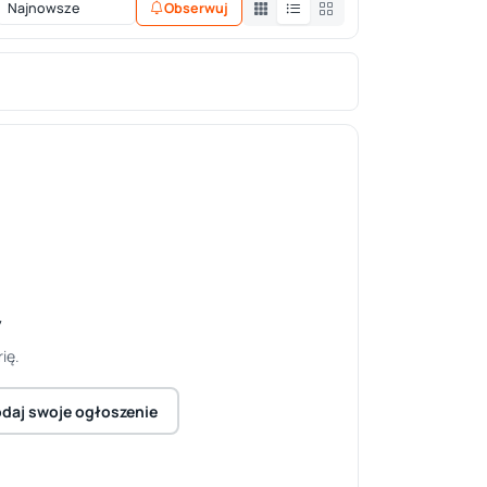
Obserwuj
y
ię.
daj swoje ogłoszenie