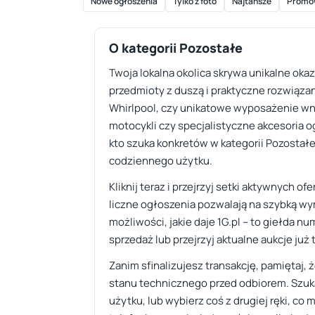
Nowe ogłoszenia
Tylko z foto
Najtańsze
Promo
O kategorii Pozostałe
Twoja lokalna okolica skrywa unikalne oka
przedmioty z duszą i praktyczne rozwiązan
Whirlpool, czy unikatowe wyposażenie wnęt
motocykli czy specjalistyczne akcesoria 
kto szuka konkretów w kategorii Pozostał
codziennego użytku.
Kliknij teraz i przejrzyj setki aktywnych o
liczne ogłoszenia pozwalają na szybką wym
możliwości, jakie daje 1G.pl – to giełda 
sprzedaż lub przejrzyj aktualne aukcje już 
Zanim sfinalizujesz transakcję, pamiętaj
stanu technicznego przed odbiorem. Szuka
użytku, lub wybierz coś z drugiej ręki, co