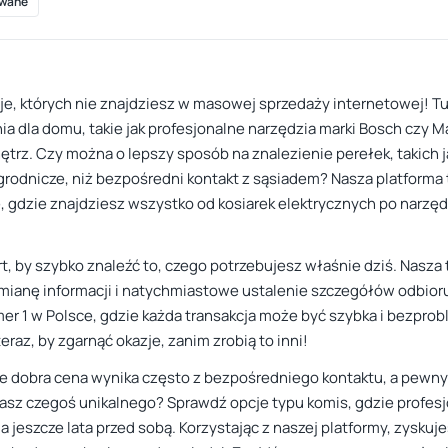
wane
zje, których nie znajdziesz w masowej sprzedaży internetowej! Tu
ia dla domu, takie jak profesjonalne narzędzia marki Bosch czy M
rz. Czy można o lepszy sposób na znalezienie perełek, takich j
ogrodnicze, niż bezpośredni kontakt z sąsiadem? Nasza platforma
e, gdzie znajdziesz wszystko od kosiarek elektrycznych po narzę
fert, by szybko znaleźć to, czego potrzebujesz właśnie dziś. Nasza
ianę informacji i natychmiastowe ustalenie szczegółów odbioru. K
numer 1 w Polsce, gdzie każda transakcja może być szybka i bezp
teraz, by zgarnąć okazje, zanim zrobią to inni!
, że dobra cena wynika często z bezpośredniego kontaktu, a pewn
sz czegoś unikalnego? Sprawdź opcje typu komis, gdzie profesj
 ma jeszcze lata przed sobą. Korzystając z naszej platformy, zys