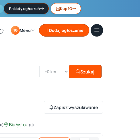
Pakiety ogłoszeń
Kup 1G
Menu
Dodaj ogłoszenie
1G
Szukaj
Zapisz wyszukiwanie
Białystok
(0)
(0)