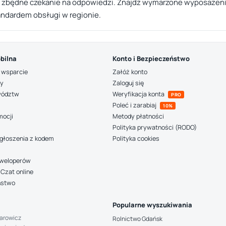
e zbędne czekanie na odpowiedzi. Znajdź wymarzone wyposażenie
andardem obsługi w regionie.
bilna
Konto i Bezpieczeństwo
 wsparcie
Załóż konto
ny
Zaloguj się
wództw
Weryfikacja konta
PRO
Poleć i zarabiaj
10%
mocji
Metody płatności
Polityka prywatności (RODO)
głoszenia z kodem
Polityka cookies
deweloperów
Czat online
ństwo
Popularne wyszukiwania
arowicz
Rolnictwo Gdańsk