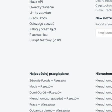
Działalność
Klucz API
Częstocho
Uwierzytelnianie
E-mail: rac
Limity zapytań
Newsletter
Błędy i kody
Od czego zacząć
Raporty ryn
Zaloguj przez 1g.pl
Piaskownica
Skrypt testowy (PHP)
Najczęściej przeglądane
Nieruchom
Zdrowie i Uroda — Rzeszów
Nieruchomo
Moda — Rzeszów
Nieruchomo
Dom i Ogród — Rzeszów
Nieruchomo
Nieruchomości sprzedaż — Rzeszów
Nieruchomo
Praca — Warszawa
Nieruchomo
Oddam za darmo — Warszawa
Nieruchomo