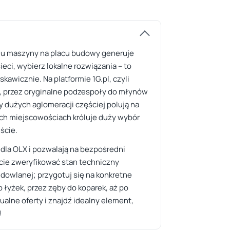
oju maszyny na placu budowy generuje
eci, wybierz lokalne rozwiązania – to
kawicznie. Na platformie 1G.pl, czyli
, przez oryginalne podzespoły do młynów
y dużych aglomeracji częściej polują na
h miejscowościach króluje duży wybór
ście.
dla OLX i pozwalają na bezpośredni
cie zweryfikować stan techniczny
owlanej; przygotuj się na konkretne
łyżek, przez zęby do koparek, aż po
tualne oferty i znajdź idealny element,
!