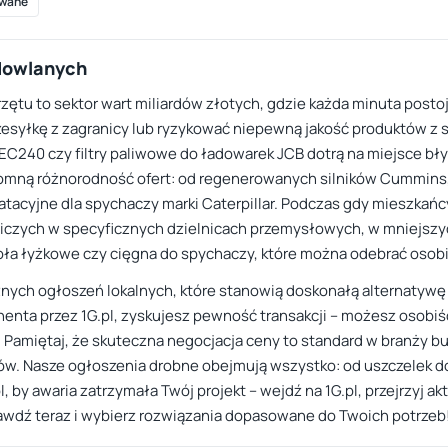
wane
udowlanych
zętu to sektor wart miliardów złotych, gdzie każda minuta post
zesyłkę z zagranicy lub ryzykować niepewną jakość produktów z si
EC240 czy filtry paliwowe do ładowarek JCB dotrą na miejsce błys
gromną różnorodność ofert: od regenerowanych silników Cummins
oatacyjne dla spychaczy marki Caterpillar. Podczas gdy mieszkańc
czych w specyficznych dzielnicach przemysłowych, w mniejszyc
k koła łyżkowe czy cięgna do spychaczy, które można odebrać osobi
znych ogłoszeń lokalnych, które stanowią doskonałą alternatywę 
enta przez 1G.pl, zyskujesz pewność transakcji – możesz osobiś
miętaj, że skuteczna negocjacja ceny to standard w branży bud
ów. Nasze ogłoszenia drobne obejmują wszystko: od uszczelek do 
, by awaria zatrzymała Twój projekt – wejdź na 1G.pl, przejrzyj ak
awdź teraz i wybierz rozwiązania dopasowane do Twoich potrzeb