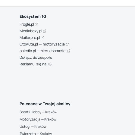
Ekosystem 1G
Frogle.pl
Mediaboxy.pl
Mailerpro.pl
OtoAuta.pl — motoryzacja
osiedlo.pl — nieruchomości
Dołącz do zespołu
Reklamuj się na 1G
Polecane w Twojej okolicy
Sport i Hobby — Kraków
Motoryzacja — Kraków
Usługi — Kraków
Zwierzęta — Kraków