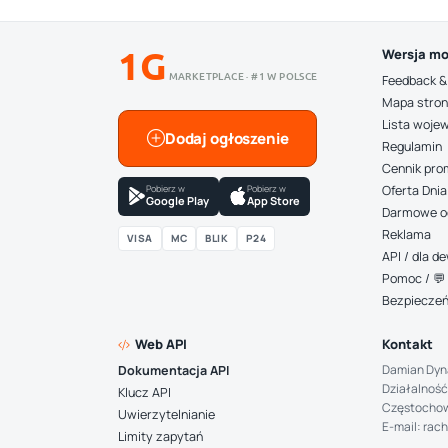
1G
Wersja mo
MARKETPLACE · #1 W POLSCE
Feedback &
Mapa stro
Lista woje
Dodaj ogłoszenie
Regulamin
Cennik pro
Pobierz w
Pobierz w
Oferta Dnia
Google Play
App Store
Darmowe o
Reklama
VISA
MC
BLIK
P24
API / dla 
Pomoc / 💬 
Bezpiecze
Web API
Kontakt
Damian Dyn
Dokumentacja API
Działalność
Klucz API
Częstocho
Uwierzytelnianie
E-mail: rac
Limity zapytań