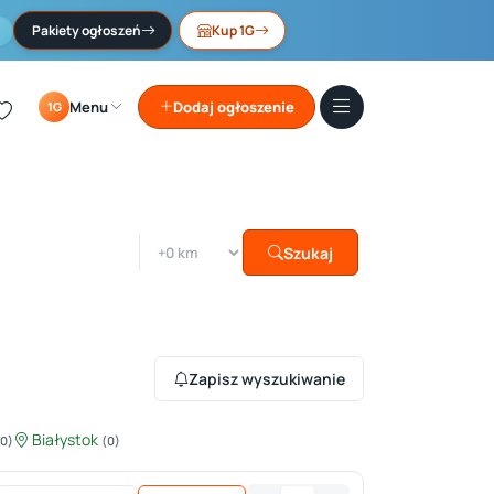
Pakiety ogłoszeń
Kup 1G
Menu
Dodaj ogłoszenie
1G
Szukaj
Zapisz wyszukiwanie
Białystok
(0)
(0)