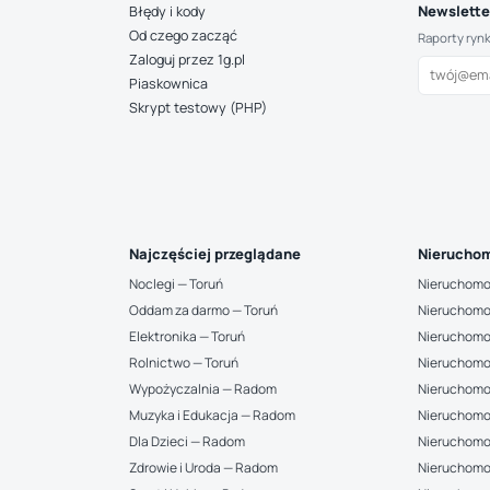
Newsletter
Błędy i kody
Od czego zacząć
Raporty ryn
Zaloguj przez 1g.pl
Piaskownica
Skrypt testowy (PHP)
Najczęściej przeglądane
Nieruchom
Noclegi — Toruń
Nieruchomo
Oddam za darmo — Toruń
Nieruchomo
Elektronika — Toruń
Nieruchomo
Rolnictwo — Toruń
Nieruchomo
Wypożyczalnia — Radom
Nieruchomo
Muzyka i Edukacja — Radom
Nieruchomo
Dla Dzieci — Radom
Nieruchomo
Zdrowie i Uroda — Radom
Nieruchomo