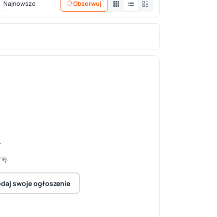
Obserwuj
y
ię.
daj swoje ogłoszenie