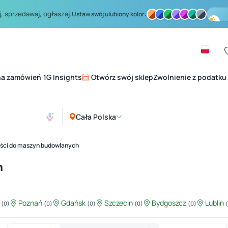
, sprzedawaj, ogłaszaj.
Ustaw swój ulubiony kolor:
na zamówień
1G Insights
Otwórz swój sklep
Zwolnienie z podatku
|
Cała Polska
ści do maszyn budowlanych
h
ź
Poznań
Gdańsk
Szczecin
Bydgoszcz
Lublin
(0)
(0)
(0)
(0)
(0)