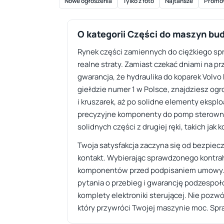
Nowe ogłoszenia
Tylko z foto
Najtańsze
Promo
O kategorii Części do maszyn b
Rynek części zamiennych do ciężkiego spr
realne straty. Zamiast czekać dniami na pr
gwarancja, że hydraulika do koparek Volvo 
giełdzie numer 1 w Polsce, znajdziesz o
i kruszarek, aż po solidne elementy ekspl
precyzyjne komponenty do pomp sterowni
solidnych części z drugiej ręki, takich ja
Twoja satysfakcja zaczyna się od bezpiec
kontakt. Wybierając sprawdzonego kontrah
komponentów przed podpisaniem umowy. Pa
pytania o przebieg i gwarancję podzespoł
komplety elektroniki sterującej. Nie pozwól
który przywróci Twojej maszynie moc. Spr