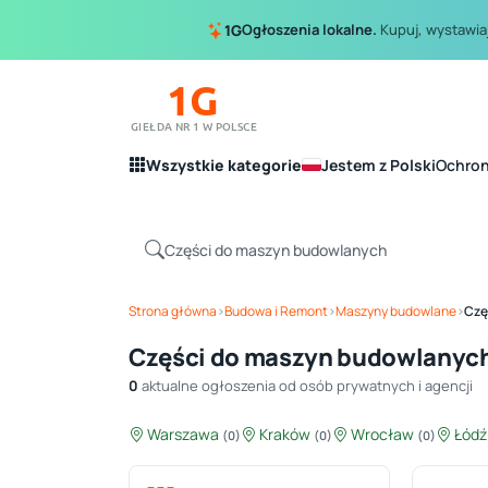
Ogłoszenia lokalne.
Kupuj, wystawiaj
1G
1G
GIEŁDA NR 1 W POLSCE
Wszystkie kategorie
Jestem z Polski
Ochro
Strona główna
›
Budowa i Remont
›
Maszyny budowlane
›
Czę
Części do maszyn budowlanyc
0
aktualne ogłoszenia od osób prywatnych i agencji
Warszawa
Kraków
Wrocław
Łód
(0)
(0)
(0)