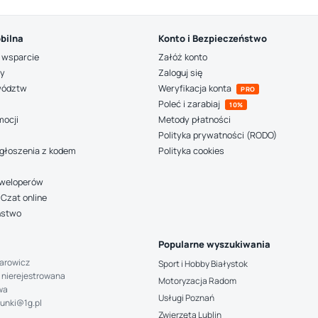
bilna
Konto i Bezpieczeństwo
 wsparcie
Załóż konto
ny
Zaloguj się
wództw
Weryfikacja konta
PRO
Poleć i zarabiaj
10%
mocji
Metody płatności
Polityka prywatności (RODO)
głoszenia z kodem
Polityka cookies
deweloperów
Czat online
ństwo
Popularne wyszukiwania
arowicz
Sport i Hobby Białystok
 nierejestrowana
Motoryzacja Radom
wa
Usługi Poznań
hunki@1g.pl
Zwierzęta Lublin