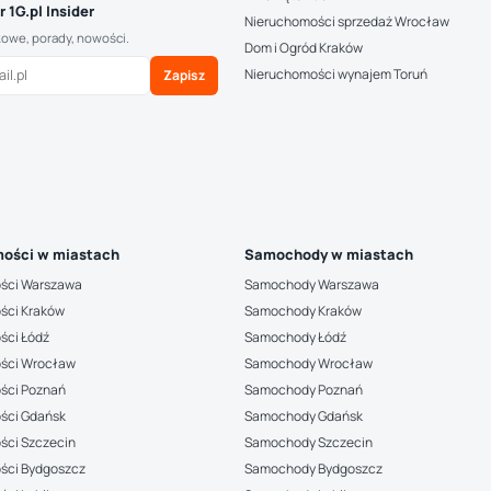
 1G.pl Insider
Nieruchomości sprzedaż Wrocław
kowe, porady, nowości.
Dom i Ogród Kraków
Nieruchomości wynajem Toruń
Zapisz
ości w miastach
Samochody w miastach
ści Warszawa
Samochody Warszawa
ści Kraków
Samochody Kraków
ści Łódź
Samochody Łódź
ści Wrocław
Samochody Wrocław
ści Poznań
Samochody Poznań
ści Gdańsk
Samochody Gdańsk
ści Szczecin
Samochody Szczecin
ści Bydgoszcz
Samochody Bydgoszcz