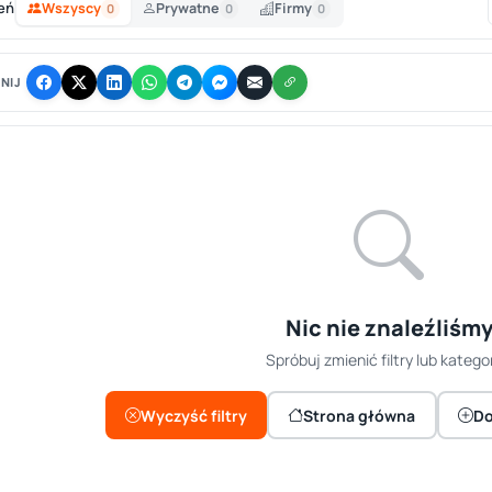
eń
Wszyscy
Prywatne
Firmy
0
0
0
NIJ
Nic nie znaleźliśm
Spróbuj zmienić filtry lub kategor
Wyczyść filtry
Strona główna
Do