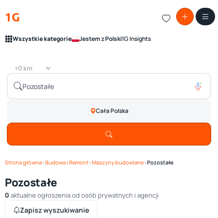
1G
Wszystkie kategorie
Jestem z Polski
1G Insights
Cała Polska
Strona główna
›
Budowa i Remont
›
Maszyny budowlane
›
Pozostałe
Pozostałe
0
aktualne ogłoszenia od osób prywatnych i agencji
Zapisz wyszukiwanie