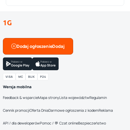
1G
Dodaj ogłoszenie
Pobierz w
Pobierz w
Google Play
App Store
VISA
MC
BLIK
P24
Wersja mobilna
Feedback & wsparcie
Mapa strony
Lista województw
Regulamin
Cennik promocji
Oferta Dnia
Darmowe ogłoszenia z kodem
Reklama
API / dla deweloperów
Pomoc / 💬 Czat online
Bezpieczeństwo