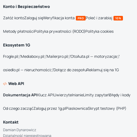
Konto i Bezpieczeństwo
Załóż konto
Zaloguj się
Weryfikacja konta
Poleć i zarabiaj
PRO
10%
Metody płatności
Polityka prywatności (RODO)
Polityka cookies
Ekosystem 1G
Frogle.pl
Mediaboxy.pl
Mailerpro.pl
OtoAuta.pl — motoryzacja
osiedlo.pl — nieruchomości
Dołącz do zespołu
Reklamuj się na 1G
Web API
Dokumentacja API
Klucz API
Uwierzytelnianie
Limity zapytań
Błędy i kody
Od czego zacząć
Zaloguj przez 1g.pl
Piaskownica
Skrypt testowy (PHP)
Kontakt
Damian Dynarowicz
Działalność nierejestrowana