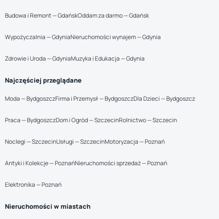
Budowa i Remont — Gdańsk
Oddam za darmo — Gdańsk
Wypożyczalnia — Gdynia
Nieruchomości wynajem — Gdynia
Zdrowie i Uroda — Gdynia
Muzyka i Edukacja — Gdynia
Najczęściej przeglądane
Moda — Bydgoszcz
Firma i Przemysł — Bydgoszcz
Dla Dzieci — Bydgoszcz
Praca — Bydgoszcz
Dom i Ogród — Szczecin
Rolnictwo — Szczecin
Noclegi — Szczecin
Usługi — Szczecin
Motoryzacja — Poznań
Antyki i Kolekcje — Poznań
Nieruchomości sprzedaż — Poznań
Elektronika — Poznań
Nieruchomości w miastach