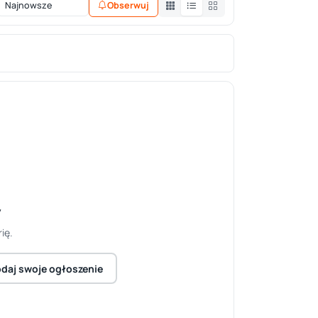
Obserwuj
y
ię.
daj swoje ogłoszenie