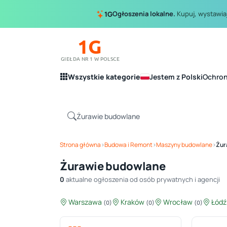
Ogłoszenia lokalne.
Kupuj, wystawiaj
1G
1G
GIEŁDA NR 1 W POLSCE
Wszystkie kategorie
Jestem z Polski
Ochro
Strona główna
›
Budowa i Remont
›
Maszyny budowlane
›
Żur
Żurawie budowlane
0
aktualne ogłoszenia od osób prywatnych i agencji
Warszawa
Kraków
Wrocław
Łód
(0)
(0)
(0)