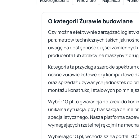
Nowe ogłoszenia
Tylko z foto
Najtańsze
Promo
O kategorii Żurawie budowlane
Czy można efektywnie zarządzać logistyk
parametrów technicznych takich jak nośn
uwagę na dostępność części zamiennych o
producenta lub atrakcyjne maszyny z drug
Kategoria ta przyciąga szerokie spektrum
nośne żurawie kołowe czy kompaktowe dźw
oraz sprzedaż używanych jednostek do pr
montażu konstrukcji stalowych po mniejs
Wybór 1G.pl to gwarancja dotarcia do ko
unikalna sytuacja, gdy transakcja online p
specjalistycznego. Nasza platforma zapew
wymagających rzetelnej rękojmi na mecha
Wybierając 1G.pl, wchodzisz na portal, kt