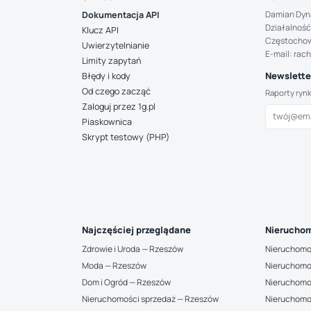
Damian Dyn
Dokumentacja API
Działalność
Klucz API
Częstocho
Uwierzytelnianie
E-mail: rac
Limity zapytań
Newsletter
Błędy i kody
Od czego zacząć
Raporty ryn
Zaloguj przez 1g.pl
Piaskownica
Skrypt testowy (PHP)
Najczęściej przeglądane
Nieruchom
Zdrowie i Uroda — Rzeszów
Nieruchomo
Moda — Rzeszów
Nieruchomo
Dom i Ogród — Rzeszów
Nieruchomo
Nieruchomości sprzedaż — Rzeszów
Nieruchomo