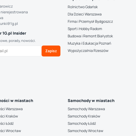
arowicz
Rolnictwo Gdańsk
 nierejestrowana
Dla Dzieci Warszawa
wa
Firma i Przemysł Bydgoszcz
hunki@1g.pl
Sport i Hobby Radom
 1G.pl Insider
Budowa i Remont Białystok
kowe, porady, nowości.
Muzyka i Edukacja Poznań
Wypożyczalnia Rzeszów
Zapisz
ości w miastach
Samochody w miastach
ści Warszawa
Samochody Warszawa
ści Kraków
Samochody Kraków
ści Łódź
Samochody Łódź
ści Wrocław
Samochody Wrocław