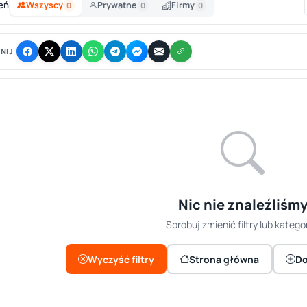
eń
Wszyscy
Prywatne
Firmy
0
0
0
NIJ
Nic nie znaleźliśm
Spróbuj zmienić filtry lub kategor
Wyczyść filtry
Strona główna
Do