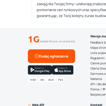
zasięg dla Twojej firmy i ułatwiają znalez
porównanie cen rynkowych oraz specyfikacj
gwarantując, że Twój kolejny żuraw budo
1G
Wersja mo
MARKETPLACE · #1 W POLSCE
Feedback &
Mapa stro
Lista woje
Dodaj ogłoszenie
Regulamin
Cennik pro
Pobierz w
Pobierz w
Oferta Dnia
Google Play
App Store
Darmowe o
Reklama
VISA
MC
BLIK
P24
API / dla 
Pomoc / 💬 
Bezpiecze
Web API
Kontakt