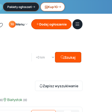
Pakiety ogłoszeń
Kup 1G
Menu
Dodaj ogłoszenie
1G
Szukaj
Zapisz wyszukiwanie
Białystok
(0)
(0)