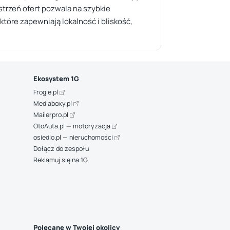
estrzeń ofert pozwala na szybkie
tóre zapewniają lokalność i bliskość,
Ekosystem 1G
Frogle.pl
Mediaboxy.pl
Mailerpro.pl
OtoAuta.pl — motoryzacja
osiedlo.pl — nieruchomości
Dołącz do zespołu
Reklamuj się na 1G
Polecane w Twojej okolicy