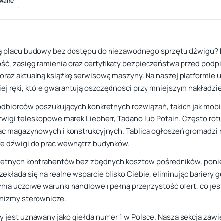
wane
ą placu budowy bez dostępu do niezawodnego sprzętu dźwigu? K
ość, zasięg ramienia oraz certyfikaty bezpieczeństwa przed pod
raz aktualną książkę serwisową maszyny. Na naszej platformie 
iej ręki, które gwarantują oszczędności przy mniejszym nakładzi
 odbiorców poszukujących konkretnych rozwiązań, takich jak mo
igi teleskopowe marek Liebherr, Tadano lub Potain. Często rot
ac magazynowych i konstrukcyjnych. Tablica ogłoszeń gromadzi r
ze dźwigi do prac wewnątrz budynków.
nkretnych kontrahentów bez zbędnych kosztów pośredników, poni
rzekłada się na realne wsparcie blisko Ciebie, eliminując bariery
nia uczciwe warunki handlowe i pełną przejrzystość ofert, co je
nizmy sterownicze.
óry jest uznawany jako giełda numer 1 w Polsce. Nasza sekcja zaw