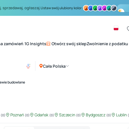
, sprzedawaj, ogłaszaj.
Ustaw swój ulubiony kolor:
na zamówień
1G Insights
Otwórz swój sklep
Zwolnienie z podatku
|
Cała Polska
awie budowlane
ź
Poznań
Gdańsk
Szczecin
Bydgoszcz
Lublin
(0)
(0)
(0)
(0)
(0)