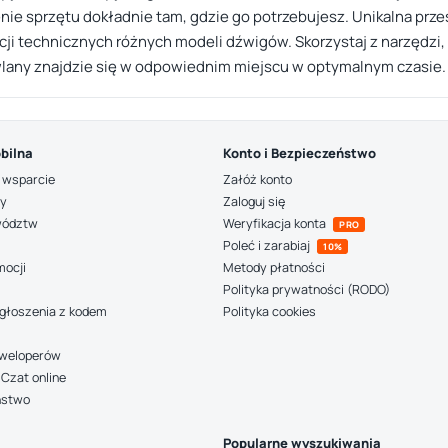
ienie sprzętu dokładnie tam, gdzie go potrzebujesz. Unikalna prz
i technicznych różnych modeli dźwigów. Skorzystaj z narzędzi, k
wlany znajdzie się w odpowiednim miejscu w optymalnym czasie.
bilna
Konto i Bezpieczeństwo
 wsparcie
Załóż konto
ny
Zaloguj się
wództw
Weryfikacja konta
PRO
Poleć i zarabiaj
10%
mocji
Metody płatności
Polityka prywatności (RODO)
głoszenia z kodem
Polityka cookies
deweloperów
Czat online
ństwo
Popularne wyszukiwania