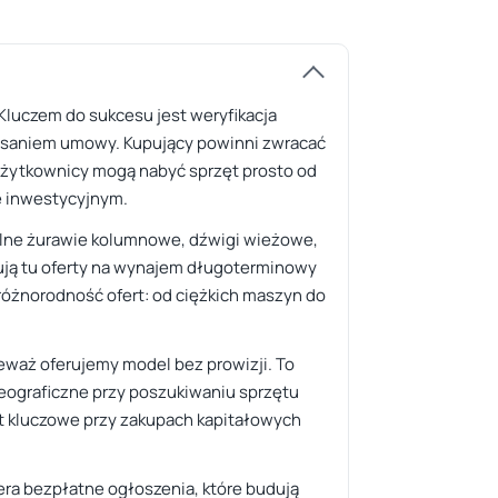
luczem do sukcesu jest weryfikacja
pisaniem umowy. Kupujący powinni zwracać
użytkownicy mogą nabyć sprzęt prosto od
e inwestycyjnym.
bilne żurawie kolumnowe, dźwigi wieżowe,
ują tu oferty na wynajem długoterminowy
óżnorodność ofert: od ciężkich maszyn do
eważ oferujemy model bez prowizji. To
 geograficzne przy poszukiwaniu sprzętu
st kluczowe przy zakupach kapitałowych
iera bezpłatne ogłoszenia, które budują