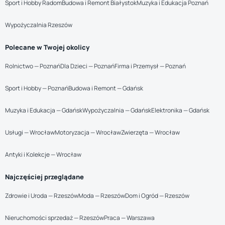
Sport i Hobby Radom
Budowa i Remont Białystok
Muzyka i Edukacja Poznań
Wypożyczalnia Rzeszów
Polecane w Twojej okolicy
Rolnictwo — Poznań
Dla Dzieci — Poznań
Firma i Przemysł — Poznań
Sport i Hobby — Poznań
Budowa i Remont — Gdańsk
Muzyka i Edukacja — Gdańsk
Wypożyczalnia — Gdańsk
Elektronika — Gdańsk
Usługi — Wrocław
Motoryzacja — Wrocław
Zwierzęta — Wrocław
Antyki i Kolekcje — Wrocław
Najczęściej przeglądane
Zdrowie i Uroda — Rzeszów
Moda — Rzeszów
Dom i Ogród — Rzeszów
Nieruchomości sprzedaż — Rzeszów
Praca — Warszawa