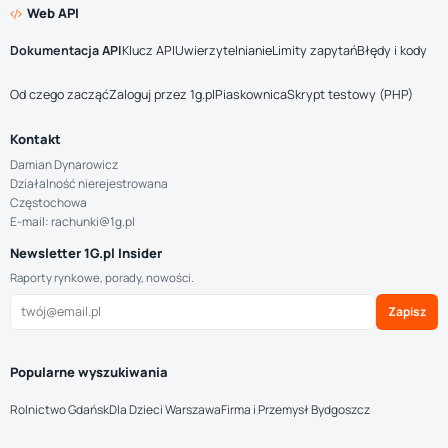
Web API
Dokumentacja API
Klucz API
Uwierzytelnianie
Limity zapytań
Błędy i kody
Od czego zacząć
Zaloguj przez 1g.pl
Piaskownica
Skrypt testowy (PHP)
Kontakt
Damian Dynarowicz
Działalność nierejestrowana
Częstochowa
E-mail: rachunki@1g.pl
Newsletter 1G.pl Insider
Raporty rynkowe, porady, nowości.
Zapisz
Popularne wyszukiwania
Rolnictwo Gdańsk
Dla Dzieci Warszawa
Firma i Przemysł Bydgoszcz