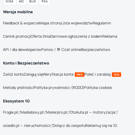
VISA
MC
BLIK
P24
Wersja mobilna
Feedback & wsparcie
Mapa strony
Lista województw
Regulamin
Cennik promocji
Oferta Dnia
Darmowe ogłoszenia z kodem
Reklama
API / dla deweloperów
Pomoc / 💬 Czat online
Bezpieczeństwo
Konto i Bezpieczeństwo
Załóż konto
Zaloguj się
Weryfikacja konta
Poleć i zarabiaj
PRO
10%
Metody płatności
Polityka prywatności (RODO)
Polityka cookies
Ekosystem 1G
Frogle.pl
Mediaboxy.pl
Mailerpro.pl
OtoAuta.pl — motoryzacja
osiedlo.pl — nieruchomości
Dołącz do zespołu
Reklamuj się na 1G