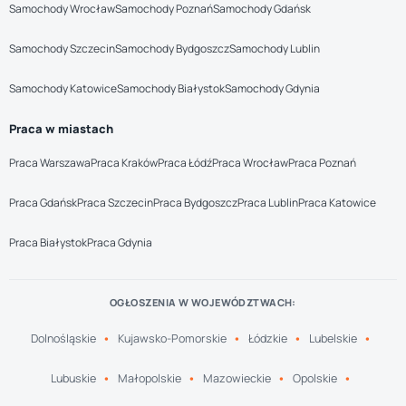
Samochody Wrocław
Samochody Poznań
Samochody Gdańsk
Samochody Szczecin
Samochody Bydgoszcz
Samochody Lublin
Samochody Katowice
Samochody Białystok
Samochody Gdynia
Praca w miastach
Praca Warszawa
Praca Kraków
Praca Łódź
Praca Wrocław
Praca Poznań
Praca Gdańsk
Praca Szczecin
Praca Bydgoszcz
Praca Lublin
Praca Katowice
Praca Białystok
Praca Gdynia
OGŁOSZENIA W WOJEWÓDZTWACH:
Dolnośląskie
Kujawsko-Pomorskie
Łódzkie
Lubelskie
Lubuskie
Małopolskie
Mazowieckie
Opolskie