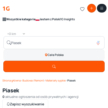
1G
Wszystkie kategorie
Jestem z Polski
1G Insights
Cała Polska
Strona główna
›
Budowa i Remont
›
Materiały sypkie
›
Piasek
Piasek
0
aktualne ogłoszenia od osób prywatnych i agencji
Zapisz wyszukiwanie