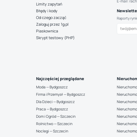
E-mail: rac
Limity zapytań
Newsletter
Błędy i kody
Od czego zacząć
Raporty ryn
Zaloguj przez 1g.pl
Piaskownica
Skrypt testowy (PHP)
Najczęściej przeglądane
Nieruchom
Moda — Bydgoszcz
Nieruchomo
Firma i Przemysł — Bydgoszcz
Nieruchomo
Dla Dzieci — Bydgoszcz
Nieruchomo
Praca — Bydgoszcz
Nieruchomo
Dom i Ogród — Szczecin
Nieruchomo
Rolnictwo — Szczecin
Nieruchomo
Noclegi — Szczecin
Nieruchomo