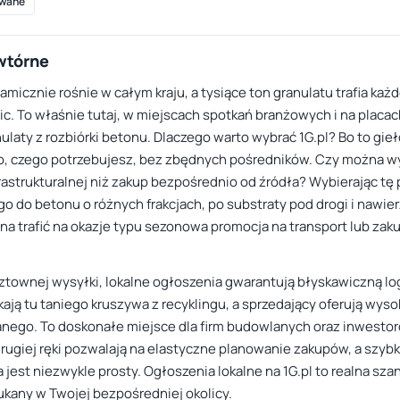
wane
 wtórne
micznie rośnie w całym kraju, a tysiące ton granulatu trafia ka
c. To właśnie tutaj, w miejscach spotkań branżowych i na placac
laty z rozbiórki betonu. Dlaczego warto wybrać 1G.pl? Bo to gi
to, czego potrzebujesz, bez zbędnych pośredników. Czy można w
rastrukturalnej niż zakup bezpośrednio od źródła? Wybierając t
o do betonu o różnych frakcjach, po substraty pod drogi i nawi
ożna trafić na okazje typu sezonowa promocja na transport lub za
ztownej wysyłki, lokalne ogłoszenia gwarantują błyskawiczną l
ają tu taniego kruszywa z recyklingu, a sprzedający oferują wyso
ego. To doskonałe miejsce dla firm budowlanych oraz inwesto
rugiej ręki pozwalają na elastyczne planowanie zakupów, a szybk
jest niezwykle prosty. Ogłoszenia lokalne na 1G.pl to realna szan
ukany w Twojej bezpośredniej okolicy.