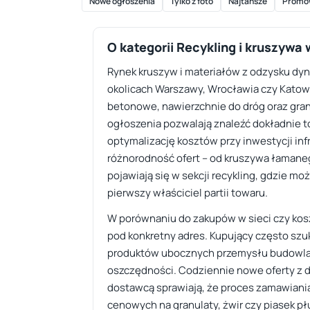
Nowe ogłoszenia
Tylko z foto
Najtańsze
Promo
O kategorii Recykling i kruszywa
Rynek kruszyw i materiałów z odzysku dyna
okolicach Warszawy, Wrocławia czy Katowi
betonowe, nawierzchnie do dróg oraz granu
ogłoszenia pozwalają znaleźć dokładnie 
optymalizację kosztów przy inwestycji inf
różnorodność ofert – od kruszywa łamaneg
pojawiają się w sekcji recykling, gdzie m
pierwszy właściciel partii towaru.
W porównaniu do zakupów w sieci czy kos
pod konkretny adres. Kupujący często szuk
produktów ubocznych przemysłu budowlan
oszczędności. Codziennie nowe oferty z d
dostawcą sprawiają, że proces zamawiania 
cenowych na granulaty, żwir czy piasek pł