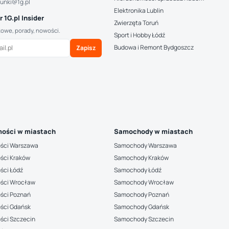
hunki@1g.pl
Elektronika Lublin
 1G.pl Insider
Zwierzęta Toruń
kowe, porady, nowości.
Sport i Hobby Łódź
Budowa i Remont Bydgoszcz
Zapisz
ości w miastach
Samochody w miastach
ści Warszawa
Samochody Warszawa
ści Kraków
Samochody Kraków
ści Łódź
Samochody Łódź
ści Wrocław
Samochody Wrocław
ści Poznań
Samochody Poznań
ści Gdańsk
Samochody Gdańsk
ści Szczecin
Samochody Szczecin