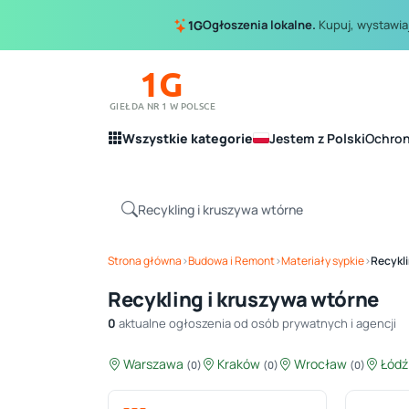
Ogłoszenia lokalne.
Kupuj, wystawiaj
1G
1G
GIEŁDA NR 1 W POLSCE
Wszystkie kategorie
Jestem z Polski
Ochro
Strona główna
›
Budowa i Remont
›
Materiały sypkie
›
Recykli
Recykling i kruszywa wtórne
0
aktualne ogłoszenia od osób prywatnych i agencji
Warszawa
Kraków
Wrocław
Łód
(0)
(0)
(0)