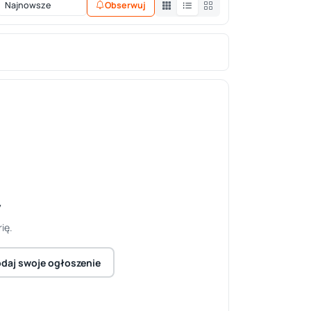
Obserwuj
y
ię.
daj swoje ogłoszenie