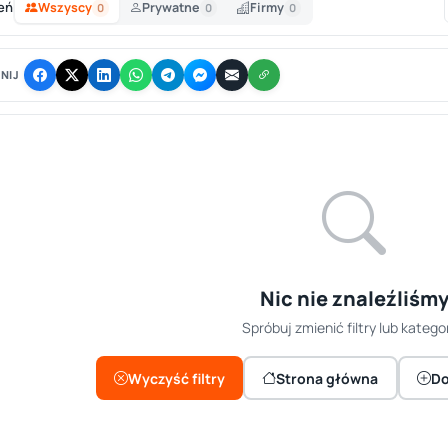
eń
Wszyscy
Prywatne
Firmy
0
0
0
NIJ
Nic nie znaleźliśm
Spróbuj zmienić filtry lub kategor
Wyczyść filtry
Strona główna
Do