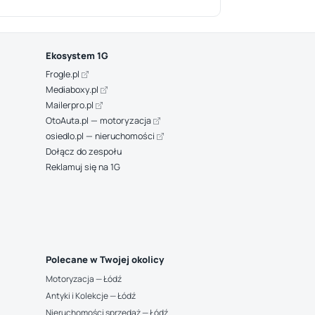
Ekosystem 1G
Frogle.pl
Mediaboxy.pl
Mailerpro.pl
OtoAuta.pl — motoryzacja
osiedlo.pl — nieruchomości
Dołącz do zespołu
Reklamuj się na 1G
Polecane w Twojej okolicy
Motoryzacja — Łódź
Antyki i Kolekcje — Łódź
Nieruchomości sprzedaż — Łódź