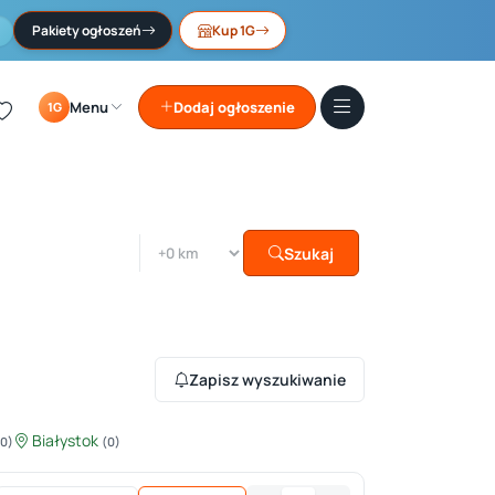
Pakiety ogłoszeń
Kup 1G
Menu
Dodaj ogłoszenie
1G
Szukaj
Zapisz wyszukiwanie
Białystok
(0)
(0)