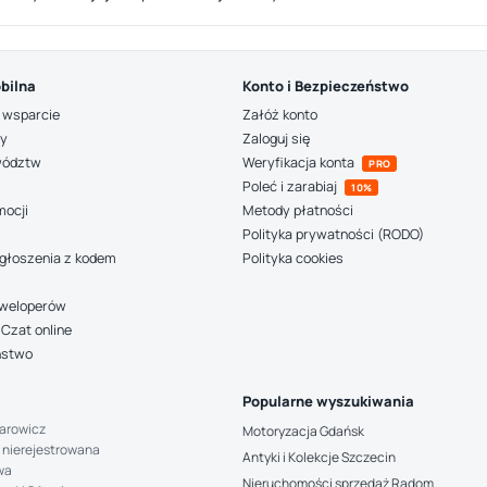
bilna
Konto i Bezpieczeństwo
 wsparcie
Załóż konto
ny
Zaloguj się
wództw
Weryfikacja konta
PRO
Poleć i zarabiaj
10%
mocji
Metody płatności
Polityka prywatności (RODO)
głoszenia z kodem
Polityka cookies
deweloperów
Czat online
ństwo
Popularne wyszukiwania
arowicz
Motoryzacja Gdańsk
 nierejestrowana
Antyki i Kolekcje Szczecin
wa
Nieruchomości sprzedaż Radom