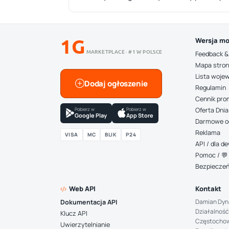
1G
Wersja mo
MARKETPLACE · #1 W POLSCE
Feedback &
Mapa stro
Lista woje
Dodaj ogłoszenie
Regulamin
Cennik pro
Pobierz w
Pobierz w
Oferta Dnia
Google Play
App Store
Darmowe o
Reklama
VISA
MC
BLIK
P24
API / dla 
Pomoc / 💬 
Bezpiecze
Web API
Kontakt
Damian Dyn
Dokumentacja API
Działalność
Klucz API
Częstocho
Uwierzytelnianie