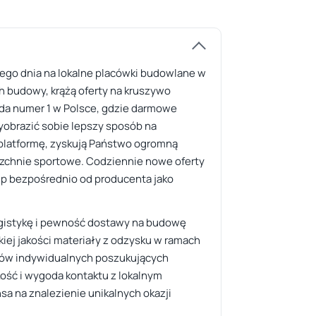
żdego dnia na lokalne placówki budowlane w
h budowy, krążą oferty na kruszywo
ełda numer 1 w Polsce, gdzie darmowe
yobrazić sobie lepszy sposób na
ę platformę, zyskują Państwo ogromną
erzchnie sportowe. Codziennie nowe oferty
kup bezpośrednio od producenta jako
ogistykę i pewność dostawy na budowę
kiej jakości materiały z odzysku w ramach
rów indywidualnych poszukujących
ość i wygoda kontaktu z lokalnym
sa na znalezienie unikalnych okazji