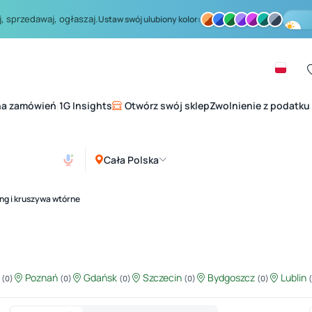
, sprzedawaj, ogłaszaj.
Ustaw swój ulubiony kolor:
na zamówień
1G Insights
Otwórz swój sklep
Zwolnienie z podatku
|
Cała Polska
ng i kruszywa wtórne
ź
Poznań
Gdańsk
Szczecin
Bydgoszcz
Lublin
(0)
(0)
(0)
(0)
(0)