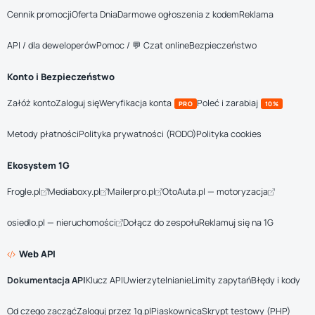
Cennik promocji
Oferta Dnia
Darmowe ogłoszenia z kodem
Reklama
API / dla deweloperów
Pomoc / 💬 Czat online
Bezpieczeństwo
Konto i Bezpieczeństwo
Załóż konto
Zaloguj się
Weryfikacja konta
Poleć i zarabiaj
PRO
10%
Metody płatności
Polityka prywatności (RODO)
Polityka cookies
Ekosystem 1G
Frogle.pl
Mediaboxy.pl
Mailerpro.pl
OtoAuta.pl — motoryzacja
osiedlo.pl — nieruchomości
Dołącz do zespołu
Reklamuj się na 1G
Web API
Dokumentacja API
Klucz API
Uwierzytelnianie
Limity zapytań
Błędy i kody
Od czego zacząć
Zaloguj przez 1g.pl
Piaskownica
Skrypt testowy (PHP)