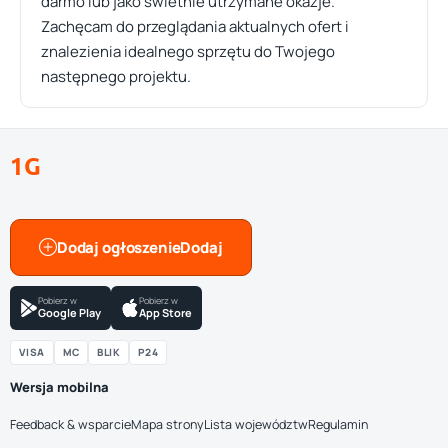
darmo lub jako świetnie utrzymane okazje.
Zachęcam do przeglądania aktualnych ofert i
znalezienia idealnego sprzętu do Twojego
następnego projektu.
1G
Dodaj ogłoszenie
Pobierz w
Pobierz w
Google Play
App Store
VISA
MC
BLIK
P24
Wersja mobilna
Feedback & wsparcie
Mapa strony
Lista województw
Regulamin