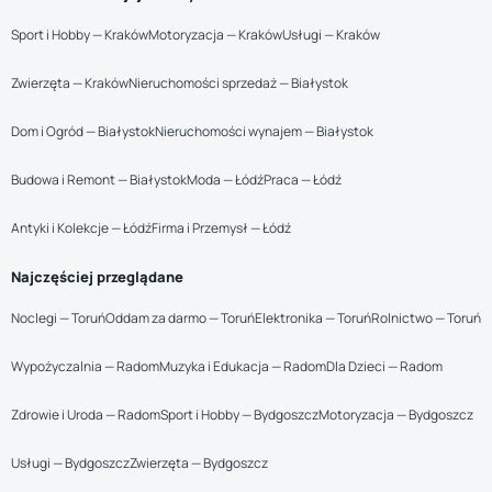
Sport i Hobby — Kraków
Motoryzacja — Kraków
Usługi — Kraków
Zwierzęta — Kraków
Nieruchomości sprzedaż — Białystok
Dom i Ogród — Białystok
Nieruchomości wynajem — Białystok
Budowa i Remont — Białystok
Moda — Łódź
Praca — Łódź
Antyki i Kolekcje — Łódź
Firma i Przemysł — Łódź
Najczęściej przeglądane
Noclegi — Toruń
Oddam za darmo — Toruń
Elektronika — Toruń
Rolnictwo — Toruń
Wypożyczalnia — Radom
Muzyka i Edukacja — Radom
Dla Dzieci — Radom
Zdrowie i Uroda — Radom
Sport i Hobby — Bydgoszcz
Motoryzacja — Bydgoszcz
Usługi — Bydgoszcz
Zwierzęta — Bydgoszcz