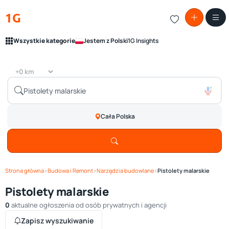
1G
Wszystkie kategorie
Jestem z Polski
1G Insights
Cała Polska
Strona główna
›
Budowa i Remont
›
Narzędzia budowlane
›
Pistolety malarskie
Pistolety malarskie
0
aktualne ogłoszenia od osób prywatnych i agencji
Zapisz wyszukiwanie