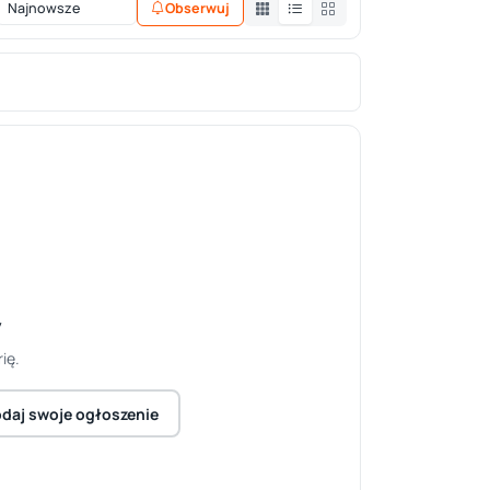
Obserwuj
y
ię.
daj swoje ogłoszenie