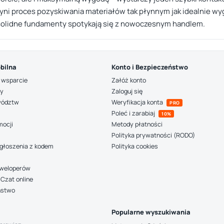
zyni proces pozyskiwania materiałów tak płynnym jak idealnie wy
e solidne fundamenty spotykają się z nowoczesnym handlem.
bilna
Konto i Bezpieczeństwo
 wsparcie
Załóż konto
ny
Zaloguj się
wództw
Weryfikacja konta
PRO
Poleć i zarabiaj
10%
mocji
Metody płatności
Polityka prywatności (RODO)
głoszenia z kodem
Polityka cookies
deweloperów
Czat online
ństwo
Popularne wyszukiwania