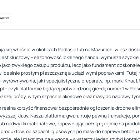
wane
ją się właśnie w okolicach Podlasia lub na Mazurach, wiesz dos
jest kluczowy – sezonowość lokalnego handlu wymusza szybkie d
go jako zwykłego zakupu produktu, lecz jako fundament doskonał
zy idealnie prostym płaszczyzną a uciążliwymi poprawkami. Tu
 wyrównywania, jak i specjalistyczne preparaty, np. marki Knauf,
l – czyli platformie będącej potwierdzoną giełdą numer 1 w Pol
yższej próby, w tym szpachle akrylowe oraz masy do naprawy tyn
m realna korzyść finansowa: bezpośrednie ogłoszenia drobne el
jwyższej klasy. Nasza platforma gwarantuje pewną transakcję, po
ub nadwyżki materiałowe, zapewniając pełną rękojmię na produk
produktów, od szpachli gipsowych po masy do naprawy betonu i g
orcie, ale i maksymalną wygodę – wystarczy jeden szybki kontakt