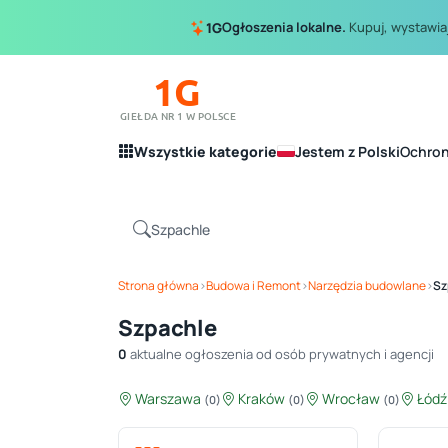
Ogłoszenia lokalne.
Kupuj, wystawiaj
1G
1G
GIEŁDA NR 1 W POLSCE
Wszystkie kategorie
Jestem z Polski
Ochro
Strona główna
›
Budowa i Remont
›
Narzędzia budowlane
›
Sz
Szpachle
0
aktualne ogłoszenia od osób prywatnych i agencji
Warszawa
Kraków
Wrocław
Łód
(0)
(0)
(0)