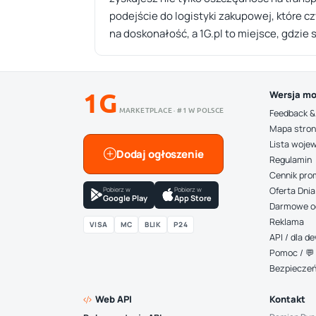
podejście do logistyki zakupowej, które c
na doskonałość, a 1G.pl to miejsce, gdzi
1G
Wersja mo
MARKETPLACE · #1 W POLSCE
Feedback &
Mapa stro
Lista woje
Dodaj ogłoszenie
Regulamin
Cennik pro
Pobierz w
Pobierz w
Oferta Dnia
Google Play
App Store
Darmowe o
Reklama
VISA
MC
BLIK
P24
API / dla 
Pomoc / 💬 
Bezpiecze
Web API
Kontakt