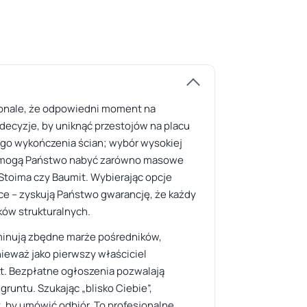
konale, że odpowiedni moment na
ecyzje, by uniknąć przestojów na placu
ego wykończenia ścian; wybór wysokiej
taj mogą Państwo nabyć zarówno masowe
 Stoima czy Baumit. Wybierając opcje
sce – zyskują Państwo gwarancję, że każdy
ków strukturalnych.
iminują zbędne marże pośredników,
nieważ jako pierwszy właściciel
t. Bezpłatne ogłoszenia pozwalają
runtu. Szukając „blisko Ciebie”,
, by umówić odbiór. To profesjonalne