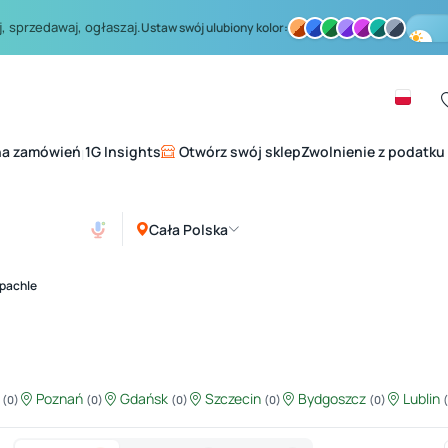
, sprzedawaj, ogłaszaj.
Ustaw swój ulubiony kolor:
na zamówień
1G Insights
Otwórz swój sklep
Zwolnienie z podatku
|
Cała Polska
pachle
ź
Poznań
Gdańsk
Szczecin
Bydgoszcz
Lublin
(0)
(0)
(0)
(0)
(0)