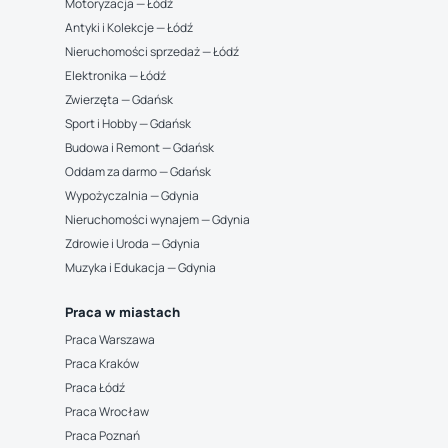
Motoryzacja — Łódź
Antyki i Kolekcje — Łódź
Nieruchomości sprzedaż — Łódź
Elektronika — Łódź
Zwierzęta — Gdańsk
Sport i Hobby — Gdańsk
Budowa i Remont — Gdańsk
Oddam za darmo — Gdańsk
Wypożyczalnia — Gdynia
Nieruchomości wynajem — Gdynia
Zdrowie i Uroda — Gdynia
Muzyka i Edukacja — Gdynia
Praca w miastach
Praca Warszawa
Praca Kraków
Praca Łódź
Praca Wrocław
Praca Poznań