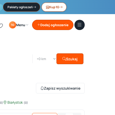
Pakiety ogłoszeń
Kup 1G
Menu
Dodaj ogłoszenie
1G
Szukaj
Zapisz wyszukiwanie
Białystok
(0)
(0)