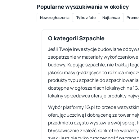
Popularne wyszukiwania w okolicy
Nowe ogłoszenia
Tylko z foto
Najtańsze
Promo
O kategorii Szpachle
Jeśli Twoje inwestycje budowlane odbywa
zaopatrzenie w materiały wykończeniowe 
budowy. Kupując szpachle, nie traktuj te
jakości masy gładzących to różnica międ
produkty typu szpachle do szpachlowania i
dostępne w ogłoszeniach lokalnych na 1G.p
lokalny sprzedawca oferuje produkty najw
Wybór platformy 1G.pl to przede wszystki
oferując uczciwą i dobrą cenę za towar na
przedmiotu często wystawia swój sprzęt l
błyskawicznie znaleźć konkretne warianty 
zyskujesz nie tylko oszczędność na transp