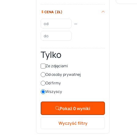
CENA (ZŁ)
—
Tylko
Ze zdjęciami
Od osoby prywatnej
Od firmy
Wszyscy
Pokaż 0 wyniki
Wyczyść filtry