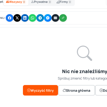
eń
Wszyscy
Prywatne
Firmy
0
0
0
NIJ
Nic nie znaleźliśm
Spróbuj zmienić filtry lub kategor
Wyczyść filtry
Strona główna
Do