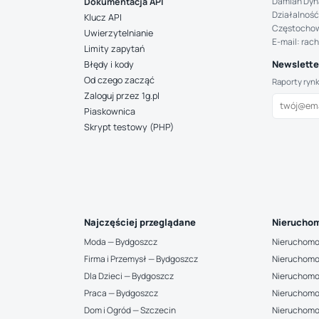
Damian Dyn
Dokumentacja API
Działalność
Klucz API
Częstocho
Uwierzytelnianie
E-mail: rac
Limity zapytań
Newsletter
Błędy i kody
Od czego zacząć
Raporty ryn
Zaloguj przez 1g.pl
Piaskownica
Skrypt testowy (PHP)
Najczęściej przeglądane
Nieruchom
Moda — Bydgoszcz
Nieruchomo
Firma i Przemysł — Bydgoszcz
Nieruchomo
Dla Dzieci — Bydgoszcz
Nieruchomo
Praca — Bydgoszcz
Nieruchomo
Dom i Ogród — Szczecin
Nieruchomo