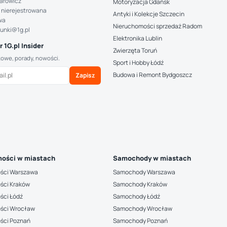
arowicz
Motoryzacja Gdańsk
 nierejestrowana
Antyki i Kolekcje Szczecin
wa
Nieruchomości sprzedaż Radom
hunki@1g.pl
Elektronika Lublin
 1G.pl Insider
Zwierzęta Toruń
kowe, porady, nowości.
Sport i Hobby Łódź
Budowa i Remont Bydgoszcz
Zapisz
ości w miastach
Samochody w miastach
ści Warszawa
Samochody Warszawa
ści Kraków
Samochody Kraków
ści Łódź
Samochody Łódź
ści Wrocław
Samochody Wrocław
ści Poznań
Samochody Poznań