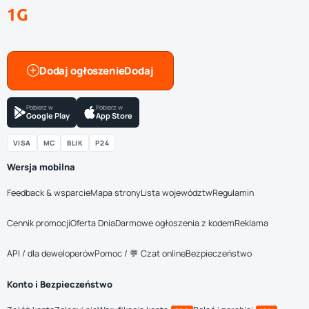
1G
Dodaj ogłoszenie
Pobierz w
Pobierz w
Google Play
App Store
VISA
MC
BLIK
P24
Wersja mobilna
Feedback & wsparcie
Mapa strony
Lista województw
Regulamin
Cennik promocji
Oferta Dnia
Darmowe ogłoszenia z kodem
Reklama
API / dla deweloperów
Pomoc / 💬 Czat online
Bezpieczeństwo
Konto i Bezpieczeństwo