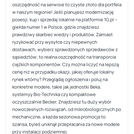
oszczędność na serwisie to czyste złoto dla portfela
w naszym regionie! Jeśli planujesz modernizację
posesji, kup i sprzedaj lokalnie na platformie 1G.pl –
giełda numer 1 w Polsce, gdzie znajdziesz
prawdziwy skarbiec wiedzy i produktów. Zamiast
ryzykować przy wysyłce czy niepewnych
dostawach, wybierz sprawdzonych sprzedawców z
sąsiedztów; to realna oszczędność na transporcie
ciężkich komponentów. Czy można liczyć na lepszą
cenę niż w przypadku okazji, jakiej oferuje lokalny
rynek wtórny? Przeglądaj ogłoszenia i poluj na
konkretne modele, takie jak jednostki Beka,
systemyy Bio-Technika czy kompaktowe
oczyszczalnie Becker. Znajdziesz tu duży wybór
nowoczesnych rozwiązań, od mikrobiologicznych po
mechaniczne, a każda sezonowa promocja to
szansa, byleś uniknął przepłacania za nowe modele
przy instalacji podziemnej.