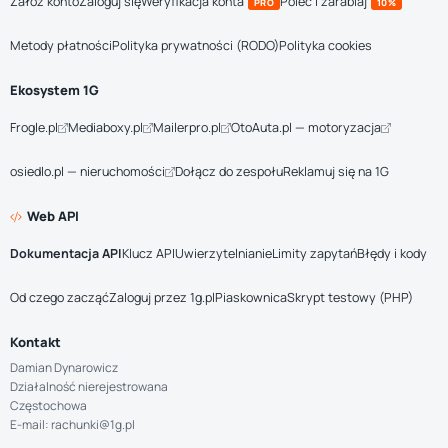
Załóż konto
Zaloguj się
Weryfikacja konta
Poleć i zarabiaj
PRO
10%
Metody płatności
Polityka prywatności (RODO)
Polityka cookies
Ekosystem 1G
Frogle.pl
Mediaboxy.pl
Mailerpro.pl
OtoAuta.pl — motoryzacja
osiedlo.pl — nieruchomości
Dołącz do zespołu
Reklamuj się na 1G
Web API
Dokumentacja API
Klucz API
Uwierzytelnianie
Limity zapytań
Błędy i kody
Od czego zacząć
Zaloguj przez 1g.pl
Piaskownica
Skrypt testowy (PHP)
Kontakt
Damian Dynarowicz
Działalność nierejestrowana
Częstochowa
E-mail: rachunki@1g.pl