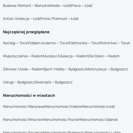
Budowa i Remont — Białystok
Moda — Łódź
Praca — Łódź
Antyki i Kolekcje — Łódź
Firma i Przemysł — Łódź
Najczęściej przeglądane
Noclegi — Toruń
Oddam za darmo — Toruń
Elektronika — Toruń
Rolnictwo — Toruń
Wypożyczalnia — Radom
Muzyka i Edukacja — Radom
Dla Dzieci — Radom
Zdrowie i Uroda — Radom
Sport i Hobby — Bydgoszcz
Motoryzacja — Bydgoszcz
Usługi — Bydgoszcz
Zwierzęta — Bydgoszcz
Nieruchomości w miastach
Nieruchomości Warszawa
Nieruchomości Kraków
Nieruchomości Łódź
Nieruchomości Wrocław
Nieruchomości Poznań
Nieruchomości Gdańsk
Nieruchomości Szczecin
Nieruchomości Bydgoszcz
Nieruchomości Lublin