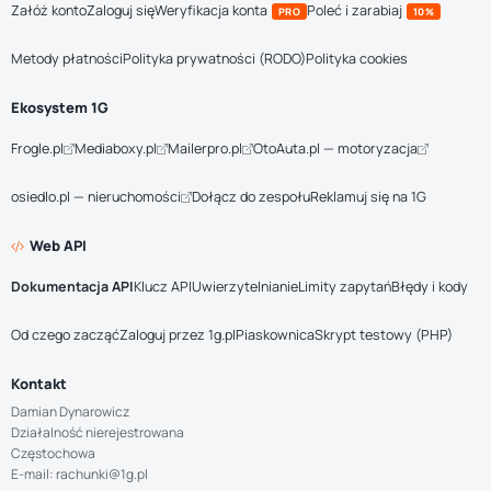
Załóż konto
Zaloguj się
Weryfikacja konta
Poleć i zarabiaj
PRO
10%
Metody płatności
Polityka prywatności (RODO)
Polityka cookies
Ekosystem 1G
Frogle.pl
Mediaboxy.pl
Mailerpro.pl
OtoAuta.pl — motoryzacja
osiedlo.pl — nieruchomości
Dołącz do zespołu
Reklamuj się na 1G
Web API
Dokumentacja API
Klucz API
Uwierzytelnianie
Limity zapytań
Błędy i kody
Od czego zacząć
Zaloguj przez 1g.pl
Piaskownica
Skrypt testowy (PHP)
Kontakt
Damian Dynarowicz
Działalność nierejestrowana
Częstochowa
E-mail: rachunki@1g.pl