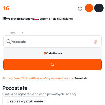
1G
Wszystkie kategorie
Jestem z Polski
1G Insights
Cała Polska
Strona główna
›
Budowa i Remont
›
Oczyszczalnie i szamba
›
Pozostałe
Pozostałe
0
aktualne ogłoszenia od osób prywatnych i agencji
Zapisz wyszukiwanie