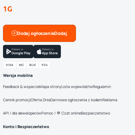
1G
Dodaj ogłoszenie
Pobierz w
Pobierz w
Google Play
App Store
VISA
MC
BLIK
P24
Wersja mobilna
Feedback & wsparcie
Mapa strony
Lista województw
Regulamin
Cennik promocji
Oferta Dnia
Darmowe ogłoszenia z kodem
Reklama
API / dla deweloperów
Pomoc / 💬 Czat online
Bezpieczeństwo
Konto i Bezpieczeństwo