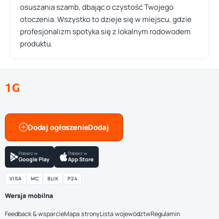
osuszania szamb, dbając o czystość Twojego
otoczenia. Wszystko to dzieje się w miejscu, gdzie
profesjonalizm spotyka się z lokalnym rodowodem
produktu.
1G
Dodaj ogłoszenie
Pobierz w
Pobierz w
Google Play
App Store
VISA
MC
BLIK
P24
Wersja mobilna
Feedback & wsparcie
Mapa strony
Lista województw
Regulamin