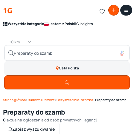
1G
Wszystkie kategorie
Jestem z Polski
1G Insights
Cała Polska
Strona główna
›
Budowa i Remont
›
Oczyszczalnie i szamba
›
Preparaty do szamb
Preparaty do szamb
0
aktualne ogłoszenia od osób prywatnych i agencji
Zapisz wyszukiwanie