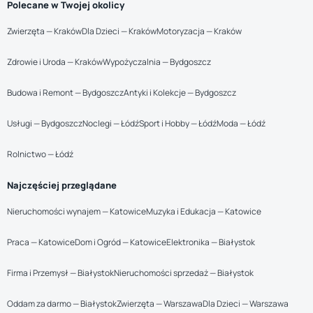
Polecane w Twojej okolicy
Zwierzęta — Kraków
Dla Dzieci — Kraków
Motoryzacja — Kraków
Zdrowie i Uroda — Kraków
Wypożyczalnia — Bydgoszcz
Budowa i Remont — Bydgoszcz
Antyki i Kolekcje — Bydgoszcz
Usługi — Bydgoszcz
Noclegi — Łódź
Sport i Hobby — Łódź
Moda — Łódź
Rolnictwo — Łódź
Najczęściej przeglądane
Nieruchomości wynajem — Katowice
Muzyka i Edukacja — Katowice
Praca — Katowice
Dom i Ogród — Katowice
Elektronika — Białystok
Firma i Przemysł — Białystok
Nieruchomości sprzedaż — Białystok
Oddam za darmo — Białystok
Zwierzęta — Warszawa
Dla Dzieci — Warszawa