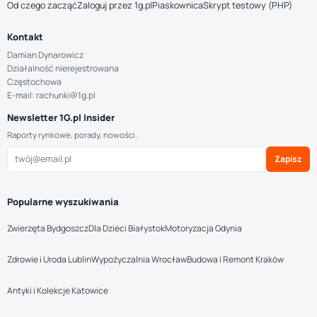
Od czego zacząć
Zaloguj przez 1g.pl
Piaskownica
Skrypt testowy (PHP)
Kontakt
Damian Dynarowicz
Działalność nierejestrowana
Częstochowa
E-mail: rachunki@1g.pl
Newsletter 1G.pl Insider
Raporty rynkowe, porady, nowości.
Zapisz
Popularne wyszukiwania
Zwierzęta Bydgoszcz
Dla Dzieci Białystok
Motoryzacja Gdynia
Zdrowie i Uroda Lublin
Wypożyczalnia Wrocław
Budowa i Remont Kraków
Antyki i Kolekcje Katowice