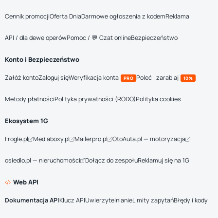
Cennik promocji
Oferta Dnia
Darmowe ogłoszenia z kodem
Reklama
API / dla deweloperów
Pomoc / 💬 Czat online
Bezpieczeństwo
Konto i Bezpieczeństwo
Załóż konto
Zaloguj się
Weryfikacja konta
Poleć i zarabiaj
PRO
10%
Metody płatności
Polityka prywatności (RODO)
Polityka cookies
Ekosystem 1G
Frogle.pl
Mediaboxy.pl
Mailerpro.pl
OtoAuta.pl — motoryzacja
osiedlo.pl — nieruchomości
Dołącz do zespołu
Reklamuj się na 1G
Web API
Dokumentacja API
Klucz API
Uwierzytelnianie
Limity zapytań
Błędy i kody