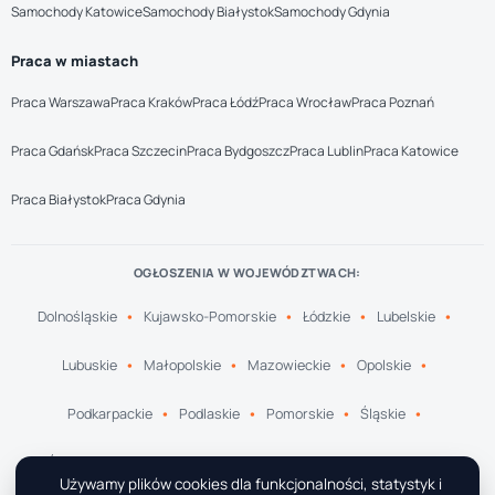
Samochody Katowice
Samochody Białystok
Samochody Gdynia
Praca w miastach
Praca Warszawa
Praca Kraków
Praca Łódź
Praca Wrocław
Praca Poznań
Praca Gdańsk
Praca Szczecin
Praca Bydgoszcz
Praca Lublin
Praca Katowice
Praca Białystok
Praca Gdynia
OGŁOSZENIA W WOJEWÓDZTWACH:
Dolnośląskie
Kujawsko-Pomorskie
Łódzkie
Lubelskie
Lubuskie
Małopolskie
Mazowieckie
Opolskie
Podkarpackie
Podlaskie
Pomorskie
Śląskie
Świętokrzyskie
Warmińsko-Mazurskie
Wielkopolskie
Używamy plików cookies dla funkcjonalności, statystyk i