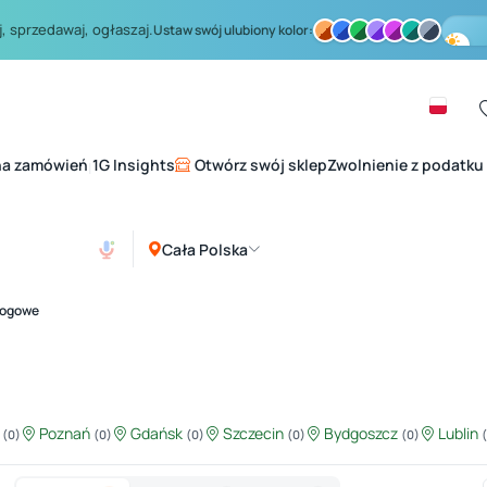
, sprzedawaj, ogłaszaj.
Ustaw swój ulubiony kolor:
na zamówień
1G Insights
Otwórz swój sklep
Zwolnienie z podatku
|
Cała Polska
łogowe
ź
Poznań
Gdańsk
Szczecin
Bydgoszcz
Lublin
(0)
(0)
(0)
(0)
(0)