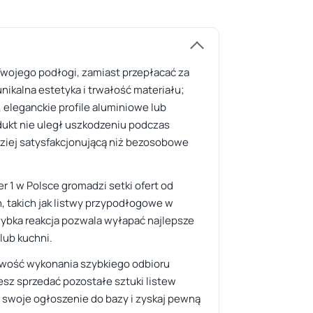
Twojego podłogi, zamiast przepłacać za
ikalna estetyka i trwałość materiału;
 eleganckie profile aluminiowe lub
dukt nie uległ uszkodzeniu podczas
dziej satysfakcjonującą niż bezosobowe
r 1 w Polsce gromadzi setki ofert od
, takich jak listwy przypodłogowe w
 szybka reakcja pozwala wyłapać najlepsze
lub kuchni.
liwość wykonania szybkiego odbioru
esz sprzedać pozostałe sztuki listew
 swoje ogłoszenie do bazy i zyskaj pewną