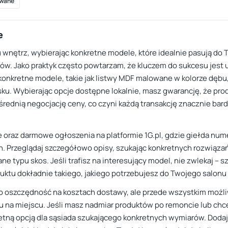
wane
e
 wnętrz, wybierając konkretne modele, które idealnie pasują do 
w. Jako praktyk często powtarzam, że kluczem do sukcesu jest un
 konkretne modele, takie jak listwy MDF malowane w kolorze dębu,
u. Wybierając opcje dostępne lokalnie, masz gwarancję, że pro
rednią negocjację ceny, co czyni każdą transakcję znacznie bar
e oraz darmowe ogłoszenia na platformie 1G.pl, gdzie giełda nume
. Przeglądaj szczegółowo opisy, szukając konkretnych rozwiązań
ne typu skos. Jeśli trafisz na interesujący model, nie zwlekaj –
uktu dokładnie takiego, jakiego potrzebujesz do Twojego salonu 
ylko oszczędność na kosztach dostawy, ale przede wszystkim moż
u na miejscu. Jeśli masz nadmiar produktów po remoncie lub chc
etną opcją dla sąsiada szukającego konkretnych wymiarów. Dodaj