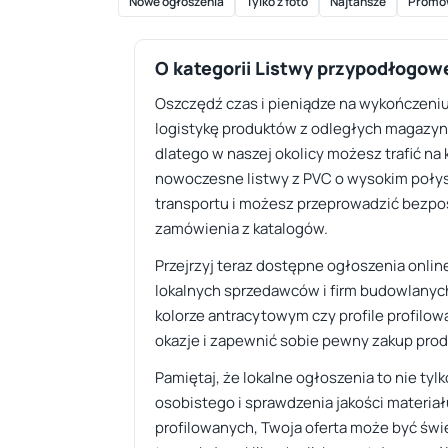
Nowe ogłoszenia
Tylko z foto
Najtańsze
Promo
O kategorii Listwy przypodłogow
Oszczędź czas i pieniądze na wykończeniu
logistykę produktów z odległych magazynó
dlatego w naszej okolicy możesz trafić na
nowoczesne listwy z PVC o wysokim połysk
transportu i możesz przeprowadzić bezpoś
zamówienia z katalogów.
Przejrzyj teraz dostępne ogłoszenia onlin
lokalnych sprzedawców i firm budowlanych
kolorze antracytowym czy profile profilowa
okazje i zapewnić sobie pewny zakup prod
Pamiętaj, że lokalne ogłoszenia to nie t
osobistego i sprawdzenia jakości materiał
profilowanych, Twoja oferta może być świ