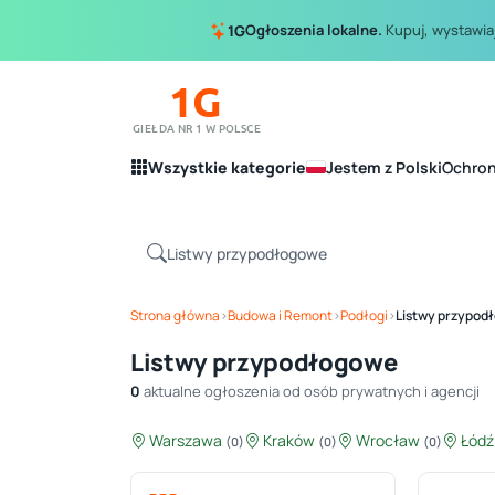
Ogłoszenia lokalne.
Kupuj, wystawiaj
1G
1G
GIEŁDA NR 1 W POLSCE
Wszystkie kategorie
Jestem z Polski
Ochro
Strona główna
›
Budowa i Remont
›
Podłogi
›
Listwy przypod
Listwy przypodłogowe
0
aktualne ogłoszenia od osób prywatnych i agencji
Warszawa
Kraków
Wrocław
Łód
(0)
(0)
(0)