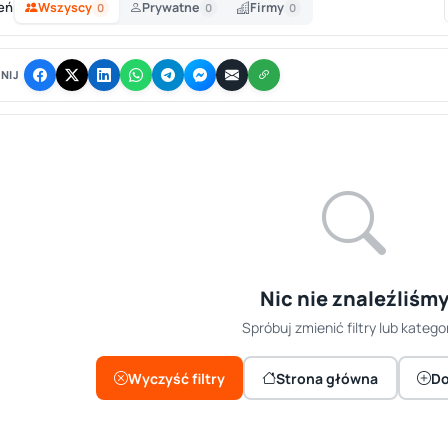
eń
Wszyscy
Prywatne
Firmy
0
0
0
NIJ
Nic nie znaleźliśm
Spróbuj zmienić filtry lub kategor
Wyczyść filtry
Strona główna
Do