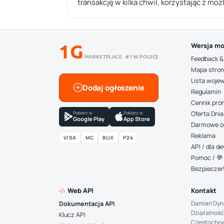
transakcję w kilka chwil, korzystając z moż
1G
Wersja mo
MARKETPLACE · #1 W POLSCE
Feedback &
Mapa stro
Lista woje
Dodaj ogłoszenie
Regulamin
Cennik pro
Pobierz w
Pobierz w
Oferta Dnia
Google Play
App Store
Darmowe o
Reklama
VISA
MC
BLIK
P24
API / dla 
Pomoc / 💬 
Bezpiecze
Web API
Kontakt
Damian Dyn
Dokumentacja API
Działalność
Klucz API
Częstocho