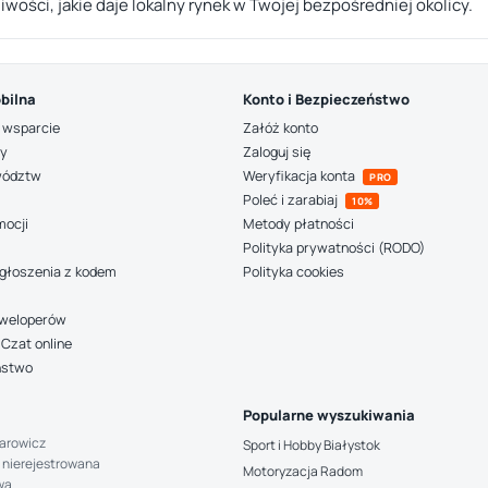
liwości, jakie daje lokalny rynek w Twojej bezpośredniej okolicy.
bilna
Konto i Bezpieczeństwo
 wsparcie
Załóż konto
ny
Zaloguj się
wództw
Weryfikacja konta
PRO
Poleć i zarabiaj
10%
mocji
Metody płatności
Polityka prywatności (RODO)
głoszenia z kodem
Polityka cookies
deweloperów
Czat online
ństwo
Popularne wyszukiwania
arowicz
Sport i Hobby Białystok
 nierejestrowana
Motoryzacja Radom
wa