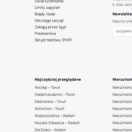
Uwierzytelnianie
E-mail: rac
Limity zapytań
Newsletter
Błędy i kody
Od czego zacząć
Raporty ryn
Zaloguj przez 1g.pl
Piaskownica
Skrypt testowy (PHP)
Najczęściej przeglądane
Nieruchom
Noclegi — Toruń
Nieruchomo
Oddam za darmo — Toruń
Nieruchomo
Elektronika — Toruń
Nieruchomo
Rolnictwo — Toruń
Nieruchomo
Wypożyczalnia — Radom
Nieruchomo
Muzyka i Edukacja — Radom
Nieruchomo
Dla Dzieci — Radom
Nieruchomo