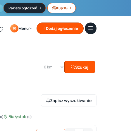
Pakiety ogłoszeń
Kup 1G
Menu
Dodaj ogłoszenie
1G
Szukaj
Zapisz wyszukiwanie
Białystok
(0)
(0)