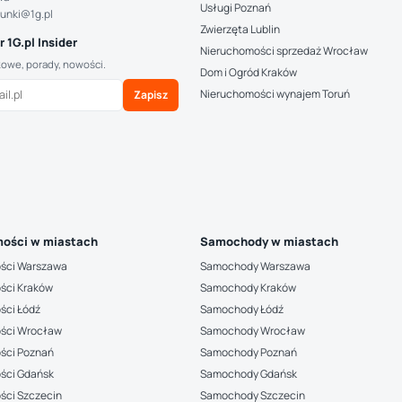
Usługi Poznań
hunki@1g.pl
Zwierzęta Lublin
 1G.pl Insider
Nieruchomości sprzedaż Wrocław
kowe, porady, nowości.
Dom i Ogród Kraków
Nieruchomości wynajem Toruń
Zapisz
ości w miastach
Samochody w miastach
ści Warszawa
Samochody Warszawa
ści Kraków
Samochody Kraków
ści Łódź
Samochody Łódź
ści Wrocław
Samochody Wrocław
ści Poznań
Samochody Poznań
ści Gdańsk
Samochody Gdańsk
ści Szczecin
Samochody Szczecin