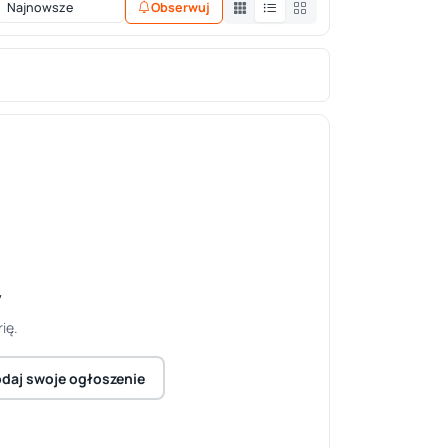
Obserwuj
y
ię.
daj swoje ogłoszenie