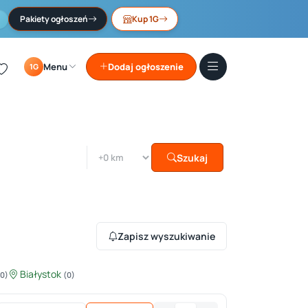
Pakiety ogłoszeń
Kup 1G
Menu
Dodaj ogłoszenie
1G
Szukaj
Zapisz wyszukiwanie
Białystok
(0)
(0)