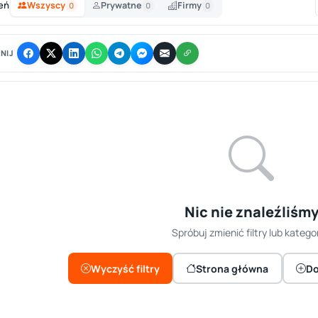
eń
Wszyscy
Prywatne
Firmy
0
0
0
NIJ
Nic nie znaleźliśm
Spróbuj zmienić filtry lub kategor
Wyczyść filtry
Strona główna
Do