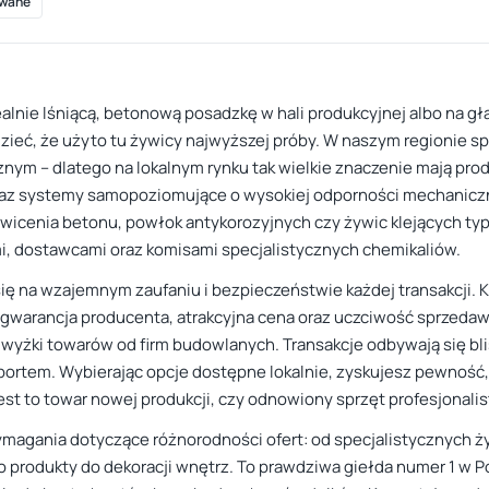
wane
alnie lśniącą, betonową posadzkę w hali produkcyjnej albo na gł
ieć, że użyto tu żywicy najwyższej próby. W naszym regionie sp
cznym – dlatego na lokalnym rynku tak wielkie znaczenie mają pr
raz systemy samopoziomujące o wysokiej odporności mechaniczne
icenia betonu, powłok antykorozyjnych czy żywic klejących typu 
i, dostawcami oraz komisami specjalistycznych chemikaliów.
się na wzajemnym zaufaniu i bezpieczeństwie każdej transakcji. 
a gwarancja producenta, atrakcyjna cena oraz uczciwość sprzedawc
dwyżki towarów od firm budowlanych. Transakcje odbywają się bli
sportem. Wybierając opcje dostępne lokalnie, zyskujesz pewność
est to towar nowej produkcji, czy odnowiony sprzęt profesjonalis
 wymagania dotyczące różnorodności ofert: od specjalistycznych
o produkty do dekoracji wnętrz. To prawdziwa giełda numer 1 w Po