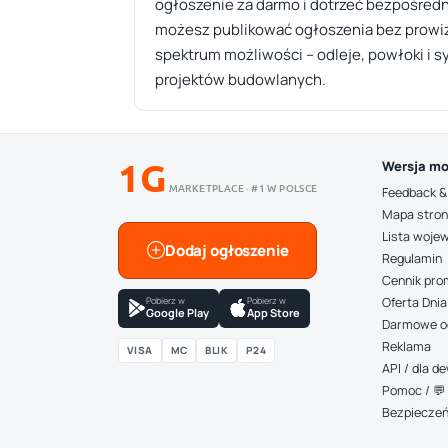
ogłoszenie za darmo i dotrzeć bezpośred
możesz publikować ogłoszenia bez prowizji
spektrum możliwości – odleje, powłoki i 
projektów budowlanych.
1G
Wersja mo
MARKETPLACE · #1 W POLSCE
Feedback &
Mapa stro
Lista woje
Dodaj ogłoszenie
Regulamin
Cennik pro
Pobierz w
Pobierz w
Oferta Dnia
Google Play
App Store
Darmowe o
Reklama
VISA
MC
BLIK
P24
API / dla 
Pomoc / 💬 
Bezpiecze