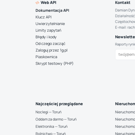
Web API
Kontakt
Damian Dyn
Dokumentacja API
Działalność
Klucz API
Częstocho
Uwierzytelnianie
E-mail: rac
Limity zapytań
Newsletter
Błędy i kody
Od czego zacząć
Raporty ryn
Zaloguj przez 1g.pl
Piaskownica
Skrypt testowy (PHP)
Najczęściej przeglądane
Nieruchom
Noclegi — Toruń
Nieruchomo
Oddam za darmo — Toruń
Nieruchomo
Elektronika — Toruń
Nieruchomo
Rolnictwo — Toruń
Nieruchomo