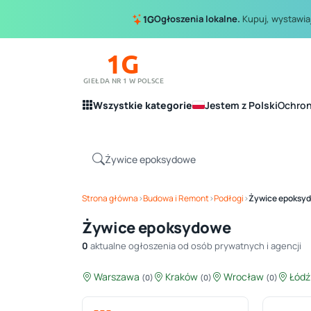
Ogłoszenia lokalne.
Kupuj, wystawiaj
1G
1G
GIEŁDA NR 1 W POLSCE
Wszystkie kategorie
Jestem z Polski
Ochro
Strona główna
›
Budowa i Remont
›
Podłogi
›
Żywice epoksy
Żywice epoksydowe
0
aktualne ogłoszenia od osób prywatnych i agencji
Warszawa
Kraków
Wrocław
Łód
(0)
(0)
(0)