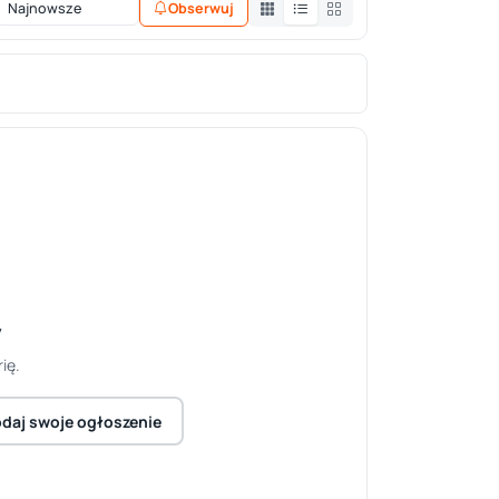
Obserwuj
y
ię.
daj swoje ogłoszenie