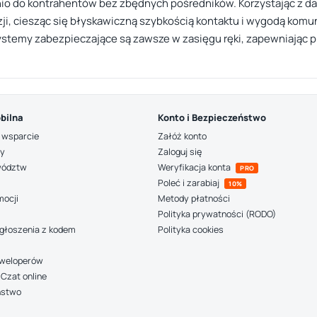
nio do kontrahentów bez zbędnych pośredników. Korzystając z d
, ciesząc się błyskawiczną szybkością kontaktu i wygodą komuni
systemy zabezpieczające są zawsze w zasięgu ręki, zapewniając p
bilna
Konto i Bezpieczeństwo
 wsparcie
Załóż konto
ny
Zaloguj się
wództw
Weryfikacja konta
PRO
Poleć i zarabiaj
10%
mocji
Metody płatności
Polityka prywatności (RODO)
głoszenia z kodem
Polityka cookies
deweloperów
Czat online
ństwo