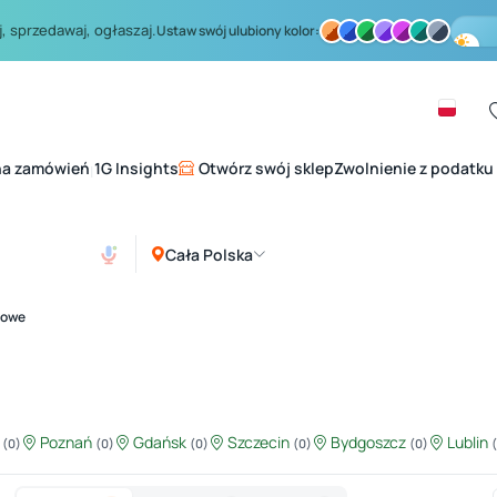
, sprzedawaj, ogłaszaj.
Ustaw swój ulubiony kolor:
na zamówień
1G Insights
Otwórz swój sklep
Zwolnienie z podatku
|
Cała Polska
dowe
ź
Poznań
Gdańsk
Szczecin
Bydgoszcz
Lublin
(0)
(0)
(0)
(0)
(0)