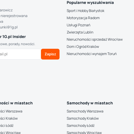
Popularne wyszukiwania
arowicz
Sport i Hobby Białystok
 nierejestrowana
Motoryzacja Radom
wa
Usługi Poznań
hunki@1g.pl
Zwierzęta Lublin
 1G.pl Insider
Nieruchomości sprzedaż Wrocław
kowe, porady, nowości.
Dom i Ogród Kraków
Nieruchomości wynajem Toruń
Zapisz
ości w miastach
Samochody w miastach
ści Warszawa
Samochody Warszawa
ści Kraków
Samochody Kraków
ści Łódź
Samochody Łódź
ści Wrocław
Samochody Wrocław