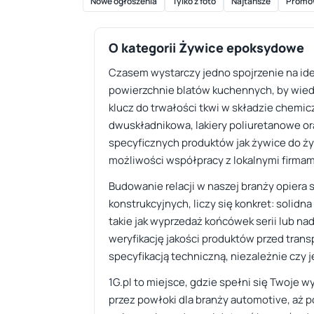
Nowe ogłoszenia
Tylko z foto
Najtańsze
Promo
O kategorii Żywice epoksydowe
Czasem wystarczy jedno spojrzenie na ide
powierzchnie blatów kuchennych, by wiedz
klucz do trwałości tkwi w składzie chemi
dwuskładnikowa, lakiery poliuretanowe o
specyficznych produktów jak żywice do żyw
możliwości współpracy z lokalnymi firmam
Budowanie relacji w naszej branży opiera 
konstrukcyjnych, liczy się konkret: solidn
takie jak wyprzedaż końcówek serii lub na
weryfikację jakości produktów przed tran
specyfikacją techniczną, niezależnie czy j
1G.pl to miejsce, gdzie spełni się Twoje
przez powłoki dla branży automotive, aż p