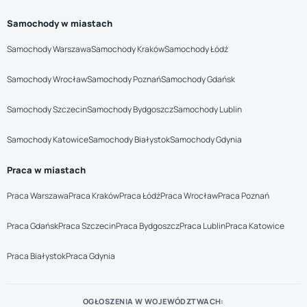
Samochody w miastach
Samochody Warszawa
Samochody Kraków
Samochody Łódź
Samochody Wrocław
Samochody Poznań
Samochody Gdańsk
Samochody Szczecin
Samochody Bydgoszcz
Samochody Lublin
Samochody Katowice
Samochody Białystok
Samochody Gdynia
Praca w miastach
Praca Warszawa
Praca Kraków
Praca Łódź
Praca Wrocław
Praca Poznań
Praca Gdańsk
Praca Szczecin
Praca Bydgoszcz
Praca Lublin
Praca Katowice
Praca Białystok
Praca Gdynia
OGŁOSZENIA W WOJEWÓDZTWACH: