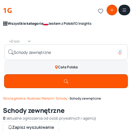
1G
Wszystkie kategorie
Jestem z Polski
1G Insights
Cała Polska
Strona główna
›
Budowa i Remont
›
Schody
›
Schody zewnętrzne
Schody zewnętrzne
0
aktualne ogłoszenia od osób prywatnych i agencji
Zapisz wyszukiwanie