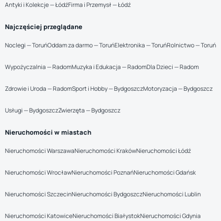
Antyki i Kolekcje — Łódź
Firma i Przemysł — Łódź
Najczęściej przeglądane
Noclegi — Toruń
Oddam za darmo — Toruń
Elektronika — Toruń
Rolnictwo — Toruń
Wypożyczalnia — Radom
Muzyka i Edukacja — Radom
Dla Dzieci — Radom
Zdrowie i Uroda — Radom
Sport i Hobby — Bydgoszcz
Motoryzacja — Bydgoszcz
Usługi — Bydgoszcz
Zwierzęta — Bydgoszcz
Nieruchomości w miastach
Nieruchomości Warszawa
Nieruchomości Kraków
Nieruchomości Łódź
Nieruchomości Wrocław
Nieruchomości Poznań
Nieruchomości Gdańsk
Nieruchomości Szczecin
Nieruchomości Bydgoszcz
Nieruchomości Lublin
Nieruchomości Katowice
Nieruchomości Białystok
Nieruchomości Gdynia