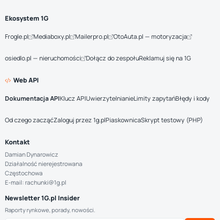
Ekosystem 1G
Frogle.pl
Mediaboxy.pl
Mailerpro.pl
OtoAuta.pl — motoryzacja
osiedlo.pl — nieruchomości
Dołącz do zespołu
Reklamuj się na 1G
Web API
Dokumentacja API
Klucz API
Uwierzytelnianie
Limity zapytań
Błędy i kody
Od czego zacząć
Zaloguj przez 1g.pl
Piaskownica
Skrypt testowy (PHP)
Kontakt
Damian Dynarowicz
Działalność nierejestrowana
Częstochowa
E-mail: rachunki@1g.pl
Newsletter 1G.pl Insider
Raporty rynkowe, porady, nowości.