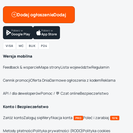
Dodaj ogłoszenie
Pobierz w
Pobierz w
Google Play
App Store
VISA
MC
BLIK
P24
Wersja mobilna
Feedback & wsparcie
Mapa strony
Lista województw
Regulamin
Cennik promocji
Oferta Dnia
Darmowe ogłoszenia z kodem
Reklama
API / dla deweloperów
Pomoc / 💬 Czat online
Bezpieczeństwo
Konto i Bezpieczeństwo
Załóż konto
Zaloguj się
Weryfikacja konta
Poleć i zarabiaj
PRO
10%
Metody płatności
Polityka prywatności (RODO)
Polityka cookies