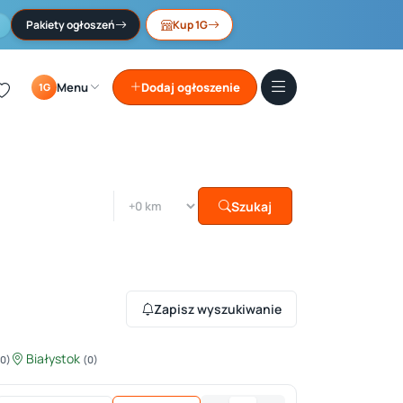
Pakiety ogłoszeń
Kup 1G
Menu
Dodaj ogłoszenie
1G
Szukaj
Zapisz wyszukiwanie
Białystok
(0)
(0)