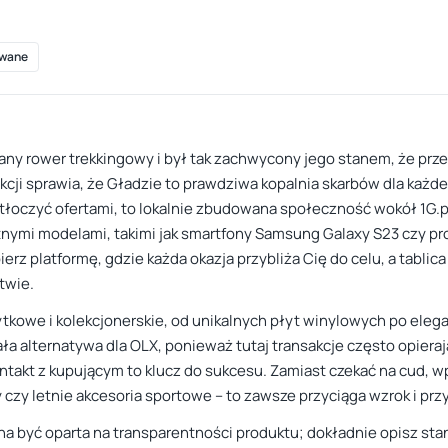
wane
any rower trekkingowy i był tak zachwycony jego stanem, że przez
kcji sprawia, że Gładzie to prawdziwa kopalnia skarbów dla każd
tłoczyć ofertami, to lokalnie zbudowana społeczność wokół 1G.p
nymi modelami, takimi jak smartfony Samsung Galaxy S23 czy pr
z platformę, gdzie każda okazja przybliża Cię do celu, a tablica
twie.
ytkowe i kolekcjonerskie, od unikalnych płyt winylowych po elega
ła alternatywa dla OLX, ponieważ tutaj transakcje często opierają
kontakt z kupującym to klucz do sukcesu. Zamiast czekać na cud,
czy letnie akcesoria sportowe – to zawsze przyciąga wzrok i prz
na być oparta na transparentności produktu; dokładnie opisz st