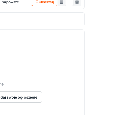
Obserwuj
y
ię.
daj swoje ogłoszenie