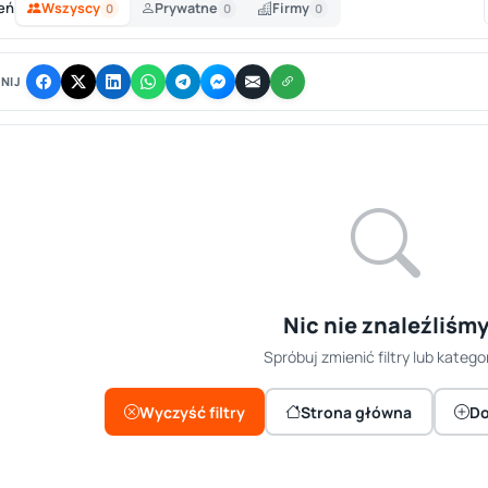
eń
Wszyscy
Prywatne
Firmy
0
0
0
NIJ
Nic nie znaleźliśm
Spróbuj zmienić filtry lub kategor
Wyczyść filtry
Strona główna
Do