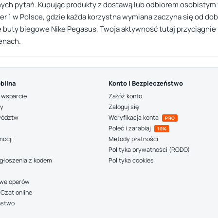
ych pytań. Kupując produkty z dostawą lub odbiorem osobistym 
r 1 w Polsce, gdzie każda korzystna wymiana zaczyna się od dob
 buty biegowe Nike Pegasus, Twoja aktywność tutaj przyciągnie
enach.
bilna
Konto i Bezpieczeństwo
 wsparcie
Załóż konto
ny
Zaloguj się
wództw
Weryfikacja konta
PRO
Poleć i zarabiaj
10%
mocji
Metody płatności
Polityka prywatności (RODO)
głoszenia z kodem
Polityka cookies
deweloperów
Czat online
ństwo