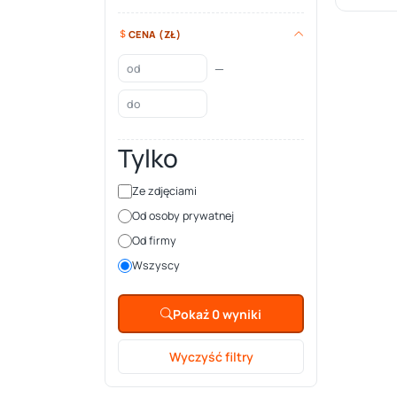
CENA (ZŁ)
—
Tylko
Ze zdjęciami
Od osoby prywatnej
Od firmy
Wszyscy
Pokaż 0 wyniki
Wyczyść filtry