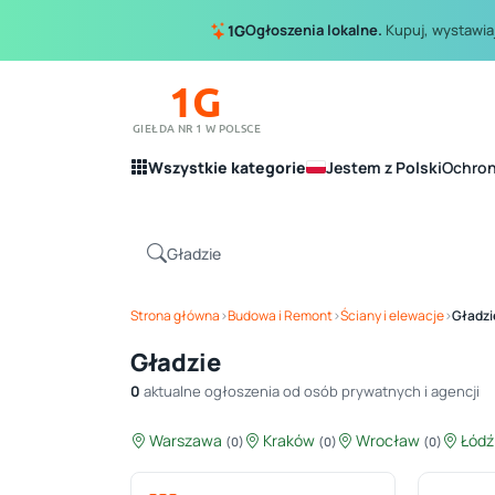
Ogłoszenia lokalne.
Kupuj, wystawiaj
1G
1G
GIEŁDA NR 1 W POLSCE
Wszystkie kategorie
Jestem z Polski
Ochro
Strona główna
›
Budowa i Remont
›
Ściany i elewacje
›
Gładzi
Gładzie
0
aktualne ogłoszenia od osób prywatnych i agencji
Warszawa
Kraków
Wrocław
Łód
(0)
(0)
(0)