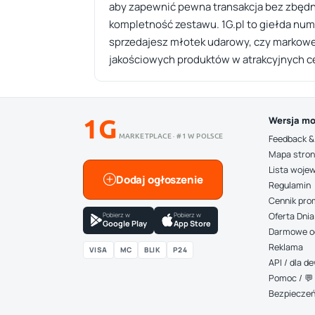
aby zapewnić pewna transakcja bez zbędn
kompletność zestawu. 1G.pl to giełda nume
sprzedajesz młotek udarowy, czy markowe
jakościowych produktów w atrakcyjnych c
1G
Wersja mo
MARKETPLACE · #1 W POLSCE
Feedback &
Mapa stro
Lista woje
Dodaj ogłoszenie
Regulamin
Cennik pro
Pobierz w
Pobierz w
Oferta Dnia
Google Play
App Store
Darmowe o
Reklama
VISA
MC
BLIK
P24
API / dla 
Pomoc / 💬 
Bezpiecze