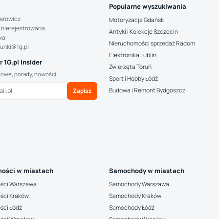
Popularne wyszukiwania
arowicz
Motoryzacja Gdańsk
 nierejestrowana
Antyki i Kolekcje Szczecin
wa
Nieruchomości sprzedaż Radom
hunki@1g.pl
Elektronika Lublin
 1G.pl Insider
Zwierzęta Toruń
kowe, porady, nowości.
Sport i Hobby Łódź
Budowa i Remont Bydgoszcz
Zapisz
ości w miastach
Samochody w miastach
ści Warszawa
Samochody Warszawa
ści Kraków
Samochody Kraków
ści Łódź
Samochody Łódź