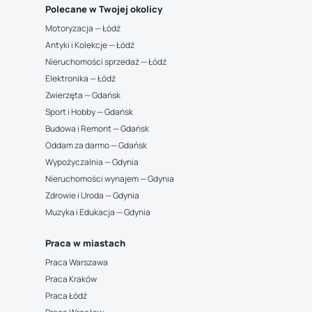
Polecane w Twojej okolicy
Motoryzacja — Łódź
Antyki i Kolekcje — Łódź
Nieruchomości sprzedaż — Łódź
Elektronika — Łódź
Zwierzęta — Gdańsk
Sport i Hobby — Gdańsk
Budowa i Remont — Gdańsk
Oddam za darmo — Gdańsk
Wypożyczalnia — Gdynia
Nieruchomości wynajem — Gdynia
Zdrowie i Uroda — Gdynia
Muzyka i Edukacja — Gdynia
Praca w miastach
Praca Warszawa
Praca Kraków
Praca Łódź