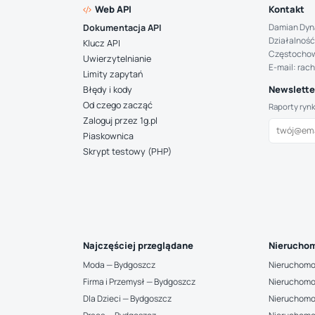
Web API
Kontakt
Damian Dyn
Dokumentacja API
Działalność
Klucz API
Częstocho
Uwierzytelnianie
E-mail: rac
Limity zapytań
Newsletter
Błędy i kody
Od czego zacząć
Raporty ryn
Zaloguj przez 1g.pl
Piaskownica
Skrypt testowy (PHP)
Najczęściej przeglądane
Nieruchom
Moda — Bydgoszcz
Nieruchomo
Firma i Przemysł — Bydgoszcz
Nieruchomo
Dla Dzieci — Bydgoszcz
Nieruchomo