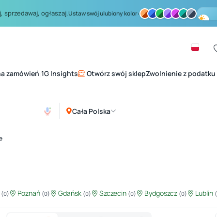
, sprzedawaj, ogłaszaj.
Ustaw swój ulubiony kolor:
na zamówień
1G Insights
Otwórz swój sklep
Zwolnienie z podatku
|
Cała Polska
e
ź
Poznań
Gdańsk
Szczecin
Bydgoszcz
Lublin
(0)
(0)
(0)
(0)
(0)