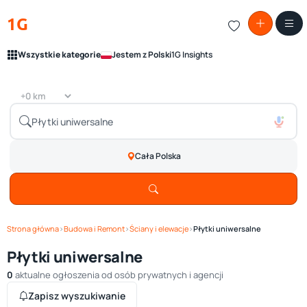
1G
Wszystkie kategorie
Jestem z Polski
1G Insights
Cała Polska
Strona główna
›
Budowa i Remont
›
Ściany i elewacje
›
Płytki uniwersalne
Płytki uniwersalne
0
aktualne ogłoszenia od osób prywatnych i agencji
Zapisz wyszukiwanie