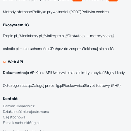
Metody płatności
Polityka prywatności (RODO)
Polityka cookies
Ekosystem 1G
Frogle.pl
Mediaboxy.pl
Mailerpro.pl
OtoAuta.pl — motoryzacja
osiedlo.pl — nieruchomości
Dołącz do zespołu
Reklamuj się na 1G
Web API
Dokumentacja API
Klucz API
Uwierzytelnianie
Limity zapytań
Błędy i kody
Od czego zacząć
Zaloguj przez 1g.pl
Piaskownica
Skrypt testowy (PHP)
Kontakt
Damian Dynarowicz
Działalność nierejestrowana
Częstochowa
E-mail: rachunki@1g.pl