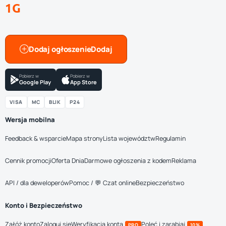
1G
Dodaj ogłoszenie
Pobierz w
Pobierz w
Google Play
App Store
VISA
MC
BLIK
P24
Wersja mobilna
Feedback & wsparcie
Mapa strony
Lista województw
Regulamin
Cennik promocji
Oferta Dnia
Darmowe ogłoszenia z kodem
Reklama
API / dla deweloperów
Pomoc / 💬 Czat online
Bezpieczeństwo
Konto i Bezpieczeństwo
Załóż konto
Zaloguj się
Weryfikacja konta
Poleć i zarabiaj
PRO
10%