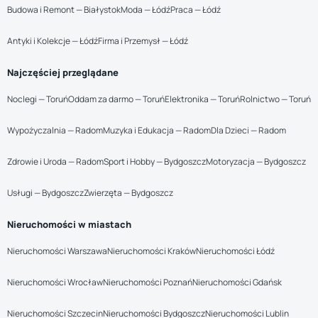
Budowa i Remont — Białystok
Moda — Łódź
Praca — Łódź
Antyki i Kolekcje — Łódź
Firma i Przemysł — Łódź
Najczęściej przeglądane
Noclegi — Toruń
Oddam za darmo — Toruń
Elektronika — Toruń
Rolnictwo — Toruń
Wypożyczalnia — Radom
Muzyka i Edukacja — Radom
Dla Dzieci — Radom
Zdrowie i Uroda — Radom
Sport i Hobby — Bydgoszcz
Motoryzacja — Bydgoszcz
Usługi — Bydgoszcz
Zwierzęta — Bydgoszcz
Nieruchomości w miastach
Nieruchomości Warszawa
Nieruchomości Kraków
Nieruchomości Łódź
Nieruchomości Wrocław
Nieruchomości Poznań
Nieruchomości Gdańsk
Nieruchomości Szczecin
Nieruchomości Bydgoszcz
Nieruchomości Lublin