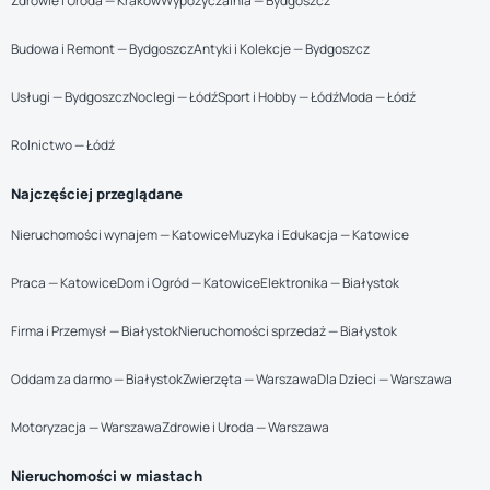
Zdrowie i Uroda — Kraków
Wypożyczalnia — Bydgoszcz
Budowa i Remont — Bydgoszcz
Antyki i Kolekcje — Bydgoszcz
Usługi — Bydgoszcz
Noclegi — Łódź
Sport i Hobby — Łódź
Moda — Łódź
Rolnictwo — Łódź
Najczęściej przeglądane
Nieruchomości wynajem — Katowice
Muzyka i Edukacja — Katowice
Praca — Katowice
Dom i Ogród — Katowice
Elektronika — Białystok
Firma i Przemysł — Białystok
Nieruchomości sprzedaż — Białystok
Oddam za darmo — Białystok
Zwierzęta — Warszawa
Dla Dzieci — Warszawa
Motoryzacja — Warszawa
Zdrowie i Uroda — Warszawa
Nieruchomości w miastach