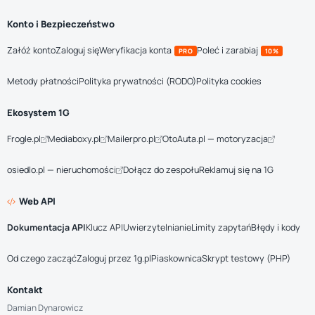
Konto i Bezpieczeństwo
Załóż konto
Zaloguj się
Weryfikacja konta
Poleć i zarabiaj
PRO
10%
Metody płatności
Polityka prywatności (RODO)
Polityka cookies
Ekosystem 1G
Frogle.pl
Mediaboxy.pl
Mailerpro.pl
OtoAuta.pl — motoryzacja
osiedlo.pl — nieruchomości
Dołącz do zespołu
Reklamuj się na 1G
Web API
Dokumentacja API
Klucz API
Uwierzytelnianie
Limity zapytań
Błędy i kody
Od czego zacząć
Zaloguj przez 1g.pl
Piaskownica
Skrypt testowy (PHP)
Kontakt
Damian Dynarowicz