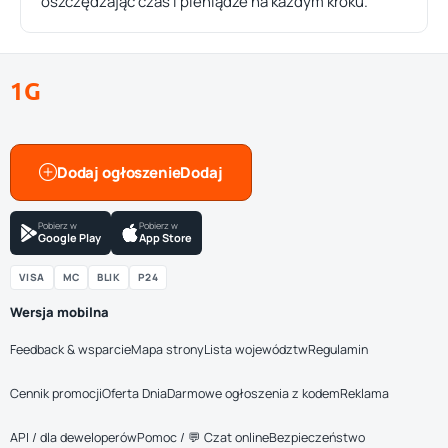
oszczędzając czas i pieniądze na każdym kroku.
1G
Dodaj ogłoszenie
Pobierz w
Pobierz w
Google Play
App Store
VISA
MC
BLIK
P24
Wersja mobilna
Feedback & wsparcie
Mapa strony
Lista województw
Regulamin
Cennik promocji
Oferta Dnia
Darmowe ogłoszenia z kodem
Reklama
API / dla deweloperów
Pomoc / 💬 Czat online
Bezpieczeństwo