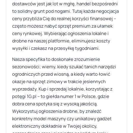
dostawców jest jak lot w mgłę, handel bezpośredni
to solidny grunt pod nogami. Tutaj każda negocjacja
ceny przybliża Cię do realnej korzyści finansowej –
często możesz nabyć sprzęt premium za ułamek
ceny rynkowej. Wybierając ogłoszenia lokalne i
drobne na naszej platformie, eliminujesz koszty
wysyłki i czekasz na przesyłkę tygodniami.
Nasza specyfika to doskonałe zrozumienie
sezonowości; wiemy, kiedy szukać tanich narzędzi
ogrodniczych przed wiosną, a kiedy warto łowić
okazje na sprzęt zimowy w trakcie jesiennych
wyprzedaży. Kup i sprzedaj lokalnie, korzystając z
potęgi 1G.pl – to giełda numer 1 w Polsce, gdzie
dobra cena spotyka się z wysoką jakością.
Wykorzystuj ogłoszenia drobne, by znaleźć
konkretny model maszyny czy unikatowy gadżet
elektroniczny dokładnie w Twojej okolicy,