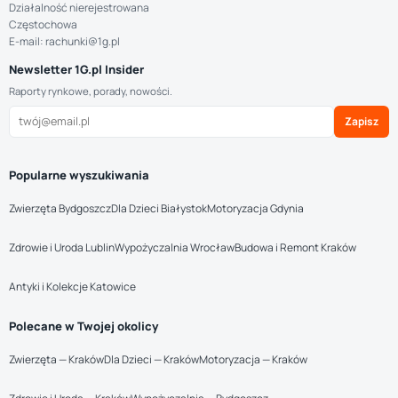
Działalność nierejestrowana
Częstochowa
E-mail: rachunki@1g.pl
Newsletter 1G.pl Insider
Raporty rynkowe, porady, nowości.
Zapisz
Popularne wyszukiwania
Zwierzęta Bydgoszcz
Dla Dzieci Białystok
Motoryzacja Gdynia
Zdrowie i Uroda Lublin
Wypożyczalnia Wrocław
Budowa i Remont Kraków
Antyki i Kolekcje Katowice
Polecane w Twojej okolicy
Zwierzęta — Kraków
Dla Dzieci — Kraków
Motoryzacja — Kraków