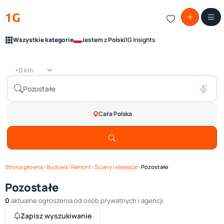
1G
Wszystkie kategorie
Jestem z Polski
1G Insights
Cała Polska
Strona główna
›
Budowa i Remont
›
Ściany i elewacje
›
Pozostałe
Pozostałe
0
aktualne ogłoszenia od osób prywatnych i agencji
Zapisz wyszukiwanie