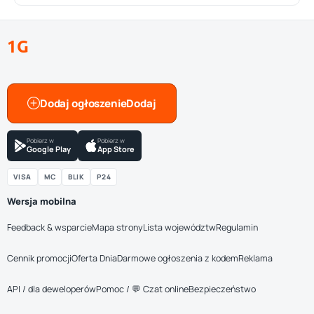
1G
Dodaj ogłoszenie
Pobierz w
Pobierz w
Google Play
App Store
VISA
MC
BLIK
P24
Wersja mobilna
Feedback & wsparcie
Mapa strony
Lista województw
Regulamin
Cennik promocji
Oferta Dnia
Darmowe ogłoszenia z kodem
Reklama
API / dla deweloperów
Pomoc / 💬 Czat online
Bezpieczeństwo