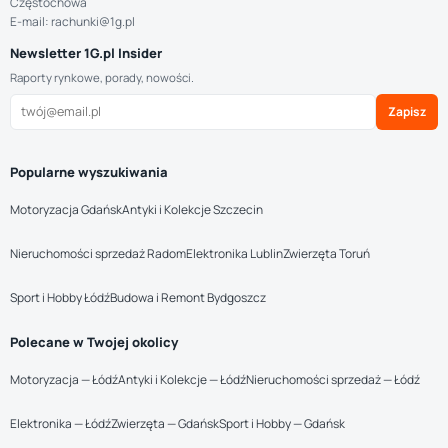
Częstochowa
E-mail: rachunki@1g.pl
Newsletter 1G.pl Insider
Raporty rynkowe, porady, nowości.
Zapisz
Popularne wyszukiwania
Motoryzacja Gdańsk
Antyki i Kolekcje Szczecin
Nieruchomości sprzedaż Radom
Elektronika Lublin
Zwierzęta Toruń
Sport i Hobby Łódź
Budowa i Remont Bydgoszcz
Polecane w Twojej okolicy
Motoryzacja — Łódź
Antyki i Kolekcje — Łódź
Nieruchomości sprzedaż — Łódź
Elektronika — Łódź
Zwierzęta — Gdańsk
Sport i Hobby — Gdańsk