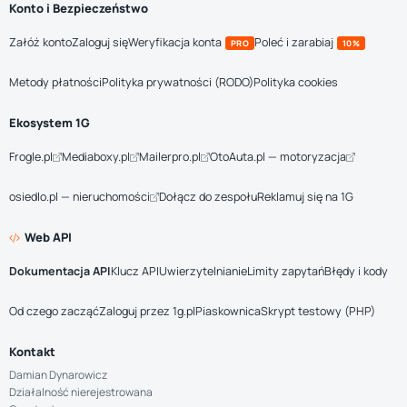
Konto i Bezpieczeństwo
Załóż konto
Zaloguj się
Weryfikacja konta
Poleć i zarabiaj
PRO
10%
Metody płatności
Polityka prywatności (RODO)
Polityka cookies
Ekosystem 1G
Frogle.pl
Mediaboxy.pl
Mailerpro.pl
OtoAuta.pl — motoryzacja
osiedlo.pl — nieruchomości
Dołącz do zespołu
Reklamuj się na 1G
Web API
Dokumentacja API
Klucz API
Uwierzytelnianie
Limity zapytań
Błędy i kody
Od czego zacząć
Zaloguj przez 1g.pl
Piaskownica
Skrypt testowy (PHP)
Kontakt
Damian Dynarowicz
Działalność nierejestrowana