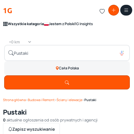
1G
Wszystkie kategorie
Jestem z Polski
1G Insights
Cała Polska
Strona główna
›
Budowa i Remont
›
Ściany i elewacje
›
Pustaki
Pustaki
0
aktualne ogłoszenia od osób prywatnych i agencji
Zapisz wyszukiwanie