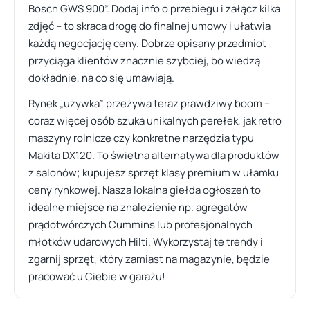
Bosch GWS 900”. Dodaj info o przebiegu i załącz kilka
zdjęć – to skraca drogę do finalnej umowy i ułatwia
każdą negocjację ceny. Dobrze opisany przedmiot
przyciąga klientów znacznie szybciej, bo wiedzą
dokładnie, na co się umawiają.
Rynek „używka” przeżywa teraz prawdziwy boom –
coraz więcej osób szuka unikalnych perełek, jak retro
maszyny rolnicze czy konkretne narzędzia typu
Makita DX120. To świetna alternatywa dla produktów
z salonów; kupujesz sprzęt klasy premium w ułamku
ceny rynkowej. Nasza lokalna giełda ogłoszeń to
idealne miejsce na znalezienie np. agregatów
prądotwórczych Cummins lub profesjonalnych
młotków udarowych Hilti. Wykorzystaj te trendy i
zgarnij sprzęt, który zamiast na magazynie, będzie
pracować u Ciebie w garażu!