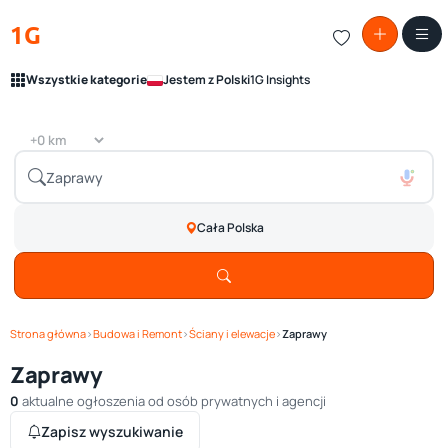
1G
Wszystkie kategorie
Jestem z Polski
1G Insights
Cała Polska
Strona główna
›
Budowa i Remont
›
Ściany i elewacje
›
Zaprawy
Zaprawy
0
aktualne ogłoszenia od osób prywatnych i agencji
Zapisz wyszukiwanie