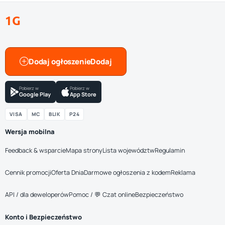
1G
Dodaj ogłoszenie
Pobierz w
Pobierz w
Google Play
App Store
VISA
MC
BLIK
P24
Wersja mobilna
Feedback & wsparcie
Mapa strony
Lista województw
Regulamin
Cennik promocji
Oferta Dnia
Darmowe ogłoszenia z kodem
Reklama
API / dla deweloperów
Pomoc / 💬 Czat online
Bezpieczeństwo
Konto i Bezpieczeństwo