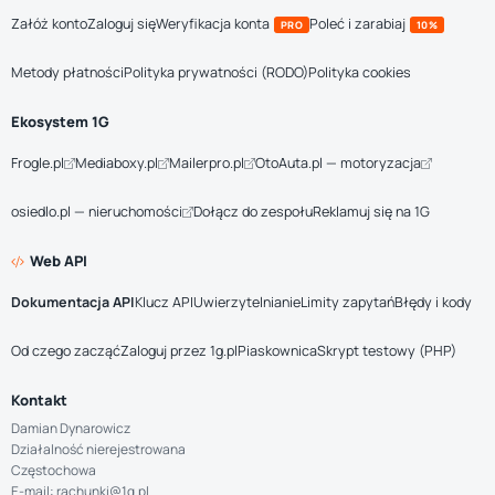
Załóż konto
Zaloguj się
Weryfikacja konta
Poleć i zarabiaj
PRO
10%
Metody płatności
Polityka prywatności (RODO)
Polityka cookies
Ekosystem 1G
Frogle.pl
Mediaboxy.pl
Mailerpro.pl
OtoAuta.pl — motoryzacja
osiedlo.pl — nieruchomości
Dołącz do zespołu
Reklamuj się na 1G
Web API
Dokumentacja API
Klucz API
Uwierzytelnianie
Limity zapytań
Błędy i kody
Od czego zacząć
Zaloguj przez 1g.pl
Piaskownica
Skrypt testowy (PHP)
Kontakt
Damian Dynarowicz
Działalność nierejestrowana
Częstochowa
E-mail: rachunki@1g.pl