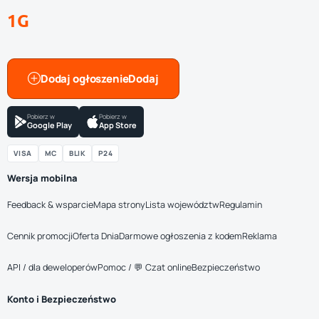
1G
Dodaj ogłoszenie
Pobierz w
Pobierz w
Google Play
App Store
VISA
MC
BLIK
P24
Wersja mobilna
Feedback & wsparcie
Mapa strony
Lista województw
Regulamin
Cennik promocji
Oferta Dnia
Darmowe ogłoszenia z kodem
Reklama
API / dla deweloperów
Pomoc / 💬 Czat online
Bezpieczeństwo
Konto i Bezpieczeństwo