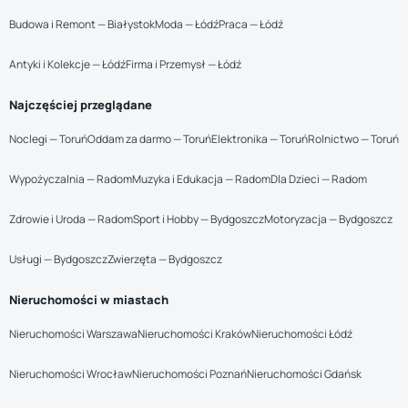
Budowa i Remont — Białystok
Moda — Łódź
Praca — Łódź
Antyki i Kolekcje — Łódź
Firma i Przemysł — Łódź
Najczęściej przeglądane
Noclegi — Toruń
Oddam za darmo — Toruń
Elektronika — Toruń
Rolnictwo — Toruń
Wypożyczalnia — Radom
Muzyka i Edukacja — Radom
Dla Dzieci — Radom
Zdrowie i Uroda — Radom
Sport i Hobby — Bydgoszcz
Motoryzacja — Bydgoszcz
Usługi — Bydgoszcz
Zwierzęta — Bydgoszcz
Nieruchomości w miastach
Nieruchomości Warszawa
Nieruchomości Kraków
Nieruchomości Łódź
Nieruchomości Wrocław
Nieruchomości Poznań
Nieruchomości Gdańsk