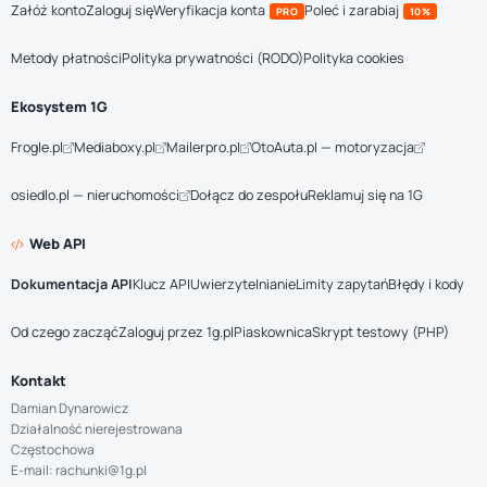
Załóż konto
Zaloguj się
Weryfikacja konta
Poleć i zarabiaj
PRO
10%
Metody płatności
Polityka prywatności (RODO)
Polityka cookies
Ekosystem 1G
Frogle.pl
Mediaboxy.pl
Mailerpro.pl
OtoAuta.pl — motoryzacja
osiedlo.pl — nieruchomości
Dołącz do zespołu
Reklamuj się na 1G
Web API
Dokumentacja API
Klucz API
Uwierzytelnianie
Limity zapytań
Błędy i kody
Od czego zacząć
Zaloguj przez 1g.pl
Piaskownica
Skrypt testowy (PHP)
Kontakt
Damian Dynarowicz
Działalność nierejestrowana
Częstochowa
E-mail: rachunki@1g.pl