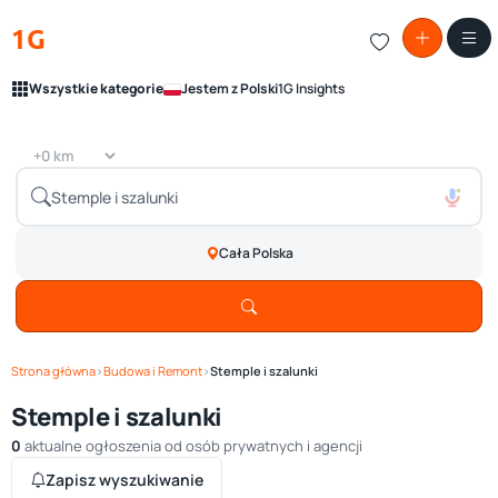
1G
Wszystkie kategorie
Jestem z Polski
1G Insights
Cała Polska
Strona główna
›
Budowa i Remont
›
Stemple i szalunki
Stemple i szalunki
0
aktualne ogłoszenia od osób prywatnych i agencji
Zapisz wyszukiwanie