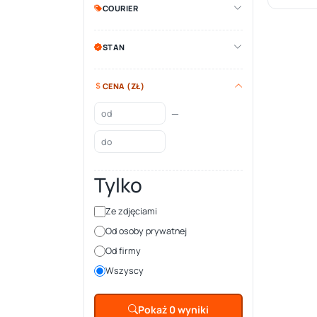
COURIER
STAN
CENA (ZŁ)
—
Tylko
Ze zdjęciami
Od osoby prywatnej
Od firmy
Wszyscy
Pokaż 0 wyniki