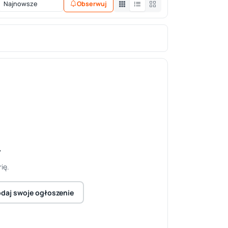
Obserwuj
y
ię.
daj swoje ogłoszenie