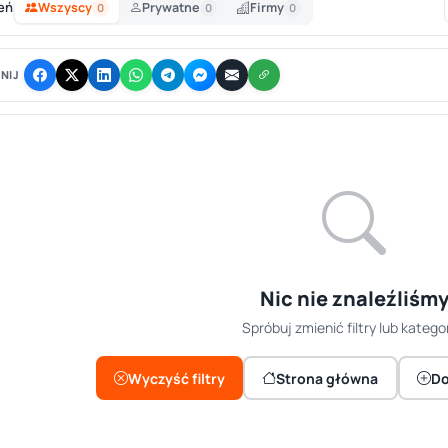
eń
Wszyscy
Prywatne
Firmy
0
0
0
NIJ
Nic nie znaleźliśm
Spróbuj zmienić filtry lub kategor
Wyczyść filtry
Strona główna
Do