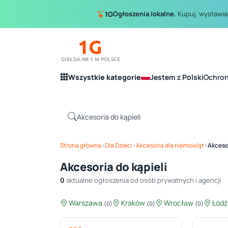
Ogłoszenia lokalne.
Kupuj, wystawiaj
1G
1G
GIEŁDA NR 1 W POLSCE
Wszystkie kategorie
Jestem z Polski
Ochro
Strona główna
›
Dla Dzieci
›
Akcesoria dla niemowląt
›
Akcesor
Akcesoria do kąpieli
0
aktualne ogłoszenia od osób prywatnych i agencji
Warszawa
Kraków
Wrocław
Łód
(0)
(0)
(0)