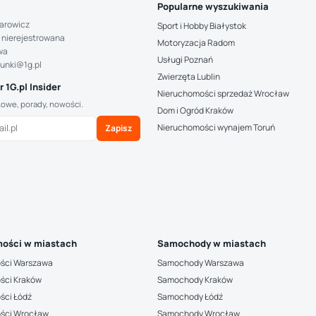
Popularne wyszukiwania
arowicz
Sport i Hobby Białystok
 nierejestrowana
Motoryzacja Radom
wa
Usługi Poznań
hunki@1g.pl
Zwierzęta Lublin
 1G.pl Insider
Nieruchomości sprzedaż Wrocław
kowe, porady, nowości.
Dom i Ogród Kraków
Nieruchomości wynajem Toruń
Zapisz
ości w miastach
Samochody w miastach
ści Warszawa
Samochody Warszawa
ści Kraków
Samochody Kraków
ści Łódź
Samochody Łódź
ści Wrocław
Samochody Wrocław