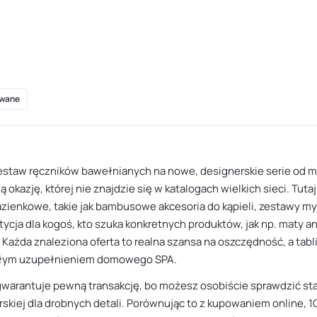
wane
estaw ręczników bawełnianych na nowe, designerskie serie od mar
azję, której nie znajdzie się w katalogach wielkich sieci. Tutaj,
azienkowe, takie jak bambusowe akcesoria do kąpieli, zestawy my
cja dla kogoś, kto szuka konkretnych produktów, jak np. maty an
 Każda znaleziona oferta to realna szansa na oszczędność, a tabl
nałym uzupełnieniem domowego SPA.
 gwarantuje pewną transakcję, bo możesz osobiście sprawdzić s
rskiej dla drobnych detali. Porównując to z kupowaniem online, 1