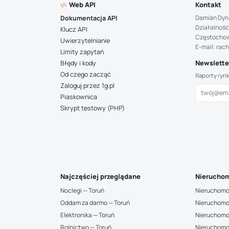
Web API
Kontakt
Damian Dyn
Dokumentacja API
Działalność
Klucz API
Częstocho
Uwierzytelnianie
E-mail: rac
Limity zapytań
Newsletter
Błędy i kody
Od czego zacząć
Raporty ryn
Zaloguj przez 1g.pl
Piaskownica
Skrypt testowy (PHP)
Najczęściej przeglądane
Nieruchom
Noclegi — Toruń
Nieruchomo
Oddam za darmo — Toruń
Nieruchomo
Elektronika — Toruń
Nieruchomo
Rolnictwo — Toruń
Nieruchomo