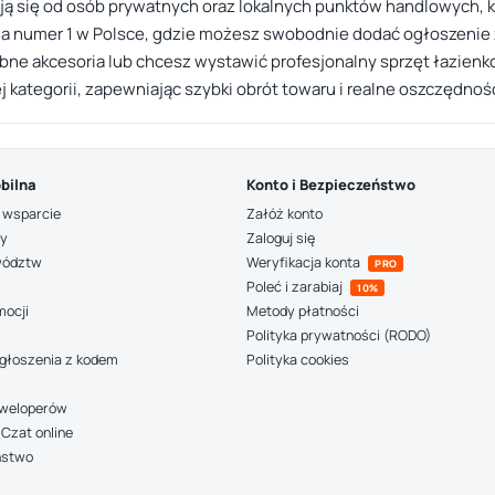
ją się od osób prywatnych oraz lokalnych punktów handlowych, 
da numer 1 w Polsce, gdzie możesz swobodnie dodać ogłoszenie 
trzebne akcesoria lub chcesz wystawić profesjonalny sprzęt łazie
j kategorii, zapewniając szybki obrót towaru i realne oszczędnoś
bilna
Konto i Bezpieczeństwo
 wsparcie
Załóż konto
ny
Zaloguj się
wództw
Weryfikacja konta
PRO
Poleć i zarabiaj
10%
mocji
Metody płatności
Polityka prywatności (RODO)
głoszenia z kodem
Polityka cookies
deweloperów
Czat online
ństwo