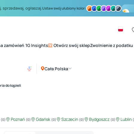
, sprzedawaj, ogłaszaj.
Ustaw swój ulubiony kolor:
na zamówień
1G Insights
Otwórz swój sklep
Zwolnienie z podatku
|
Cała Polska
ia do kąpieli
ź
Poznań
Gdańsk
Szczecin
Bydgoszcz
Lublin
(0)
(0)
(0)
(0)
(0)