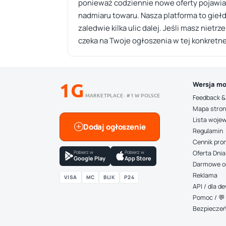
ponieważ codziennie nowe oferty pojawia
nadmiaru towaru. Nasza platforma to gieł
zaledwie kilka ulic dalej. Jeśli masz nie
czeka na Twoje ogłoszenia w tej konkretne
1G
Wersja mo
MARKETPLACE · #1 W POLSCE
Feedback &
Mapa stro
Lista woje
Dodaj ogłoszenie
Regulamin
Cennik pro
Pobierz w
Pobierz w
Oferta Dnia
Google Play
App Store
Darmowe o
Reklama
VISA
MC
BLIK
P24
API / dla 
Pomoc / 💬 
Bezpiecze