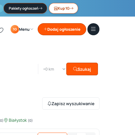
Pakiety ogłoszeń
Kup 1G
Menu
Dodaj ogłoszenie
1G
Szukaj
Zapisz wyszukiwanie
Białystok
(0)
(0)