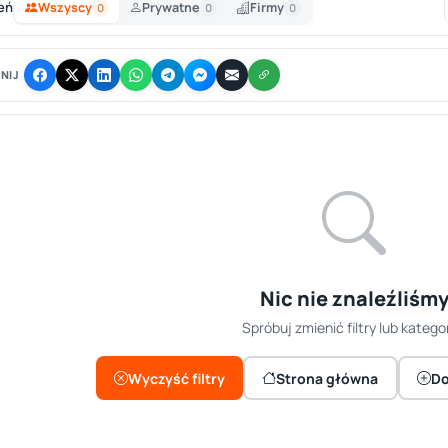
eń
Wszyscy
Prywatne
Firmy
0
0
0
NIJ
Nic nie znaleźliśm
Spróbuj zmienić filtry lub kategor
Wyczyść filtry
Strona główna
Do