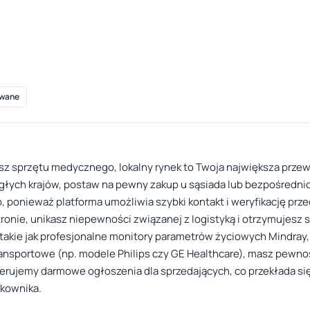
wane
asz sprzętu medycznego, lokalny rynek to Twoja największa prz
głych krajów, postaw na pewny zakup u sąsiada lub bezpośredni
p, ponieważ platforma umożliwia szybki kontakt i weryfikację pr
onie, unikasz niepewności związanej z logistyką i otrzymujesz s
ia takie jak profesjonalne monitory parametrów życiowych Mindr
ransportowe (np. modele Philips czy GE Healthcare), masz pewnoś
ferujemy darmowe ogłoszenia dla sprzedających, co przekłada się
kownika.