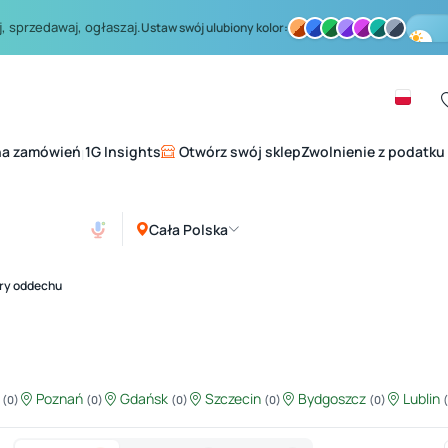
, sprzedawaj, ogłaszaj.
Ustaw swój ulubiony kolor:
na zamówień
1G Insights
Otwórz swój sklep
Zwolnienie z podatku
|
Cała Polska
ry oddechu
ź
Poznań
Gdańsk
Szczecin
Bydgoszcz
Lublin
(0)
(0)
(0)
(0)
(0)