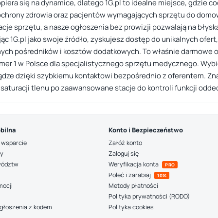
era się na dynamice, dlatego 1G.pl to idealne miejsce, gdzie co
ochrony zdrowia oraz pacjentów wymagających sprzętu do domow
je sprzętu, a nasze ogłoszenia bez prowizji pozwalają na bły
 1G.pl jako swoje źródło, zyskujesz dostęp do unikalnych ofert,
ych pośredników i kosztów dodatkowych. To właśnie darmowe og
numer 1 w Polsce dla specjalistycznego sprzętu medycznego. Wybi
ądze dzięki szybkiemu kontaktowi bezpośrednio z oferentem. Zna
racji tlenu po zaawansowane stacje do kontroli funkcji oddechow
bilna
Konto i Bezpieczeństwo
 wsparcie
Załóż konto
ny
Zaloguj się
wództw
Weryfikacja konta
PRO
Poleć i zarabiaj
10%
mocji
Metody płatności
Polityka prywatności (RODO)
głoszenia z kodem
Polityka cookies