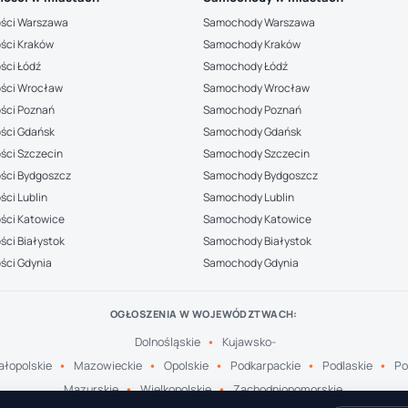
ści Warszawa
Samochody Warszawa
ści Kraków
Samochody Kraków
ści Łódź
Samochody Łódź
ści Wrocław
Samochody Wrocław
ści Poznań
Samochody Poznań
ści Gdańsk
Samochody Gdańsk
ści Szczecin
Samochody Szczecin
ści Bydgoszcz
Samochody Bydgoszcz
ci Lublin
Samochody Lublin
ści Katowice
Samochody Katowice
ci Białystok
Samochody Białystok
ści Gdynia
Samochody Gdynia
OGŁOSZENIA W WOJEWÓDZTWACH:
Dolnośląskie
Kujawsko-
łopolskie
Mazowieckie
Opolskie
Podkarpackie
Podlaskie
Po
Mazurskie
Wielkopolskie
Zachodniopomorskie