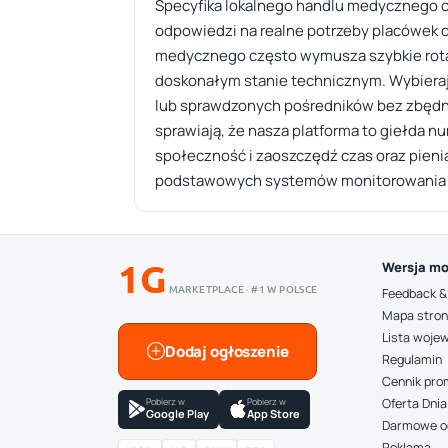
Specyfika lokalnego handlu medycznego opi
odpowiedzi na realne potrzeby placówek 
medycznego często wymusza szybkie rotac
doskonałym stanie technicznym. Wybierając
lub sprawdzonych pośredników bez zbędn
sprawiają, że nasza platforma to giełda 
społeczność i zaoszczędź czas oraz pieni
podstawowych systemów monitorowania satu
1G
Wersja mo
MARKETPLACE · #1 W POLSCE
Feedback &
Mapa stro
Lista woje
Dodaj ogłoszenie
Regulamin
Cennik pro
Pobierz w
Pobierz w
Oferta Dnia
Google Play
App Store
Darmowe o
Reklama