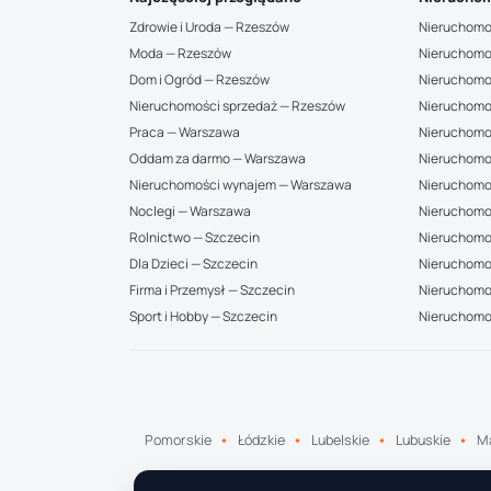
Zdrowie i Uroda — Rzeszów
Nieruchomo
Moda — Rzeszów
Nieruchomo
Dom i Ogród — Rzeszów
Nieruchomo
Nieruchomości sprzedaż — Rzeszów
Nieruchomo
Praca — Warszawa
Nieruchomo
Oddam za darmo — Warszawa
Nieruchomo
Nieruchomości wynajem — Warszawa
Nieruchomo
Noclegi — Warszawa
Nieruchomo
Rolnictwo — Szczecin
Nieruchomoś
Dla Dzieci — Szczecin
Nieruchomo
Firma i Przemysł — Szczecin
Nieruchomoś
Sport i Hobby — Szczecin
Nieruchomo
Pomorskie
Łódzkie
Lubelskie
Lubuskie
Ma