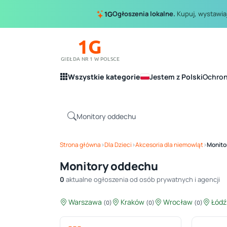
Ogłoszenia lokalne.
Kupuj, wystawiaj
1G
1G
GIEŁDA NR 1 W POLSCE
Wszystkie kategorie
Jestem z Polski
Ochro
Strona główna
›
Dla Dzieci
›
Akcesoria dla niemowląt
›
Monito
Monitory oddechu
0
aktualne ogłoszenia od osób prywatnych i agencji
Warszawa
Kraków
Wrocław
Łód
(0)
(0)
(0)