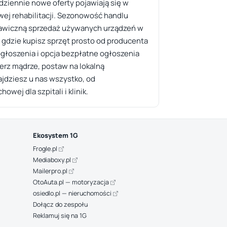
dziennie nowe oferty pojawiają się w
ej rehabilitacji. Sezonowość handlu
skawiczną sprzedaż używanych urządzeń w
 gdzie kupisz sprzęt prosto od producenta
łoszenia i opcja bezpłatne ogłoszenia
erz mądrze, postaw na lokalną
jdziesz u nas wszystko, od
ej dla szpitali i klinik.
Ekosystem 1G
Frogle.pl
Mediaboxy.pl
Mailerpro.pl
OtoAuta.pl — motoryzacja
osiedlo.pl — nieruchomości
Dołącz do zespołu
Reklamuj się na 1G