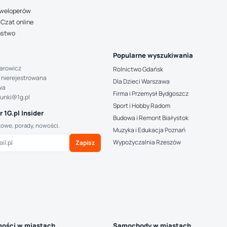
deweloperów
Czat online
ństwo
Popularne wyszukiwania
arowicz
Rolnictwo Gdańsk
 nierejestrowana
Dla Dzieci Warszawa
wa
Firma i Przemysł Bydgoszcz
hunki@1g.pl
Sport i Hobby Radom
 1G.pl Insider
Budowa i Remont Białystok
kowe, porady, nowości.
Muzyka i Edukacja Poznań
Wypożyczalnia Rzeszów
Zapisz
ości w miastach
Samochody w miastach