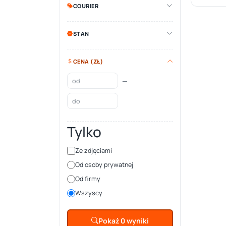
COURIER
STAN
CENA (ZŁ)
—
Tylko
Ze zdjęciami
Od osoby prywatnej
Od firmy
Wszyscy
Pokaż 0 wyniki