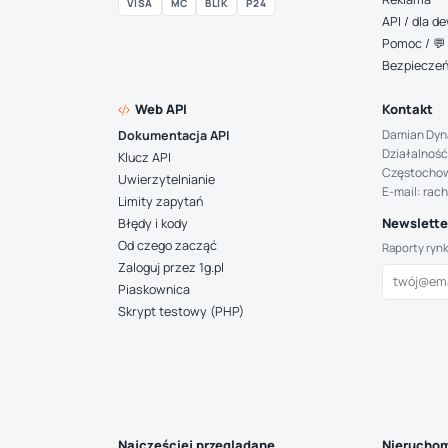
VISA
MC
BLIK
P24
API / dla 
Pomoc / 💬 
Bezpiecze
Web API
Kontakt
Damian Dyn
Dokumentacja API
Działalność
Klucz API
Częstocho
Uwierzytelnianie
E-mail: rac
Limity zapytań
Newsletter
Błędy i kody
Od czego zacząć
Raporty ryn
Zaloguj przez 1g.pl
Piaskownica
Skrypt testowy (PHP)
Najczęściej przeglądane
Nieruchom