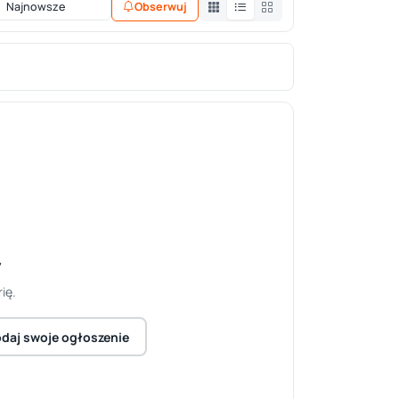
Obserwuj
y
ię.
daj swoje ogłoszenie