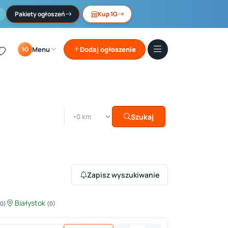
Pakiety ogłoszeń
Kup 1G
Menu
Dodaj ogłoszenie
1G
Szukaj
Zapisz wyszukiwanie
Białystok
(0)
(0)